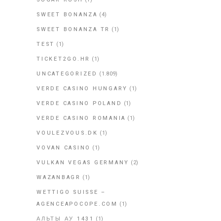
SWEET BONANZA
(4)
SWEET BONANZA TR
(1)
TEST
(1)
TICKET2GO.HR
(1)
UNCATEGORIZED
(1.809)
VERDE CASINO HUNGARY
(1)
VERDE CASINO POLAND
(1)
VERDE CASINO ROMANIA
(1)
VOULEZVOUS.DK
(1)
VOVAN CASINO
(1)
VULKAN VEGAS GERMANY
(2)
WAZANBAGR
(1)
WETTIGO SUISSE –
AGENCEAPOCOPE.COM
(1)
АЛЬТЫ АУ 1431
(1)