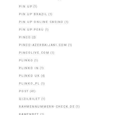
PIN UP
(1)
PIN UP BRAZIL
(1)
PIN UP ONLINE CASINO
(1)
PIN UP PERU
(1)
PINCO
(2)
PINCO-AZERBAIJANI.COM
(1)
PINCOLIVE.COM
(1)
PLINKO
(1)
PLINKO IN
(1)
PLINKO UK
(4)
PLINKO_PL
(1)
POST
(41)
QIZILBILET
(1)
RAHMENNUMMERN-CHECK.DE
(1)
RAMENBET
(1)