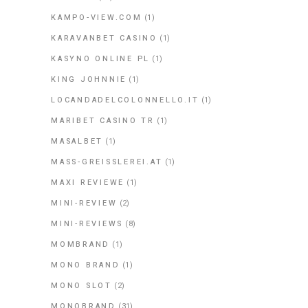
KAMPO-VIEW.COM
(1)
KARAVANBET CASINO
(1)
KASYNO ONLINE PL
(1)
KING JOHNNIE
(1)
LOCANDADELCOLONNELLO.IT
(1)
MARIBET CASINO TR
(1)
MASALBET
(1)
MASS-GREISSLEREI.AT
(1)
MAXI REVIEWE
(1)
MINI-REVIEW
(2)
MINI-REVIEWS
(8)
MOMBRAND
(1)
MONO BRAND
(1)
MONO SLOT
(2)
MONOBRAND
(31)