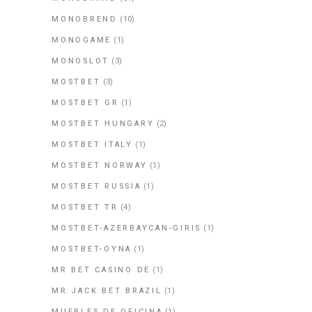
MONOBREND
(10)
MONOGAME
(1)
MONOSLOT
(3)
MOSTBET
(3)
MOSTBET GR
(1)
MOSTBET HUNGARY
(2)
MOSTBET ITALY
(1)
MOSTBET NORWAY
(1)
MOSTBET RUSSIA
(1)
MOSTBET TR
(4)
MOSTBET-AZERBAYCAN-GIRIS
(1)
MOSTBET-OYNA
(1)
MR BET CASINO DE
(1)
MR JACK BET BRAZIL
(1)
MUEBLES DE OFICINA
(1)