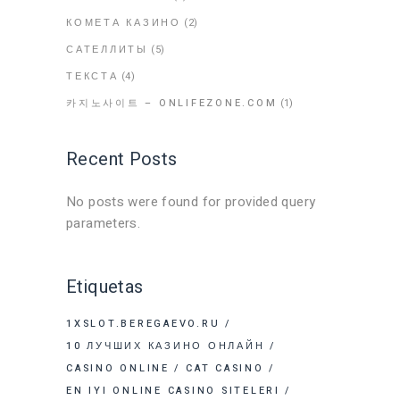
КОМЕТА КАЗИНО
(2)
САТЕЛЛИТЫ
(5)
ТЕКСТА
(4)
카지노사이트 – ONLIFEZONE.COM
(1)
Recent Posts
No posts were found for provided query
parameters.
Etiquetas
1XSLOT.BEREGAEVO.RU
10 ЛУЧШИХ КАЗИНО ОНЛАЙН
CASINO ONLINE
CAT CASINO
EN IYI ONLINE CASINO SITELERI