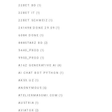
22BET BD
(1)
22BET IT
(1)
22BET SCHWEIZ
(1)
241498 DONE 29.09
(1)
6084 DONE
(1)
888STARZ BD
(2)
9440_PROD
(1)
9950_PROD
(1)
A16Z GENERATIVE AI
(4)
AI CHAT BOT PYTHON
(1)
AKSS.UZ
(1)
ANONYMOUS
(6)
ATELIERMASOMI.COM
(1)
AUSTRIA
(1)
AVIATOR
(2)