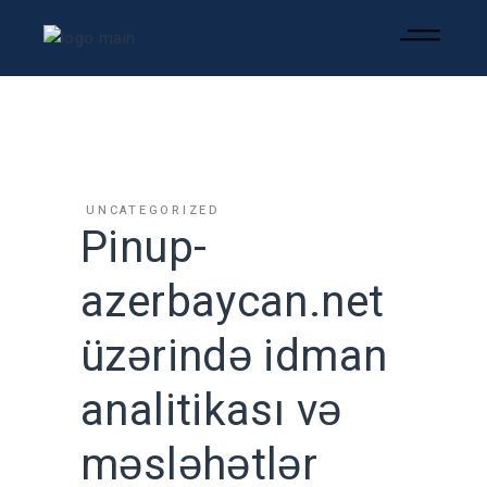
UNCATEGORIZED
Pinup-
azerbaycan.net
üzərində idman
analitikası və
məsləhətlər