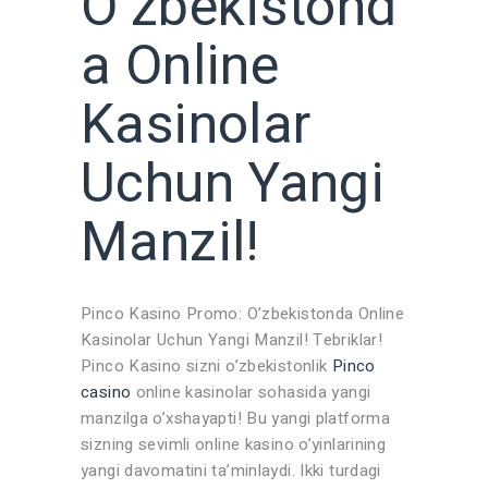
O’zbekistond
a Online
Kasinolar
Uchun Yangi
Manzil!
Pinco Kasino Promo: O’zbekistonda Online
Kasinolar Uchun Yangi Manzil! Tebriklar!
Pinco Kasino sizni o’zbekistonlik
Pinco
casino
online kasinolar sohasida yangi
manzilga o’xshayapti! Bu yangi platforma
sizning sevimli online kasino o’yinlarining
yangi davomatini ta’minlaydi. Ikki turdagi