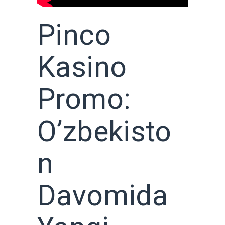
Pinco
Kasino
Promo:
O’zbekisto
n
Davomida