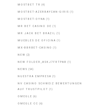
MOSTBET TR
(4)
MOSTBET-AZERBAYCAN-GIRIS
(1)
MOSTBET-OYNA
(1)
MR BET CASINO DE
(1)
MR JACK BET BRAZIL
(1)
MUEBLES DE OFICINA
(1)
MX-BBRBET-CASINO
(1)
NEW
(2)
NEW FOLDER_A5KJ7FRTPAB
(1)
NEWS
(54)
NUESTRA EMPRESA
(1)
NV CASINO SCHWEIZ BEWERTUNGEN
AUF TRUSTPILOT
(1)
OMEGLE
(6)
OMEGLE CC
(6)