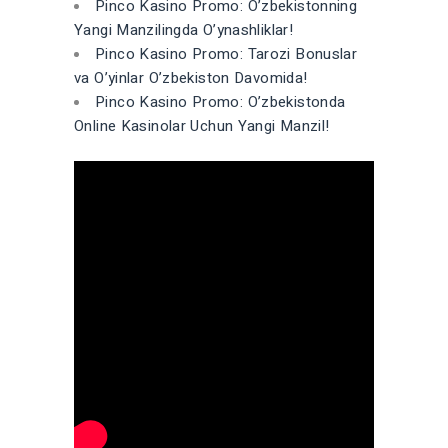
Pinco Kasino Promo: O’zbekistonning
Yangi Manzilingda O’ynashliklar!
Pinco Kasino Promo: Tarozi Bonuslar
va O’yinlar O’zbekiston Davomida!
Pinco Kasino Promo: O’zbekistonda
Online Kasinolar Uchun Yangi Manzil!