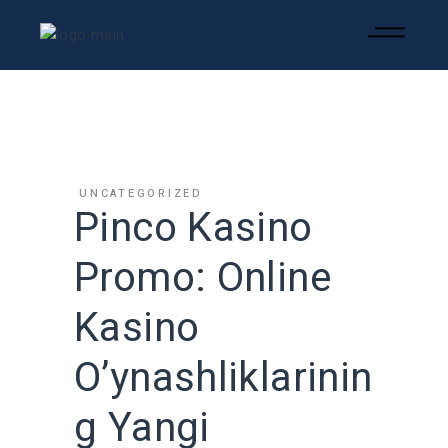
UNCATEGORIZED
Pinco Kasino
Promo: Online
Kasino
O’ynashliklarinin
g Yangi