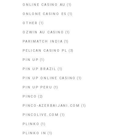
ONLINE CASINO AU
(1)
ONLONE CASINO ES
(1)
OTHER
(1)
OZWIN AU CASINO
(1)
PARIMATCH INDIA
(1)
PELICAN CASINO PL
(3)
PIN UP
(1)
PIN UP BRAZIL
(1)
PIN UP ONLINE CASINO
(1)
PIN UP PERU
(1)
PINCO
(2)
PINCO-AZERBAIJANI.COM
(1)
PINCOLIVE.COM
(1)
PLINKO
(1)
PLINKO IN
(1)