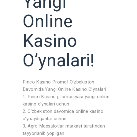
Yangi
Online
Kasino
O’ynalari!
Pinco Kasino Promo! O’zbekiston
Davomida Yangi Online Kasino O’ynalari
1. Pinco Kasino promosiyasi yangi online
kasino o’ynalari uchun
2. O’zbekiston davomida online kasino
o’ynaydiganlar uchun
3. Agro Maxsulotlar markasi tarafindan
tayyorlanib yopilgan