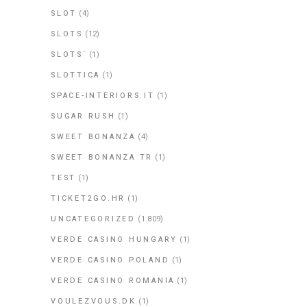
SLOT
(4)
SLOTS
(12)
SLOTS`
(1)
SLOTTICA
(1)
SPACE-INTERIORS.IT
(1)
SUGAR RUSH
(1)
SWEET BONANZA
(4)
SWEET BONANZA TR
(1)
TEST
(1)
TICKET2GO.HR
(1)
UNCATEGORIZED
(1.809)
VERDE CASINO HUNGARY
(1)
VERDE CASINO POLAND
(1)
VERDE CASINO ROMANIA
(1)
VOULEZVOUS.DK
(1)