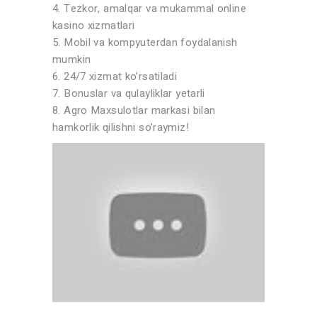
4. Tezkor, amalqar va mukammal online
kasino xizmatlari
5. Mobil va kompyuterdan foydalanish
mumkin
6. 24/7 xizmat ko’rsatiladi
7. Bonuslar va qulayliklar yetarli
8. Agro Maxsulotlar markasi bilan
hamkorlik qilishni so’raymiz!