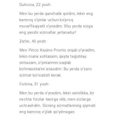
Gulnoza, 22 yosh:
Men bu yerda qanchalik qoldim, lekin eng
kamroq o’yinlar uchun ko’proq
muvaffaqiyatli o’ynadim. Shu yerda sizga
eng yaxshi xizmatlar yetanadur!
Zafar, 45 yosh:
Men Pinco Kasino Promo orqali o’ynadim,
lekin mana xohlasam, qayta tegishlay
olmasam, o’yinlarimni saqlab
bo’lmasinlarini istasdim. Bu yerda o’zaro
xizmat ko’rsatish kerak.
Fotima, 31 yosh:
Men bu yerda o’ynadim, lekin xatolikka, bir
nechta foizlar tasirga olib, men sizlarga
uchrashdim. Sizning xizmatlarining qiymati
eng kamroq o’ylab qo’yilmagan.