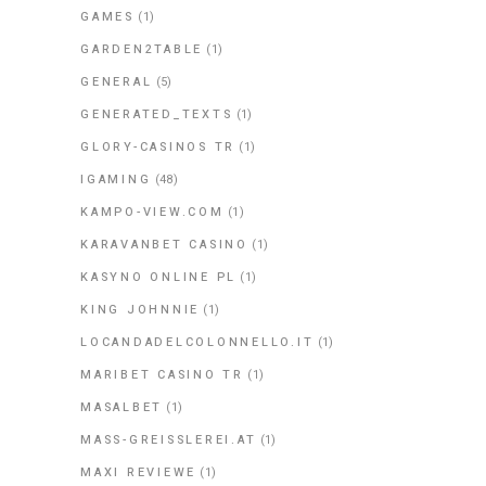
GAMES
(1)
GARDEN2TABLE
(1)
GENERAL
(5)
GENERATED_TEXTS
(1)
GLORY-CASINOS TR
(1)
IGAMING
(48)
KAMPO-VIEW.COM
(1)
KARAVANBET CASINO
(1)
KASYNO ONLINE PL
(1)
KING JOHNNIE
(1)
LOCANDADELCOLONNELLO.IT
(1)
MARIBET CASINO TR
(1)
MASALBET
(1)
MASS-GREISSLEREI.AT
(1)
MAXI REVIEWE
(1)