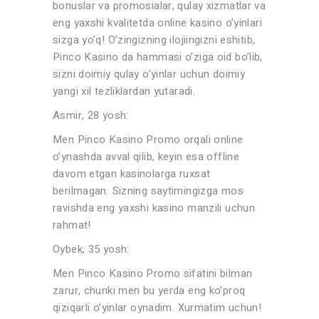
bonuslar va promosialar, qulay xizmatlar va
eng yaxshi kvalitetda online kasino o’yinlari
sizga yo’q! O’zingizning ilojiingizni eshitib,
Pinco Kasino da hammasi o’ziga oid bo’lib,
sizni doimiy qulay o’yinlar uchun doimiy
yangi xil tezliklardan yutaradi.
Asmir, 28 yosh:
Men Pinco Kasino Promo orqali online
o’ynashda avval qilib, keyin esa offline
davom etgan kasinolarga ruxsat
berilmagan. Sizning saytimingizga mos
ravishda eng yaxshi kasino manzili uchun
rahmat!
Oybek, 35 yosh:
Men Pinco Kasino Promo sifatini bilman
zarur, chunki men bu yerda eng ko’proq
qiziqarli o’yinlar oynadim. Xurmatim uchun!