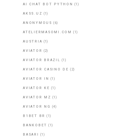
AI CHAT BOT PYTHON
(1)
AKSS.UZ
(1)
ANONYMOUS
(6)
ATELIERMASOMI.COM
(1)
AUSTRIA
(1)
AVIATOR
(2)
AVIATOR BRAZIL
(1)
AVIATOR CASINO DE
(2)
AVIATOR IN
(1)
AVIATOR KE
(1)
AVIATOR MZ
(1)
AVIATOR NG
(4)
B1BET BR
(1)
BANKOBET
(1)
BASARI
(1)