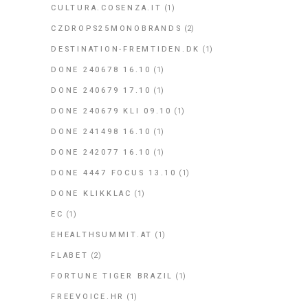
CULTURA.COSENZA.IT
(1)
CZDROPS25MONOBRANDS
(2)
DESTINATION-FREMTIDEN.DK
(1)
DONE 240678 16.10
(1)
DONE 240679 17.10
(1)
DONE 240679 KLI 09.10
(1)
DONE 241498 16.10
(1)
DONE 242077 16.10
(1)
DONE 4447 FOCUS 13.10
(1)
DONE KLIKKLAC
(1)
EC
(1)
EHEALTHSUMMIT.AT
(1)
FLABET
(2)
FORTUNE TIGER BRAZIL
(1)
FREEVOICE.HR
(1)