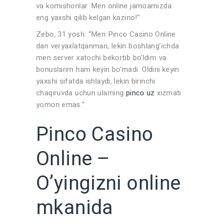
va komishonlar. Men online jamoamizda
eng yaxshi qilib kelgan kazino!”
Zebo, 31 yosh: “Men Pinco Casino Online
dan veryaxlatqanman, lekin boshlang’ichda
men server xatochi bekortib bo’ldim va
bonuslarim ham keyin bo’madi. Oldini keyin
yaxshi sifatda ishlaydi, lekin birinchi
chaqiruvda uchun ularning
pinco uz
xizmati
yomon emas.”
Pinco Casino
Online –
O’yingizni online
mkanida