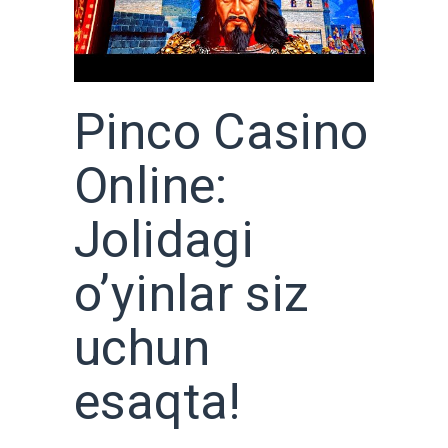
Pinco Casino
Online:
Jolidagi
o’yinlar siz
uchun
esaqta!