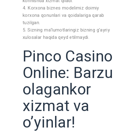
korinishda xizmat qiladi.
4. Korxona biznes modelimiz doimiy
korxona qonunlari va qoidalariga qarab
tuzilgan.
5. Sizning ma’lumotlaringiz bizning g’ayriy
xulosalar haqida qeyd etilmaydi.
Pinco Casino
Online: Barzu
olagankor
xizmat va
o’yinlar!