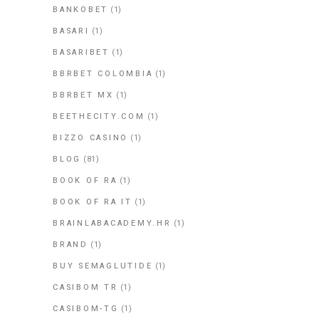
BANKOBET
(1)
BASARI
(1)
BASARIBET
(1)
BBRBET COLOMBIA
(1)
BBRBET MX
(1)
BEETHECITY.COM
(1)
BIZZO CASINO
(1)
BLOG
(81)
BOOK OF RA
(1)
BOOK OF RA IT
(1)
BRAINLABACADEMY.HR
(1)
BRAND
(1)
BUY SEMAGLUTIDE
(1)
CASIBOM TR
(1)
CASIBOM-TG
(1)