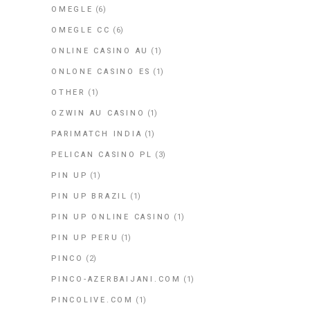
OMEGLE
(6)
OMEGLE CC
(6)
ONLINE CASINO AU
(1)
ONLONE CASINO ES
(1)
OTHER
(1)
OZWIN AU CASINO
(1)
PARIMATCH INDIA
(1)
PELICAN CASINO PL
(3)
PIN UP
(1)
PIN UP BRAZIL
(1)
PIN UP ONLINE CASINO
(1)
PIN UP PERU
(1)
PINCO
(2)
PINCO-AZERBAIJANI.COM
(1)
PINCOLIVE.COM
(1)