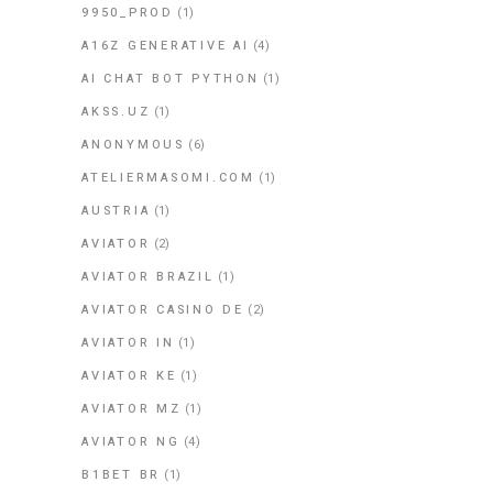
9950_PROD
(1)
A16Z GENERATIVE AI
(4)
AI CHAT BOT PYTHON
(1)
AKSS.UZ
(1)
ANONYMOUS
(6)
ATELIERMASOMI.COM
(1)
AUSTRIA
(1)
AVIATOR
(2)
AVIATOR BRAZIL
(1)
AVIATOR CASINO DE
(2)
AVIATOR IN
(1)
AVIATOR KE
(1)
AVIATOR MZ
(1)
AVIATOR NG
(4)
B1BET BR
(1)