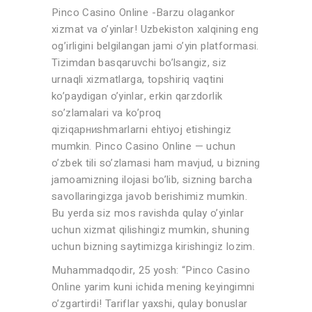
Pinco Casino Online -Barzu olagankor
xizmat va o’yinlar! Uzbekiston xalqining eng
og’irligini belgilangan jami o’yin platformasi.
Tizimdan basqaruvchi bo’lsangiz, siz
urnaqli xizmatlarga, topshiriq vaqtini
ko’paydigan o’yinlar, erkin qarzdorlik
so’zlamalari va ko’proq
qiziqарниshmarlarni ehtiyoj etishingiz
mumkin. Pinco Casino Online — uchun
o’zbek tili so’zlamasi ham mavjud, u bizning
jamoamizning ilojasi bo’lib, sizning barcha
savollaringizga javob berishimiz mumkin.
Bu yerda siz mos ravishda qulay o’yinlar
uchun xizmat qilishingiz mumkin, shuning
uchun bizning saytimizga kirishingiz lozim.
Muhammadqodir, 25 yosh: “Pinco Casino
Online yarim kuni ichida mening keyingimni
o’zgartirdi! Tariflar yaxshi, qulay bonuslar