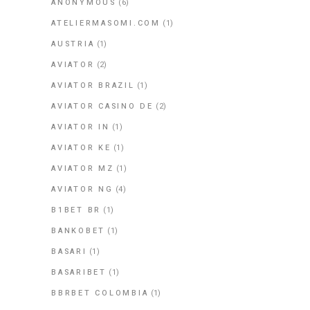
ANONYMOUS
(6)
ATELIERMASOMI.COM
(1)
AUSTRIA
(1)
AVIATOR
(2)
AVIATOR BRAZIL
(1)
AVIATOR CASINO DE
(2)
AVIATOR IN
(1)
AVIATOR KE
(1)
AVIATOR MZ
(1)
AVIATOR NG
(4)
B1BET BR
(1)
BANKOBET
(1)
BASARI
(1)
BASARIBET
(1)
BBRBET COLOMBIA
(1)