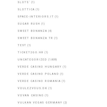
SLOTS`
(1)
SLOTTICA
(1)
SPACE-INTERIORS.IT
(1)
SUGAR RUSH
(1)
SWEET BONANZA
(4)
SWEET BONANZA TR
(1)
TEST
(1)
TICKET2GO.HR
(1)
UNCATEGORIZED
(1.809)
VERDE CASINO HUNGARY
(1)
VERDE CASINO POLAND
(1)
VERDE CASINO ROMANIA
(1)
VOULEZVOUS.DK
(1)
VOVAN CASINO
(1)
VULKAN VEGAS GERMANY
(2)