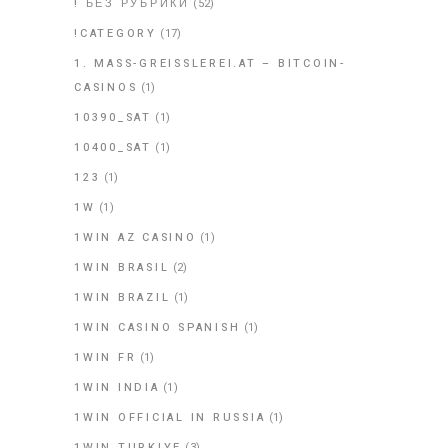
! БЕЗ РУБРИКИ
(52)
!CATEGORY
(17)
1. MASS-GREISSLEREI.AT – BITCOIN-
CASINOS
(1)
10390_SAT
(1)
10400_SAT
(1)
123
(1)
1W
(1)
1WIN AZ CASINO
(1)
1WIN BRASIL
(2)
1WIN BRAZIL
(1)
1WIN CASINO SPANISH
(1)
1WIN FR
(1)
1WIN INDIA
(1)
1WIN OFFICIAL IN RUSSIA
(1)
1WIN TURKIYE
(3)