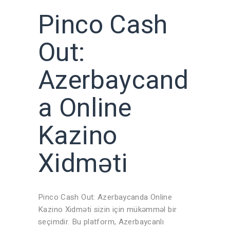
Pinco Cash
Out:
Azerbaycand
a Online
Kazino
Xidməti
Pinco Cash Out: Azerbaycanda Online
Kazino Xidməti sizin için mükəmməl bir
seçimdir. Bu platform, Azerbaycanlı