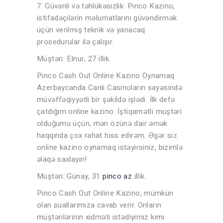
7. Güvənli və təhlükəsizlik: Pinco Kazino,
istifadəçilərin məlumatlarını güvəndirmək
üçün verilmiş teknik və yanacaq
prosedurular ilə çalışır.
Müştəri: Elnur, 27 illik.
Pinco Cash Out Online Kazino Oynamaq
Azerbaycanda Canlı Casinoların sayəsində
müvəffəqiyyətli bir şəkildə işlədi. İlk defə
çatdığım online kazino. İştiqamətli müştəri
olduğumu üçün, mən özünə dair əmək
haqqında çox rahat hiss edirəm. Əgər siz
online kazino oynamaq istəyirsiniz, bizimlə
əlaqə saxlayın!
Müştəri: Günay, 31
pinco az
illik.
Pinco Cash Out Online Kazino, mümkün
olan suallarımıza cavab verir. Onların
müştərilərinin xidməti istədiyimiz kimi