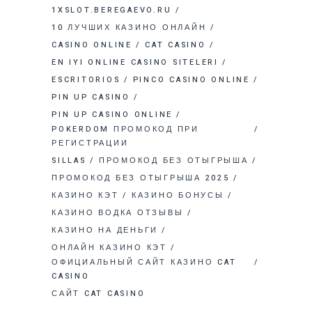
1XSLOT.BEREGAEVO.RU
10 ЛУЧШИХ КАЗИНО ОНЛАЙН
CASINO ONLINE
CAT CASINO
EN IYI ONLINE CASINO SITELERI
ESCRITORIOS
PINCO CASINO ONLINE
PIN UP CASINO
PIN UP CASINO ONLINE
POKERDOM ПРОМОКОД ПРИ
РЕГИСТРАЦИИ
SILLAS
ПРОМОКОД БЕЗ ОТЫГРЫША
ПРОМОКОД БЕЗ ОТЫГРЫША 2025
КАЗИНО КЭТ
КАЗИНО БОНУСЫ
КАЗИНО ВОДКА ОТЗЫВЫ
КАЗИНО НА ДЕНЬГИ
ОНЛАЙН КАЗИНО КЭТ
ОФИЦИАЛЬНЫЙ САЙТ КАЗИНО CAT
CASINO
САЙТ CAT CASINO