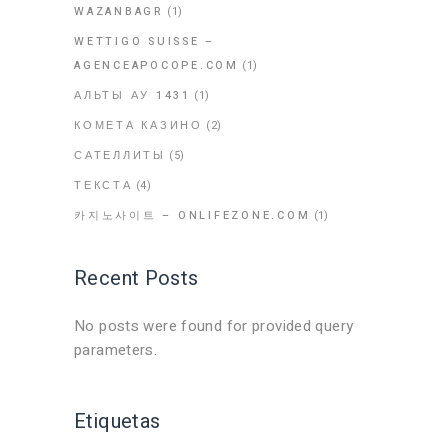
WAZANBAGR
(1)
WETTIGO SUISSE –
AGENCEAPOCOPE.COM
(1)
АЛЬТЫ АУ 1431
(1)
КОМЕТА КАЗИНО
(2)
САТЕЛЛИТЫ
(5)
ТЕКСТА
(4)
카지노사이트 – ONLIFEZONE.COM
(1)
Recent Posts
No posts were found for provided query
parameters.
Etiquetas