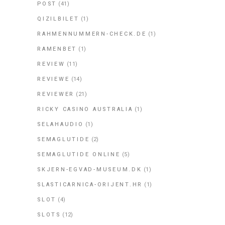
POST
(41)
QIZILBILET
(1)
RAHMENNUMMERN-CHECK.DE
(1)
RAMENBET
(1)
REVIEW
(11)
REVIEWE
(14)
REVIEWER
(21)
RICKY CASINO AUSTRALIA
(1)
SELAHAUDIO
(1)
SEMAGLUTIDE
(2)
SEMAGLUTIDE ONLINE
(5)
SKJERN-EGVAD-MUSEUM.DK
(1)
SLASTICARNICA-ORIJENT.HR
(1)
SLOT
(4)
SLOTS
(12)