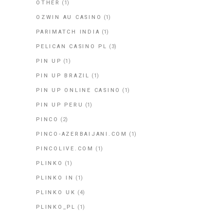
OTHER
(1)
OZWIN AU CASINO
(1)
PARIMATCH INDIA
(1)
PELICAN CASINO PL
(3)
PIN UP
(1)
PIN UP BRAZIL
(1)
PIN UP ONLINE CASINO
(1)
PIN UP PERU
(1)
PINCO
(2)
PINCO-AZERBAIJANI.COM
(1)
PINCOLIVE.COM
(1)
PLINKO
(1)
PLINKO IN
(1)
PLINKO UK
(4)
PLINKO_PL
(1)