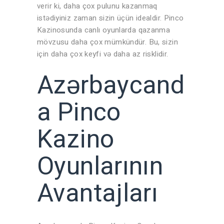
verir ki, daha çox pulunu kazanmaq
istədiyiniz zaman sizin üçün idealdir. Pinco
Kazinosunda canlı oyunlarda qazanma
mövzusu daha çox mümkündür. Bu, sizin
için daha çox keyfi və daha az risklidir.
Azərbaycand
a Pinco
Kazino
Oyunlarının
Avantajları