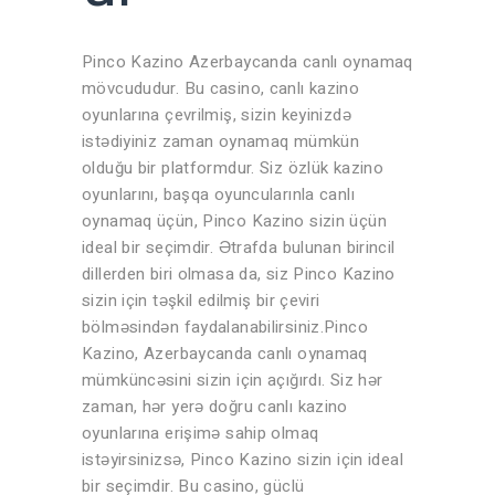
Pinco Kazino Azerbaycanda canlı oynamaq
mövcududur. Bu casino, canlı kazino
oyunlarına çevrilmiş, sizin keyinizdə
istədiyiniz zaman oynamaq mümkün
olduğu bir platformdur. Siz özlük kazino
oyunlarını, başqa oyuncularınla canlı
oynamaq üçün, Pinco Kazino sizin üçün
ideal bir seçimdir. Ətrafda bulunan birincil
dillerden biri olmasa da, siz Pinco Kazino
sizin için təşkil edilmiş bir çeviri
bölməsindən faydalanabilirsiniz.Pinco
Kazino, Azerbaycanda canlı oynamaq
mümküncəsini sizin için açığırdı. Siz hər
zaman, hər yerə doğru canlı kazino
oyunlarına erişimə sahip olmaq
istəyirsinizsə, Pinco Kazino sizin için ideal
bir seçimdir. Bu casino, güclü