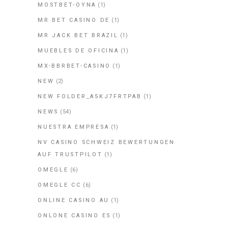
MOSTBET-OYNA
(1)
MR BET CASINO DE
(1)
MR JACK BET BRAZIL
(1)
MUEBLES DE OFICINA
(1)
MX-BBRBET-CASINO
(1)
NEW
(2)
NEW FOLDER_A5KJ7FRTPAB
(1)
NEWS
(54)
NUESTRA EMPRESA
(1)
NV CASINO SCHWEIZ BEWERTUNGEN
AUF TRUSTPILOT
(1)
OMEGLE
(6)
OMEGLE CC
(6)
ONLINE CASINO AU
(1)
ONLONE CASINO ES
(1)