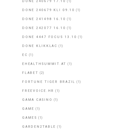
DONE 240679 17.10
(1)
DONE 240679 KLI 09.10
(1)
DONE 241498 16.10
(1)
DONE 242077 16.10
(1)
DONE 4447 FOCUS 13.10
(1)
DONE KLIKKLAC
(1)
EC
(1)
EHEALTHSUMMIT.AT
(1)
FLABET
(2)
FORTUNE TIGER BRAZIL
(1)
FREEVOICE.HR
(1)
GAMA CASINO
(1)
GAME
(1)
GAMES
(1)
GARDEN2TABLE
(1)