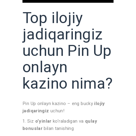
Top ilojiy
jadiqaringiz
uchun Pin Up
onlayn
kazino nima?
Pin Up onlayn kazino – eng bucky
ilojiy
jadiqaringiz
uchun!
1. Siz
o’yinlar
ko’raladigan va
qulay
bonuslar
bilan tanishing