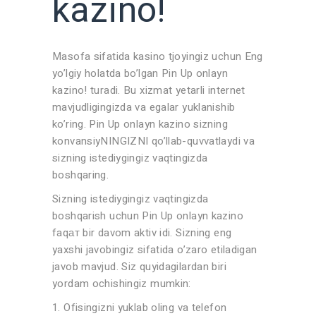
kazino!
Masofa sifatida kasino tjoyingiz uchun Eng
yo’lgiy holatda bo’lgan Pin Up onlayn
kazino! turadi. Bu xizmat yetarli internet
mavjudligingizda va egalar yuklanishib
ko’ring. Pin Up onlayn kazino sizning
konvansiyNINGIZNI qo’llab-quvvatlaydi va
sizning istediygingiz vaqtingizda
boshqaring.
Sizning istediygingiz vaqtingizda
boshqarish uchun Pin Up onlayn kazino
faqат bir davom aktiv idi. Sizning eng
yaxshi javobingiz sifatida o’zaro etiladigan
javob mavjud. Siz quyidagilardan biri
yordam ochishingiz mumkin:
1. Ofisingizni yuklab oling va telefon