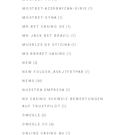
MOSTBET-AZERBAYCAN-GIRIS
(1)
MOSTBET-OYNA
(1)
MR BET CASINO DE
(1)
MR JACK BET BRAZIL
(1)
MUEBLES DE OFICINA
(1)
MX-BBRBET-CASINO
(1)
NEW
(2)
NEW FOLDER_A5KJ7FRTPAB
(1)
NEWS
(54)
NUESTRA EMPRESA
(1)
NV CASINO SCHWEIZ BEWERTUNGEN
AUF TRUSTPILOT
(1)
OMEGLE
(6)
OMEGLE CC
(6)
ONLINE CASINO AU
(1)