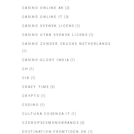
CASINO ONLINE AR
(2)
CASINÒ ONLINE IT
(3)
CASINO SVENSK LICENS
(1)
CASINO UTAN SVENSK LICENS
(1)
CASINO ZONDER CRUCKS NETHERLANDS
(1)
CASINO-GLORY INDIA
(1)
CH
(1)
CIB
(1)
CRAZY TIME
(5)
CRYPTO
(1)
CSDINO
(1)
CULTURA.COSENZA.IT
(1)
CZDROPS25MONOBRANDS
(2)
DESTINATION-FREMTIDEN.DK
(1)