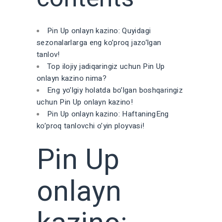
Pin Up onlayn kazino: Quyidagi
sezonalarlarga eng ko’proq jazo’lgan
tanlov!
Top ilojiy jadiqaringiz uchun Pin Up
onlayn kazino nima?
Eng yo’lgiy holatda bo’lgan boshqaringiz
uchun Pin Up onlayn kazino!
Pin Up onlayn kazino: HaftaningEng
ko’proq tanlovchi o’yin ployvasi!
Pin Up
onlayn