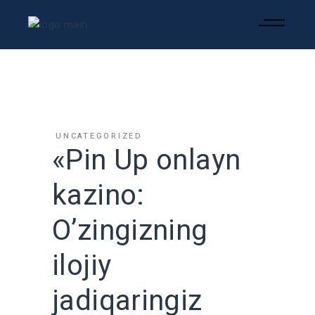
UNCATEGORIZED
«Pin Up onlayn
kazino:
O’zingizning
ilojiy
jadiqaringiz