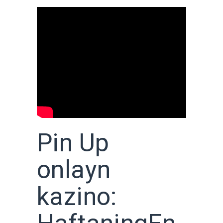
Pin Up
onlayn
kazino: