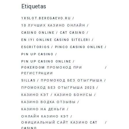
Etiquetas
1XSLOT.BEREGAEVO.RU
10 ЛУЧШИХ КАЗИНО ОНЛАЙН
CASINO ONLINE
CAT CASINO
EN IYI ONLINE CASINO SITELERI
ESCRITORIOS
PINCO CASINO ONLINE
PIN UP CASINO
PIN UP CASINO ONLINE
POKERDOM ПРОМОКОД ПРИ
РЕГИСТРАЦИИ
SILLAS
ПРОМОКОД БЕЗ ОТЫГРЫША
ПРОМОКОД БЕЗ ОТЫГРЫША 2025
КАЗИНО КЭТ
КАЗИНО БОНУСЫ
КАЗИНО ВОДКА ОТЗЫВЫ
КАЗИНО НА ДЕНЬГИ
ОНЛАЙН КАЗИНО КЭТ
ОФИЦИАЛЬНЫЙ САЙТ КАЗИНО CAT
CASINO