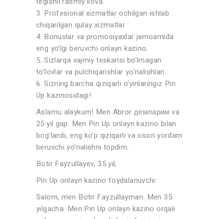
tegishli rasmiy ilova.
3. Profesional xizmatlar ochilgan ishlab
chiqarilgan qulay xizmatlar.
4. Bonuslar va promosiyaxlar jamoamida
eng yo’lgi beruvchi onlayn kazino.
5. Sizlarqa xajmiy teskarisi bo’lmagan
to’lovlar va pulchiqarishlar yo’nalishlari.
6. Sizning barcha qiziqarli o’yinlaringiz Pin
Up kazinosidagi!
Aslamu alaykum! Men Abror демларим va
25 yil gap. Men Pin Up onlayn kazino bilan
bog’lanib, eng ko’p qiziqarli va oson yordam
beruvchi yo’nalishni topdim.
Botir Fayzullayev, 35 yil,
Pin Up onlayn kazino foydalanuvchi:
Salom, men Botir Fayzullayman. Men 35
yilgacha. Men Pin Up onlayn kazino orqali