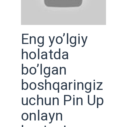
Eng yo’lgiy
holatda
bo’lgan
boshqaringiz
uchun Pin Up
onlayn