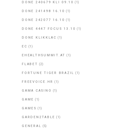
DONE 240679 KLI 09.10
(1)
DONE 241498 16.10
(1)
DONE 242077 16.10
(1)
DONE 4447 FOCUS 13.10
(1)
DONE KLIKKLAC
(1)
EC
(1)
EHEALTHSUMMIT.AT
(1)
FLABET
(2)
FORTUNE TIGER BRAZIL
(1)
FREEVOICE.HR
(1)
GAMA CASINO
(1)
GAME
(1)
GAMES
(1)
GARDEN2TABLE
(1)
GENERAL
(5)