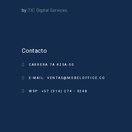
by
TIC Digital Services
Contacto
CARRERA 7A #25A-50
E-MAIL: VENTAS@MOBELOFFICE.CO
WSP: +57 (314) 274 - 0248