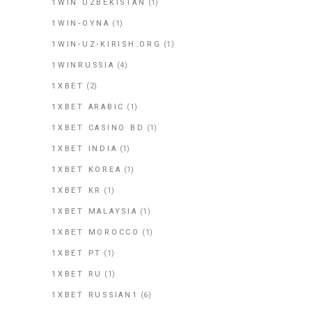
1WIN UZBEKISTAN
(1)
1WIN-OYNA
(1)
1WIN-UZ-KIRISH.ORG
(1)
1WINRUSSIA
(4)
1XBET
(2)
1XBET ARABIC
(1)
1XBET CASINO BD
(1)
1XBET INDIA
(1)
1XBET KOREA
(1)
1XBET KR
(1)
1XBET MALAYSIA
(1)
1XBET MOROCCO
(1)
1XBET PT
(1)
1XBET RU
(1)
1XBET RUSSIAN1
(6)