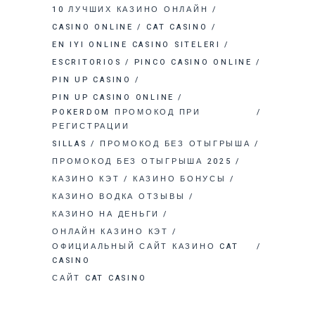
10 ЛУЧШИХ КАЗИНО ОНЛАЙН
CASINO ONLINE
CAT CASINO
EN IYI ONLINE CASINO SITELERI
ESCRITORIOS
PINCO CASINO ONLINE
PIN UP CASINO
PIN UP CASINO ONLINE
POKERDOM ПРОМОКОД ПРИ
РЕГИСТРАЦИИ
SILLAS
ПРОМОКОД БЕЗ ОТЫГРЫША
ПРОМОКОД БЕЗ ОТЫГРЫША 2025
КАЗИНО КЭТ
КАЗИНО БОНУСЫ
КАЗИНО ВОДКА ОТЗЫВЫ
КАЗИНО НА ДЕНЬГИ
ОНЛАЙН КАЗИНО КЭТ
ОФИЦИАЛЬНЫЙ САЙТ КАЗИНО CAT
CASINO
САЙТ CAT CASINO