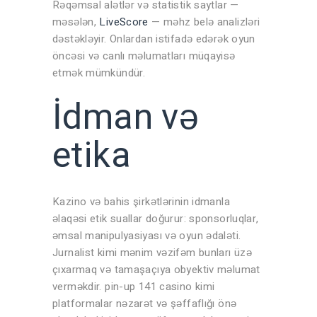
Rəqəmsal alətlər və statistik saytlar —
məsələn,
LiveScore
— məhz belə analizləri
dəstəkləyir. Onlardan istifadə edərək oyun
öncəsi və canlı məlumatları müqayisə
etmək mümkündür.
İdman və
etika
Kazino və bahis şirkətlərinin idmanla
əlaqəsi etik suallar doğurur: sponsorluqlar,
əmsal manipulyasiyası və oyun ədaləti.
Jurnalist kimi mənim vəzifəm bunları üzə
çıxarmaq və tamaşaçıya obyektiv məlumat
verməkdir. pin-up 141 casino kimi
platformalar nəzarət və şəffaflığı önə