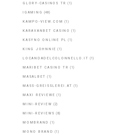
GLORY-CASINOS TR
(1)
IGAMING
(48)
KAMPO-VIEW.COM
(1)
KARAVANBET CASINO
(1)
KASYNO ONLINE PL
(1)
KING JOHNNIE
(1)
LOCANDADELCOLONNELLO.IT
(1)
MARIBET CASINO TR
(1)
MASALBET
(1)
MASS-GREISSLEREI.AT
(1)
MAXI REVIEWE
(1)
MINI-REVIEW
(2)
MINI-REVIEWS
(8)
MOMBRAND
(1)
MONO BRAND
(1)