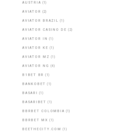
AUSTRIA
(1)
AVIATOR
(2)
AVIATOR BRAZIL
(1)
AVIATOR CASINO DE
(2)
AVIATOR IN
(1)
AVIATOR KE
(1)
AVIATOR MZ
(1)
AVIATOR NG
(4)
B1BET BR
(1)
BANKOBET
(1)
BASARI
(1)
BASARIBET
(1)
BBRBET COLOMBIA
(1)
BBRBET MX
(1)
BEETHECITY.COM
(1)