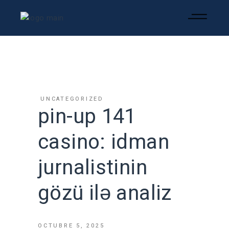
UNCATEGORIZED
pin-up 141
casino: idman
jurnalistinin
gözü ilə analiz
OCTUBRE 5, 2025