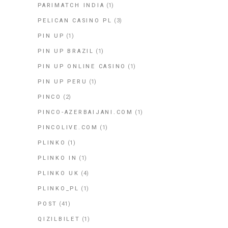
PARIMATCH INDIA
(1)
PELICAN CASINO PL
(3)
PIN UP
(1)
PIN UP BRAZIL
(1)
PIN UP ONLINE CASINO
(1)
PIN UP PERU
(1)
PINCO
(2)
PINCO-AZERBAIJANI.COM
(1)
PINCOLIVE.COM
(1)
PLINKO
(1)
PLINKO IN
(1)
PLINKO UK
(4)
PLINKO_PL
(1)
POST
(41)
QIZILBILET
(1)