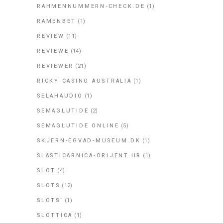
RAHMENNUMMERN-CHECK.DE
(1)
RAMENBET
(1)
REVIEW
(11)
REVIEWE
(14)
REVIEWER
(21)
RICKY CASINO AUSTRALIA
(1)
SELAHAUDIO
(1)
SEMAGLUTIDE
(2)
SEMAGLUTIDE ONLINE
(5)
SKJERN-EGVAD-MUSEUM.DK
(1)
SLASTICARNICA-ORIJENT.HR
(1)
SLOT
(4)
SLOTS
(12)
SLOTS`
(1)
SLOTTICA
(1)