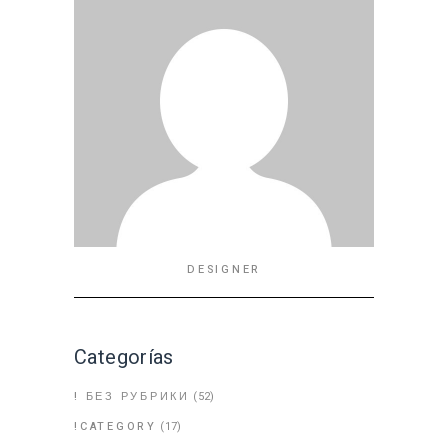
DESIGNER
Categorías
! БЕЗ РУБРИКИ
(52)
!CATEGORY
(17)