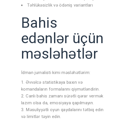
Təhlükəsizlik və ödəniş variantları
Bahis
edənlər üçün
məsləhətlər
İdman jurnalisti kimi məsləhətlərim:
Əvvəlcə statistikaya baxın və
komandaların formalarını qiymətləndirin.
Canlı bahis zamanı sürətli qərar vermək
lazım olsa da, emosiyaya qapılmayın.
Məsuliyyətli oyun qaydalarını tətbiq edin
və limitlər təyin edin.