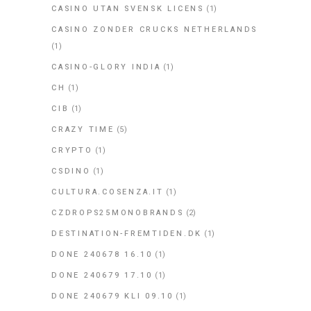
CASINO UTAN SVENSK LICENS
(1)
CASINO ZONDER CRUCKS NETHERLANDS
(1)
CASINO-GLORY INDIA
(1)
CH
(1)
CIB
(1)
CRAZY TIME
(5)
CRYPTO
(1)
CSDINO
(1)
CULTURA.COSENZA.IT
(1)
CZDROPS25MONOBRANDS
(2)
DESTINATION-FREMTIDEN.DK
(1)
DONE 240678 16.10
(1)
DONE 240679 17.10
(1)
DONE 240679 KLI 09.10
(1)