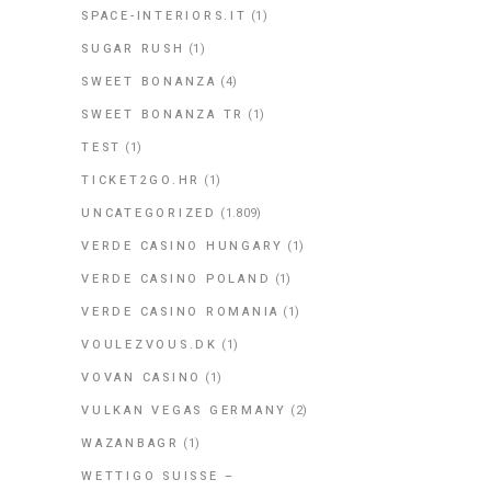
SPACE-INTERIORS.IT
(1)
SUGAR RUSH
(1)
SWEET BONANZA
(4)
SWEET BONANZA TR
(1)
TEST
(1)
TICKET2GO.HR
(1)
UNCATEGORIZED
(1.809)
VERDE CASINO HUNGARY
(1)
VERDE CASINO POLAND
(1)
VERDE CASINO ROMANIA
(1)
VOULEZVOUS.DK
(1)
VOVAN CASINO
(1)
VULKAN VEGAS GERMANY
(2)
WAZANBAGR
(1)
WETTIGO SUISSE –