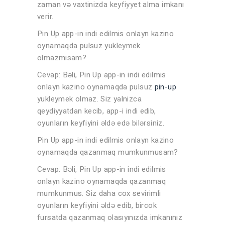
zaman və vaxtinizda keyfiyyet alma imkanı
verir.
Pin Up app-in indi edilmis onlayn kazino
oynamaqda pulsuz yukleymek
olmazmisam?
Cevap: Bəli, Pin Up app-in indi edilmis
onlayn kazino oynamaqda pulsuz
pin-up
yukleymek olmaz. Siz yalnizca
qeydiyyatdan kecib, app-i indi edib,
oyunların keyfiyini əldə edə bilərsiniz.
Pin Up app-in indi edilmis onlayn kazino
oynamaqda qazanmaq mumkunmusam?
Cevap: Bəli, Pin Up app-in indi edilmis
onlayn kazino oynamaqda qazanmaq
mumkunmus. Siz daha cox sevirimli
oyunların keyfiyini əldə edib, bircok
fursatda qazanmaq olasıyınızda imkanınız