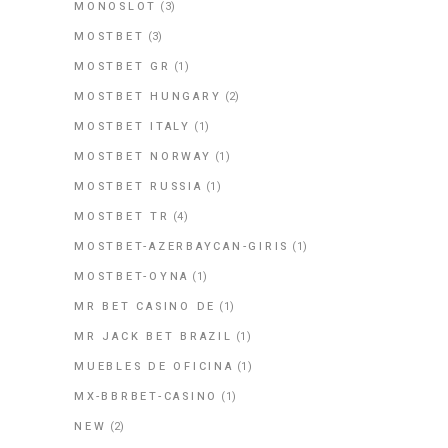
MONOSLOT
(3)
MOSTBET
(3)
MOSTBET GR
(1)
MOSTBET HUNGARY
(2)
MOSTBET ITALY
(1)
MOSTBET NORWAY
(1)
MOSTBET RUSSIA
(1)
MOSTBET TR
(4)
MOSTBET-AZERBAYCAN-GIRIS
(1)
MOSTBET-OYNA
(1)
MR BET CASINO DE
(1)
MR JACK BET BRAZIL
(1)
MUEBLES DE OFICINA
(1)
MX-BBRBET-CASINO
(1)
NEW
(2)