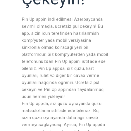
Pin Up appin indi edilmesi Azerbaycanda
sevimli olmaqla, ucretsiz pul cekeyin! Bu
app, sizin icun terefinden hazirlanmish
komp’yuter yada mobil versiyasina
sinxronla olmaq ko’racagi yeni bir
platformdur. Siz komp’yuterden yada mobil
telefonunuzdan Pin Up appini istifade ede
bilersiz. Pin Up appda, siz quzu, kart
oyunlari, rulet və diger bir cavab verme
oyunlari haqqinda ogrenin. Ucretsiz pul
cekeyin ve Pin Up appindan faydalanmaq
ucun hemen yukleyin!
Pin Up appda, siz quzu oynayanda quzu
mahsulotlarini istifade ede bilersiz. Bu,
sizin quzu oynayanda daha agir cavab
vermeyi saglayacaq. Ayrica, Pin Up appda