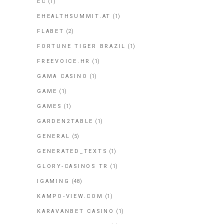
EC
(1)
EHEALTHSUMMIT.AT
(1)
FLABET
(2)
FORTUNE TIGER BRAZIL
(1)
FREEVOICE.HR
(1)
GAMA CASINO
(1)
GAME
(1)
GAMES
(1)
GARDEN2TABLE
(1)
GENERAL
(5)
GENERATED_TEXTS
(1)
GLORY-CASINOS TR
(1)
IGAMING
(48)
KAMPO-VIEW.COM
(1)
KARAVANBET CASINO
(1)