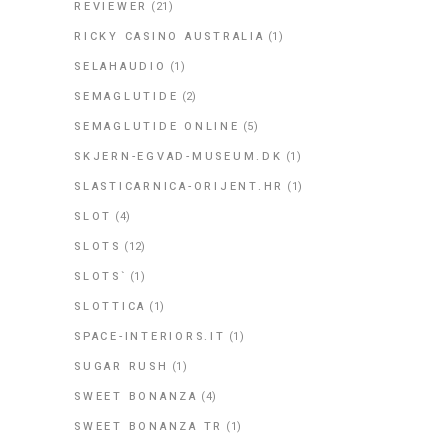
REVIEWER
(21)
RICKY CASINO AUSTRALIA
(1)
SELAHAUDIO
(1)
SEMAGLUTIDE
(2)
SEMAGLUTIDE ONLINE
(5)
SKJERN-EGVAD-MUSEUM.DK
(1)
SLASTICARNICA-ORIJENT.HR
(1)
SLOT
(4)
SLOTS
(12)
SLOTS`
(1)
SLOTTICA
(1)
SPACE-INTERIORS.IT
(1)
SUGAR RUSH
(1)
SWEET BONANZA
(4)
SWEET BONANZA TR
(1)