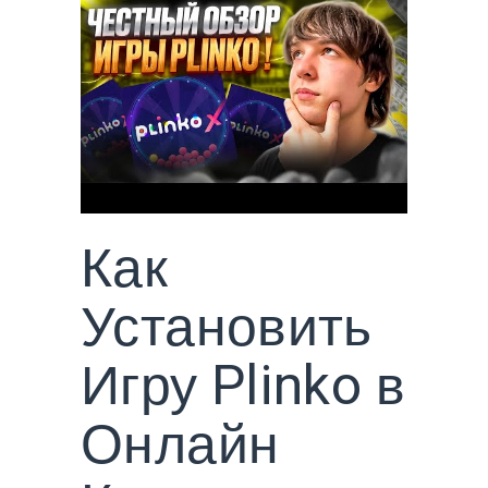
Как
Установить
Игру Plinko в
Онлайн