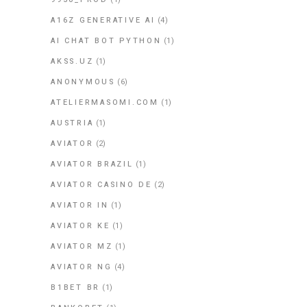
A16Z GENERATIVE AI
(4)
AI CHAT BOT PYTHON
(1)
AKSS.UZ
(1)
ANONYMOUS
(6)
ATELIERMASOMI.COM
(1)
AUSTRIA
(1)
AVIATOR
(2)
AVIATOR BRAZIL
(1)
AVIATOR CASINO DE
(2)
AVIATOR IN
(1)
AVIATOR KE
(1)
AVIATOR MZ
(1)
AVIATOR NG
(4)
B1BET BR
(1)