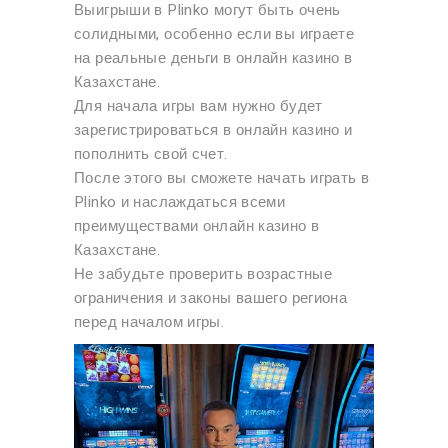
Выигрыши в Plinko могут быть очень
солидными, особенно если вы играете
на реальные деньги в онлайн казино в
Казахстане.
Для начала игры вам нужно будет
зарегистрироваться в онлайн казино и
пополнить свой счет.
После этого вы сможете начать играть в
Plinko и наслаждаться всеми
преимуществами онлайн казино в
Казахстане.
Не забудьте проверить возрастные
ограничения и законы вашего региона
перед началом игры.