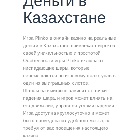
Деньги в
Казахстане
Игра Plinko в онлайн казино на реальные
деньги в Казахстане привлекает игроков
своей уникальностью и простотой.
Особенности игры Plinko включают
ниспадающие шары, которые
перемещаются по игровому полю, упав в
один из выигрышных слотов.
Шансы на выигрыш зависят от точки
падения шара, и игрок может влиять на
его движение, управляя углами падения.
Игра доступна круглосуточно и может
быть проведена из удобного места, не
требуя от вас посещения настоящего
казино.