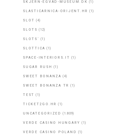
SKJERN-EGVAD-MUSEUM.DK
(1)
SLASTICARNICA-ORIJENT.HR
(1)
SLOT
(4)
SLOTS
(12)
SLOTS`
(1)
SLOTTICA
(1)
SPACE-INTERIORS.IT
(1)
SUGAR RUSH
(1)
SWEET BONANZA
(4)
SWEET BONANZA TR
(1)
TEST
(1)
TICKET2GO.HR
(1)
UNCATEGORIZED
(1.809)
VERDE CASINO HUNGARY
(1)
VERDE CASINO POLAND
(1)