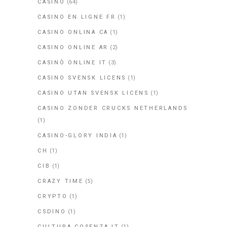
CASINO
(64)
CASINO EN LIGNE FR
(1)
CASINO ONLINA CA
(1)
CASINO ONLINE AR
(2)
CASINÒ ONLINE IT
(3)
CASINO SVENSK LICENS
(1)
CASINO UTAN SVENSK LICENS
(1)
CASINO ZONDER CRUCKS NETHERLANDS
(1)
CASINO-GLORY INDIA
(1)
CH
(1)
CIB
(1)
CRAZY TIME
(5)
CRYPTO
(1)
CSDINO
(1)
CULTURA.COSENZA.IT
(1)