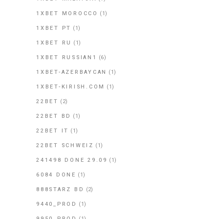
1XBET MOROCCO
(1)
1XBET PT
(1)
1XBET RU
(1)
1XBET RUSSIAN1
(6)
1XBET-AZERBAYCAN
(1)
1XBET-KIRISH.COM
(1)
22BET
(2)
22BET BD
(1)
22BET IT
(1)
22BET SCHWEIZ
(1)
241498 DONE 29.09
(1)
6084 DONE
(1)
888STARZ BD
(2)
9440_PROD
(1)
9950_PROD
(1)