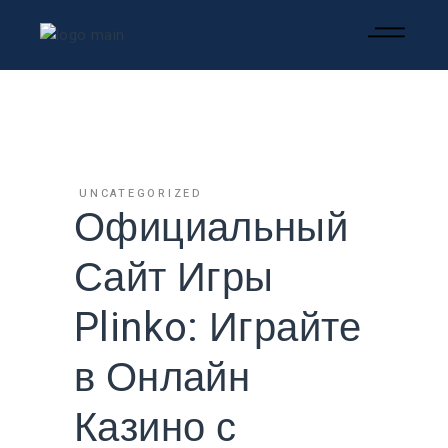
UNCATEGORIZED
Официальный
Сайт Игры
Plinko: Играйте
в Онлайн
Казино с