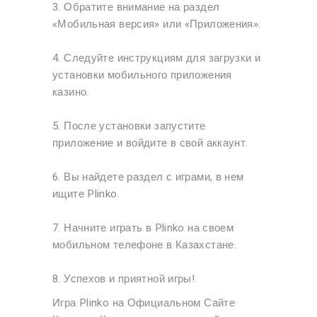
3. Обратите внимание на раздел
«Мобильная версия» или «Приложения».
4. Следуйте инструкциям для загрузки и
установки мобильного приложения
казино.
5. После установки запустите
приложение и войдите в свой аккаунт.
6. Вы найдете раздел с играми, в нем
ищите Plinko.
7. Начните играть в Plinko на своем
мобильном телефоне в Казахстане.
8. Успехов и приятной игры!
Игра Plinko на Официальном Сайте