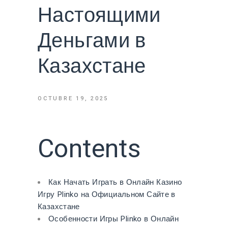
Настоящими
Деньгами в
Казахстане
OCTUBRE 19, 2025
Contents
Как Начать Играть в Онлайн Казино
Игру Plinko на Официальном Сайте в
Казахстане
Особенности Игры Plinko в Онлайн