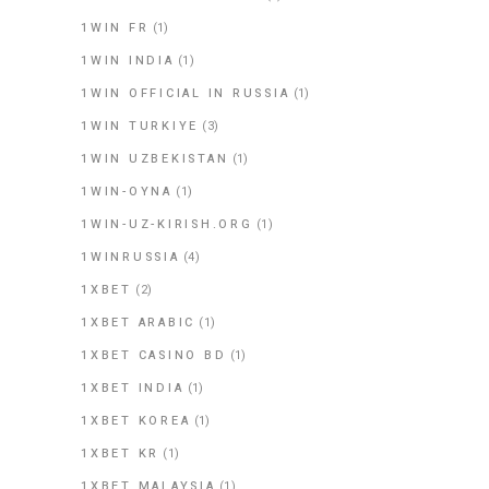
1WIN FR
(1)
1WIN INDIA
(1)
1WIN OFFICIAL IN RUSSIA
(1)
1WIN TURKIYE
(3)
1WIN UZBEKISTAN
(1)
1WIN-OYNA
(1)
1WIN-UZ-KIRISH.ORG
(1)
1WINRUSSIA
(4)
1XBET
(2)
1XBET ARABIC
(1)
1XBET CASINO BD
(1)
1XBET INDIA
(1)
1XBET KOREA
(1)
1XBET KR
(1)
1XBET MALAYSIA
(1)