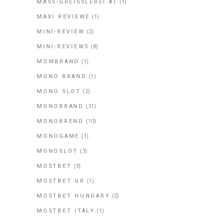
MASS-GREISSLEREI.AT
(1)
MAXI REVIEWE
(1)
MINI-REVIEW
(2)
MINI-REVIEWS
(8)
MOMBRAND
(1)
MONO BRAND
(1)
MONO SLOT
(2)
MONOBRAND
(31)
MONOBREND
(10)
MONOGAME
(1)
MONOSLOT
(3)
MOSTBET
(3)
MOSTBET GR
(1)
MOSTBET HUNGARY
(2)
MOSTBET ITALY
(1)