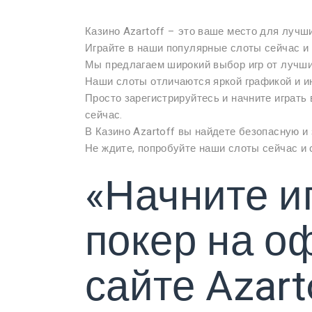
Казино Azartoff – это ваше место для лучш
Играйте в наши популярные слоты сейчас и
Мы предлагаем широкий выбор игр от лучши
Наши слоты отличаются яркой графикой и и
Просто зарегистрируйтесь и начните играть
сейчас.
В Казино Azartoff вы найдете безопасную 
Не ждите, попробуйте наши слоты сейчас и 
«Начните и
покер на о
сайте Azart