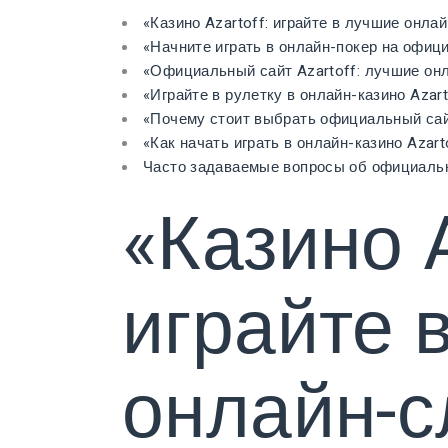
«Казино Azartoff: играйте в лучшие онла
«Начните играть в онлайн-покер на офици
«Официальный сайт Azartoff: лучшие онл
«Играйте в рулетку в онлайн-казино Azar
«Почему стоит выбрать официальный сайт
«Как начать играть в онлайн-казино Azart
Часто задаваемые вопросы об официальн
«Казино A
играйте 
онлайн-с