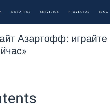
A
NOSOTROS
SERVICIOS
PROYECTOS
BLOG
йт Азартофф: играйте 
ейчас»
ntents