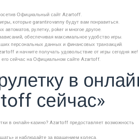
посетив Официальный сайт Azartoff.
гры, которые garantirovanny будут вам понравиться.
 автоматов, рулетку, poker и многое другое.
 зависаний, обеспечивая максимальное удобство игры.
ваших персональных данных и финансовых транзакций.
rtoff и начните получать удовольствие от игры сегодня же!
 его сейчас на Официальном сайте Azartoff.
рулетку в онлай
toff сейчас»
тки в онлайн-казино? Azartoff предоставляет возможность
ащать» и наблюдайте за вращением колеса.