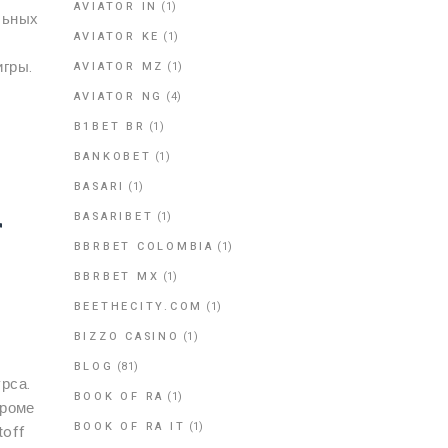
AVIATOR IN
(1)
льных
AVIATOR KE
(1)
игры.
AVIATOR MZ
(1)
AVIATOR NG
(4)
B1BET BR
(1)
BANKOBET
(1)
BASARI
(1)
f
BASARIBET
(1)
BBRBET COLOMBIA
(1)
BBRBET MX
(1)
BEETHECITY.COM
(1)
BIZZO CASINO
(1)
BLOG
(81)
рса.
BOOK OF RA
(1)
Кроме
BOOK OF RA IT
(1)
toff