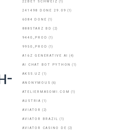
22BET SCHWEIZ
(1)
241498 DONE 29.09
(1)
6084 DONE
(1)
888STARZ BD
(2)
9440_PROD
(1)
9950_PROD
(1)
A16Z GENERATIVE AI
(4)
AI CHAT BOT PYTHON
(1)
н-
AKSS.UZ
(1)
ANONYMOUS
(6)
ATELIERMASOMI.COM
(1)
AUSTRIA
(1)
AVIATOR
(2)
AVIATOR BRAZIL
(1)
AVIATOR CASINO DE
(2)