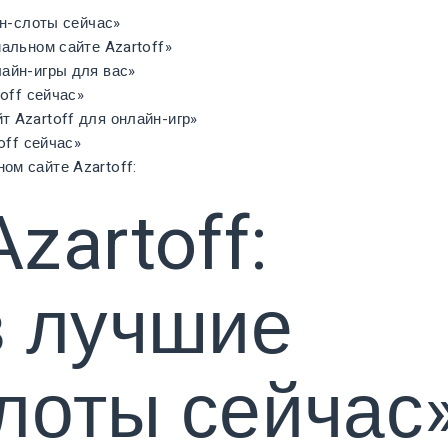
йн-слоты сейчас»
альном сайте Azartoff»
айн-игры для вас»
toff сейчас»
 Azartoff для онлайн-игр»
off сейчас»
ом сайте Azartoff:
zartoff:
в лучшие
лоты сейчас