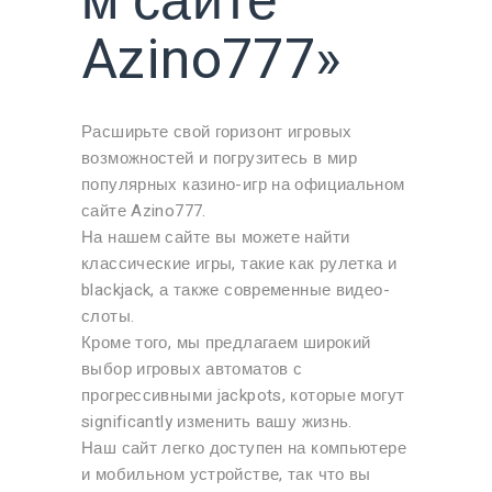
м сайте
Azino777»
Расширьте свой горизонт игровых
возможностей и погрузитесь в мир
популярных казино-игр на официальном
сайте Azino777.
На нашем сайте вы можете найти
классические игры, такие как рулетка и
blackjack, а также современные видео-
слоты.
Кроме того, мы предлагаем широкий
выбор игровых автоматов с
прогрессивными jackpots, которые могут
significantly изменить вашу жизнь.
Наш сайт легко доступен на компьютере
и мобильном устройстве, так что вы