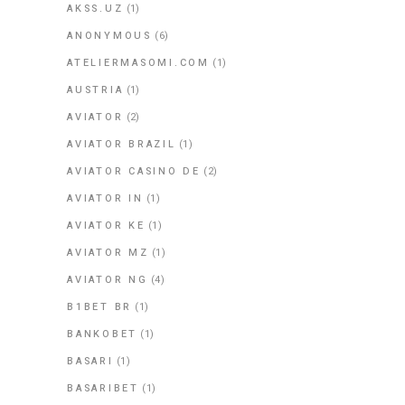
AKSS.UZ
(1)
ANONYMOUS
(6)
ATELIERMASOMI.COM
(1)
AUSTRIA
(1)
AVIATOR
(2)
AVIATOR BRAZIL
(1)
AVIATOR CASINO DE
(2)
AVIATOR IN
(1)
AVIATOR KE
(1)
AVIATOR MZ
(1)
AVIATOR NG
(4)
B1BET BR
(1)
BANKOBET
(1)
BASARI
(1)
BASARIBET
(1)