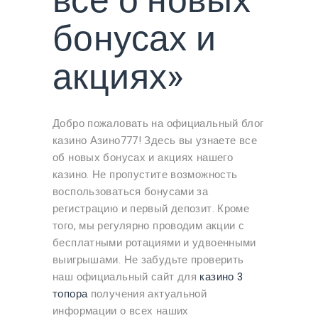
все о новых
бонусах и
акциях»
Добро пожаловать на официальный блог
казино Азино777! Здесь вы узнаете все
об новых бонусах и акциях нашего
казино. Не пропустите возможность
воспользоваться бонусами за
регистрацию и первый депозит. Кроме
того, мы регулярно проводим акции с
бесплатными ротациями и удвоенными
выигрышами. Не забудьте проверить
наш официальный сайт для
казино 3
топора
получения актуальной
информации о всех наших