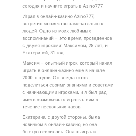
сегодня и начните играть в Azino777.
Играя в онлайн-казино Azino777,
встретил множество замечательных
людей. Одно из моих любимых
воспоминаний – это время, проведенное
с двумя игроками: Максимом, 28 лет, и
Екатериной, 31 год.
Максим – опытный игрок, который начал
играть в онлайн-казино еще в начале
2000-х годов. Он всегда готов
поделиться своими знаниями и советами
с начинающими игроками, и я был рад
иметь возможность играть с ним в
течение нескольких часов.
Екатерина, с другой стороны, была
новичком в онлайн-казино, но она
быстро освоилась. Она выиграла