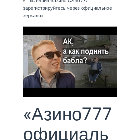
«Онлайн-казино Azino777:
зарегистрируйтесь через официальное
зеркало»
«Азино777
официаль