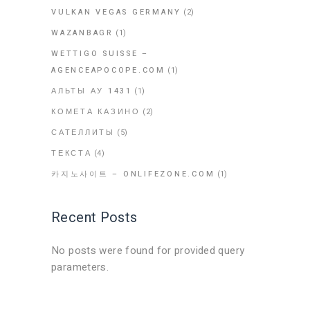
VULKAN VEGAS GERMANY
(2)
WAZANBAGR
(1)
WETTIGO SUISSE –
AGENCEAPOCOPE.COM
(1)
АЛЬТЫ АУ 1431
(1)
КОМЕТА КАЗИНО
(2)
САТЕЛЛИТЫ
(5)
ТЕКСТА
(4)
카지노사이트 – ONLIFEZONE.COM
(1)
Recent Posts
No posts were found for provided query
parameters.