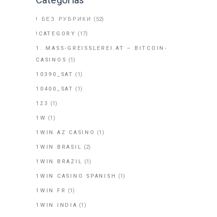
Categorías
! БЕЗ РУБРИКИ
(52)
!CATEGORY
(17)
1. MASS-GREISSLEREI.AT – BITCOIN-
CASINOS
(1)
10390_SAT
(1)
10400_SAT
(1)
123
(1)
1W
(1)
1WIN AZ CASINO
(1)
1WIN BRASIL
(2)
1WIN BRAZIL
(1)
1WIN CASINO SPANISH
(1)
1WIN FR
(1)
1WIN INDIA
(1)