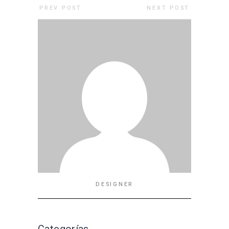
PREV POST
NEXT POST
DESIGNER