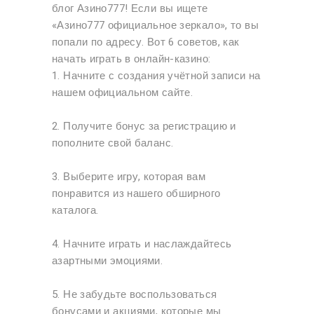
блог Азино777! Если вы ищете
«Азино777 официальное зеркало», то вы
попали по адресу. Вот 6 советов, как
начать играть в онлайн-казино:
1. Начните с создания учётной записи на
нашем официальном сайте.
2. Получите бонус за регистрацию и
пополните свой баланс.
3. Выберите игру, которая вам
понравится из нашего обширного
каталога.
4. Начните играть и наслаждайтесь
азартными эмоциями.
5. Не забудьте воспользоваться
бонусами и акциями, которые мы