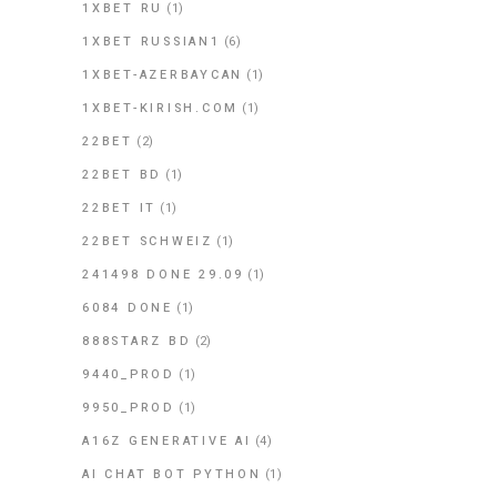
1XBET RU
(1)
1XBET RUSSIAN1
(6)
1XBET-AZERBAYCAN
(1)
1XBET-KIRISH.COM
(1)
22BET
(2)
22BET BD
(1)
22BET IT
(1)
22BET SCHWEIZ
(1)
241498 DONE 29.09
(1)
6084 DONE
(1)
888STARZ BD
(2)
9440_PROD
(1)
9950_PROD
(1)
A16Z GENERATIVE AI
(4)
AI CHAT BOT PYTHON
(1)