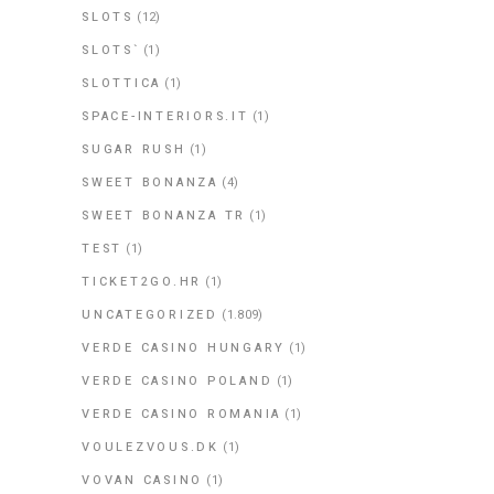
SLOTS
(12)
SLOTS`
(1)
SLOTTICA
(1)
SPACE-INTERIORS.IT
(1)
SUGAR RUSH
(1)
SWEET BONANZA
(4)
SWEET BONANZA TR
(1)
TEST
(1)
TICKET2GO.HR
(1)
UNCATEGORIZED
(1.809)
VERDE CASINO HUNGARY
(1)
VERDE CASINO POLAND
(1)
VERDE CASINO ROMANIA
(1)
VOULEZVOUS.DK
(1)
VOVAN CASINO
(1)