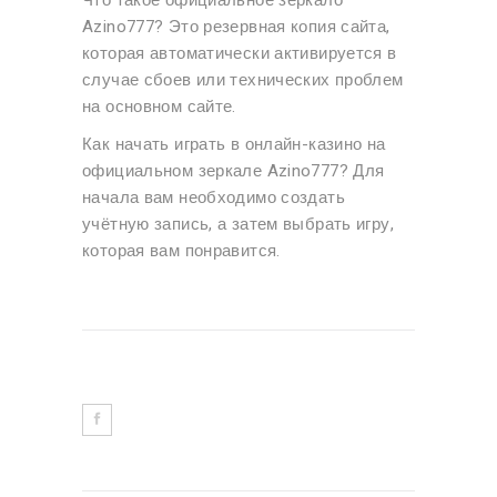
Azino777? Это резервная копия сайта,
которая автоматически активируется в
случае сбоев или технических проблем
на основном сайте.
Как начать играть в онлайн-казино на
официальном зеркале Azino777? Для
начала вам необходимо создать
учётную запись, а затем выбрать игру,
которая вам понравится.