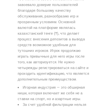
завоевало доверие пользователей
благодаря большому качеству
обслуживания, разнообразию игр и
прозрачным условиям. Основной
валютой на платформе являлась
казахстанский тенге (₸), что делает
процесс внесения депозитов а вывода
средств возможное удобным для
тутошних игроков. Игрок продолжаю
играть привычные для него игры госле
того, как авторизуется. Не нужно
четырежды регистрироваться на сайте и
проходить идентификацию, что является
дополнительным преимуществом.
Игорная индустрия — это обширная
ниши, которая включает же себя не а
ставки на спорт, но и азартные игры.
За счет удобной фильтрации нельзя