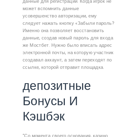
данные для регистрации. Когда игрок не
может вспомнить данные
усовершенство авторизации, ему
следует нажать кнопку «Забыли пароль?
Именно она позволяет восстановить
данные, создав новый пароль для входа
же Мостбет. Нужно было вписать адрес
электронной почты, на которую участник
создавал аккаунт, а затем переходят по
ссылке, которой отправит площадка.
депозитные
Бонусы И
Кэшбэк
“Со момента своего основания, казино