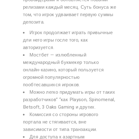
релизами каждый месяц. Суть бонуса же
том, что игрок удваивает первую суммы
депозита.
Игрок продолжает играть привычные
дли него игры госле того, как
авторизуется.
Мостбет — излюбленный
международный букмекер только
онлайн-казино, который пользуется
огромной популярностью
пообтесавшихся игроков.
Можно легко придумать игры от таких
разработчиков” “как Playson, Spinomenal,
Betsoft, 3 Oaks Gaming и других.
Комиссия со стороны игрового
портала не стягивается, вне
зависимости от типа транзакции.
Для доступа к азартным