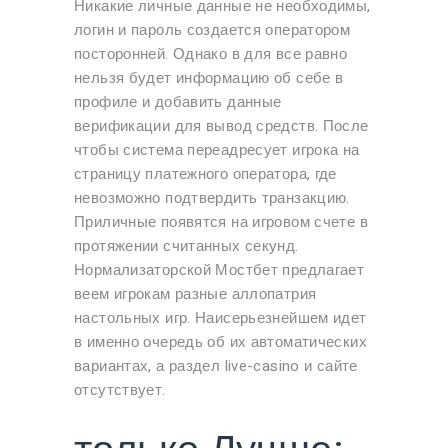
Никакие личные данные не необходимы,
логин и пароль создается оператором
посторонней. Однако в для все равно
нельзя будет информацию об себе в
профиле и добавить данные
верификации для вывод средств. После
чтобы система переадресует игрока на
страницу платежного оператора, где
невозможно подтвердить транзакцию.
Приличные появятся на игровом счете в
протяжении считанных секунд.
Нормализаторской Мостбет предлагает
веем игрокам разные аллопатрия
настольных игр. Наисерьезнейшем идет
в именно очередь об их автоматических
вариантах, а раздел live-casino и сайте
отсутствует.