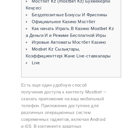
Мостбет Kz (mostbet Kz) Букмекерлік
Кеңсесі
Бездепозитные Бонусы И Фриспины
Официальное Казино Мостбет
Как начать Играть В Казино Mostbet Kz
а Деньги И и Режиме Бесплатной Игры
Игровые Автоматы Мостбет Казино
Mosbet Kz Сызықтары,
Коэффициенттері Және Live-ставкалары
Live
Есть еще один удобную способ
получения доступа к контенту Mostbet —
скачать приложение на ваш мобильный
телефон. Приложение доступное для
различных операционных систем
современных гаджетов, включая Android
и iOS. В континенте азартных