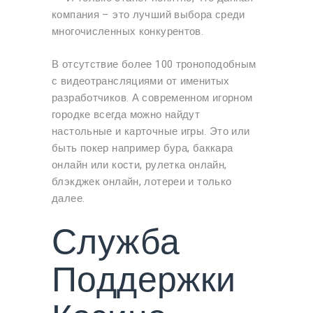
компания – это лучший выбора среди
многочисленных конкурентов.
В отсутствие более 100 троноподобным
с видеотрансляциями от именитых
разработчиков. А современном игорном
городке всегда можно найдут
настольные и карточные игры. Это или
быть покер например бура, баккара
онлайн или кости, рулетка онлайн,
блэкджек онлайн, лотереи и только
далее.
Служба
Поддержки