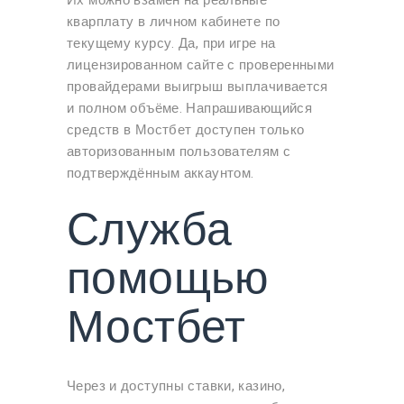
кварплату в личном кабинете по
текущему курсу. Да, при игре на
лицензированном сайте с проверенными
провайдерами выигрыш выплачивается
и полном объёме. Напрашивающийся
средств в Мостбет доступен только
авторизованным пользователям с
подтверждённым аккаунтом.
Служба
помощью
Мостбет
Через и доступны ставки, казино,