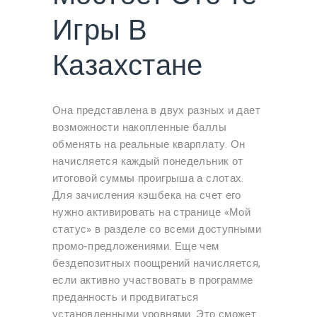
Игры В
Казахстане
Она представлена в двух разных и дает
возможности накопленные баллы
обменять на реальные кварплату. Он
начисляется каждый понедельник от
итоговой суммы проигрыша а слотах.
Для зачисления кэшбека на счет его
нужно активировать на странице «Мой
статус» в разделе со всеми доступными
промо-предложениями. Еще чем
бездепозитных поощрений начисляется,
если активно участвовать в программе
преданность и продвигаться
установленными уровнями. Это сможет