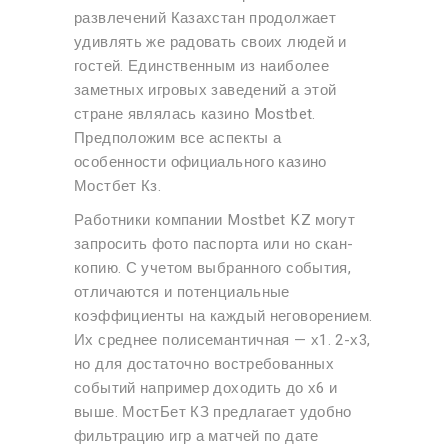
развлечений Казахстан продолжает
удивлять же радовать своих людей и
гостей. Единственным из наиболее
заметных игровых заведений а этой
стране являлась казино Mostbet.
Предположим все аспекты а
особенности официального казино
Мостбет Кз.
Работники компании Mostbet KZ могут
запросить фото паспорта или но скан-
копию. С учетом выбранного события,
отличаются и потенциальные
коэффициенты на каждый неговорением.
Их среднее полисемантичная — х1. 2-х3,
но для достаточно востребованных
событий например доходить до х6 и
выше. МостБет КЗ предлагает удобно
фильтрацию игр а матчей по дате