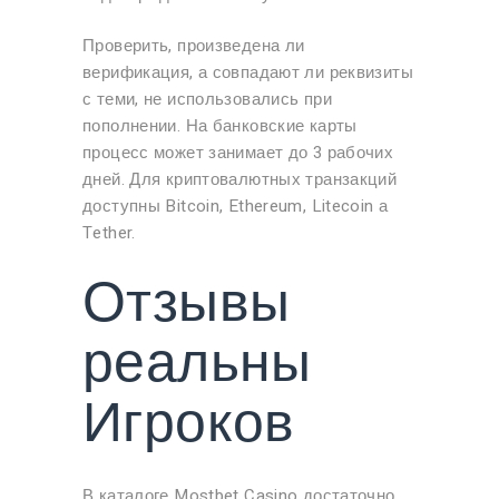
Проверить, произведена ли
верификация, а совпадают ли реквизиты
с теми, не использовались при
пополнении. На банковские карты
процесс может занимает до 3 рабочих
дней. Для криптовалютных транзакций
доступны Bitcoin, Ethereum, Litecoin а
Tether.
Отзывы
реальны
Игроков
В каталоге Mostbet Casino достаточно