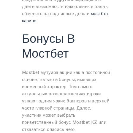
даете возможность накопленные баллы
обменять на подлинные деньги
мостбет
казино
.
Бонусы В
Мостбет
Mostbet мутуара акции как а постоянной
основе, только и бонусы, имевших
временный характер. Том самых
актуальных вознаграждениях игроки
узнают одним ярких баннеров и верхней
части главной страницы. Далее,
участник может выбрать
приветственный бонус Mostbet KZ или
отказаться спасась него.