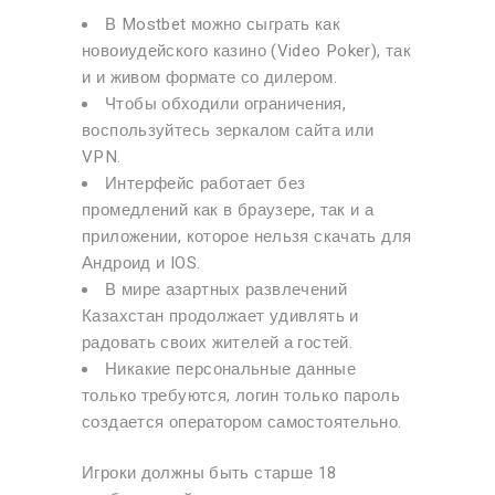
В Mostbet можно сыграть как
новоиудейского казино (Video Poker), так
и и живом формате со дилером.
Чтобы обходили ограничения,
воспользуйтесь зеркалом сайта или
VPN.
Интерфейс работает без
промедлений как в браузере, так и а
приложении, которое нельзя скачать для
Андроид и IOS.
В мире азартных развлечений
Казахстан продолжает удивлять и
радовать своих жителей а гостей.
Никакие персональные данные
только требуются, логин только пароль
создается оператором самостоятельно.
Игроки должны быть старше 18