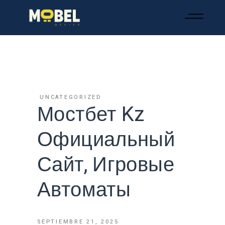
UNCATEGORIZED
Мостбет Kz ️
Официальный
Сайт, Игровые
Автоматы
SEPTIEMBRE 21, 2025