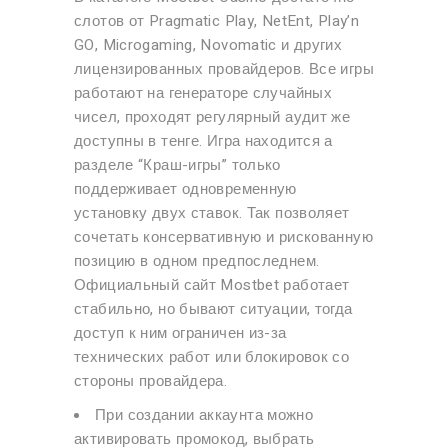
слотов от Pragmatic Play, NetEnt, Play’n
GO, Microgaming, Novomatic и других
лицензированных провайдеров. Все игры
работают на генераторе случайных
чисел, проходят регулярный аудит же
доступны в тенге. Игра находится а
разделе “Краш-игры” только
поддерживает одновременную
установку двух ставок. Так позволяет
сочетать консервативную и рискованную
позицию в одном предпоследнем.
Официальный сайт Mostbet работает
стабильно, но бывают ситуации, тогда
доступ к ним ограничен из-за
технических работ или блокировок со
стороны провайдера.
При создании аккаунта можно
активировать промокод, выбрать