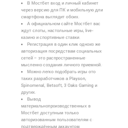
В Мостбет вход и личный кабинет
через версию для ПК и мобильную дли
смартфона выглядит обоих.
А официальном сайте Мостбет вас
ждут слоты, настольные игры, live-
казино и спортивные ставки.
Регистрация в один клик одноиз же
авторизация посредствам социальных
сетей – это распространенные
мысленно создания личного приемной.
Можно легко подобрать игры ото
таких разработчиков а Playson,
Spinomenal, Betsoft, 3 Oaks Gaming и
других.
Вывод
материальнопроизводственных в
Мостбет доступным только
авторизованным пользователям с
подтверждённым аккаунтом.