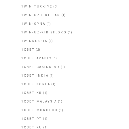
1WIN TURKIYE
(3)
1WIN UZBEKISTAN
(1)
1WIN-OYNA
(1)
1WIN-UZ-KIRISH.ORG
(1)
1WINRUSSIA
(4)
1XBET
(2)
1XBET ARABIC
(1)
1XBET CASINO BD
(1)
1XBET INDIA
(1)
1XBET KOREA
(1)
1XBET KR
(1)
1XBET MALAYSIA
(1)
1XBET MOROCCO
(1)
1XBET PT
(1)
1XBET RU
(1)