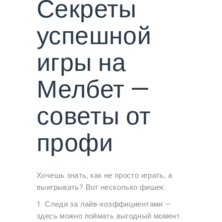
Секреты
успешной
игры на
Мелбет —
советы от
профи
Хочешь знать, как не просто играть, а
выигрывать? Вот несколько фишек:
Следи за лайв-коэффициентами —
здесь можно поймать выгодный момент.