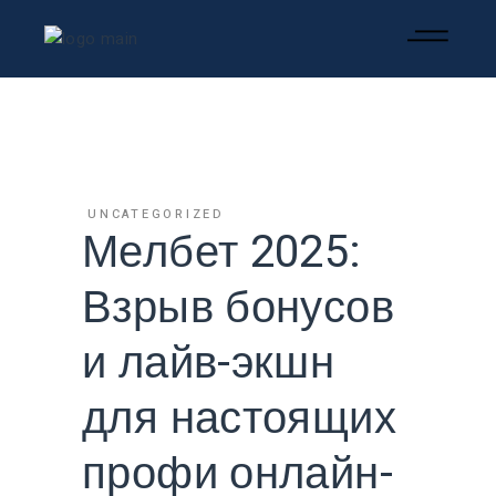
UNCATEGORIZED
Мелбет 2025:
Взрыв бонусов
и лайв-экшн
для настоящих
профи онлайн-