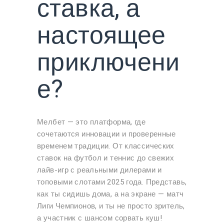
ставка, а
настоящее
приключени
е?
Мелбет — это платформа, где
сочетаются инновации и проверенные
временем традиции. От классических
ставок на футбол и теннис до свежих
лайв-игр с реальными дилерами и
топовыми слотами 2025 года. Представь,
как ты сидишь дома, а на экране — матч
Лиги Чемпионов, и ты не просто зритель,
а участник с шансом сорвать куш!