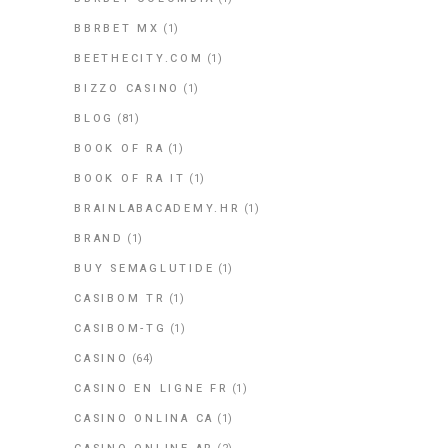
BBRBET MX
(1)
BEETHECITY.COM
(1)
BIZZO CASINO
(1)
BLOG
(81)
BOOK OF RA
(1)
BOOK OF RA IT
(1)
BRAINLABACADEMY.HR
(1)
BRAND
(1)
BUY SEMAGLUTIDE
(1)
CASIBOM TR
(1)
CASIBOM-TG
(1)
CASINO
(64)
CASINO EN LIGNE FR
(1)
CASINO ONLINA CA
(1)