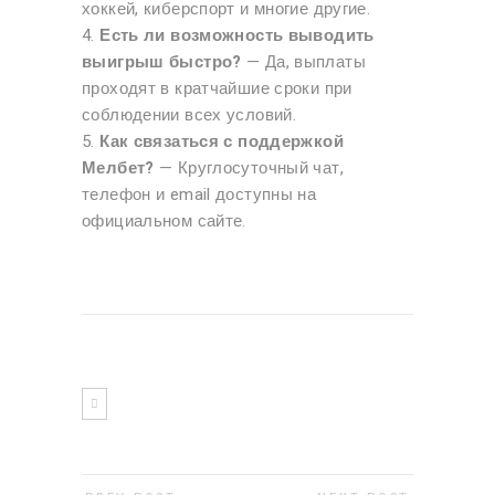
хоккей, киберспорт и многие другие.
Есть ли возможность выводить
выигрыш быстро?
— Да, выплаты
проходят в кратчайшие сроки при
соблюдении всех условий.
Как связаться с поддержкой
Мелбет?
— Круглосуточный чат,
телефон и email доступны на
официальном сайте.