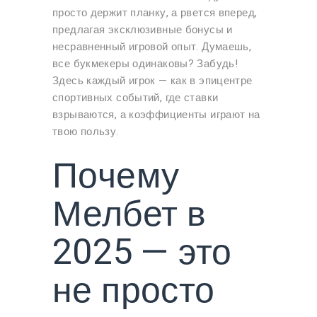
просто держит планку, а рвется вперед,
предлагая эксклюзивные бонусы и
несравненный игровой опыт. Думаешь,
все букмекеры одинаковы? Забудь!
Здесь каждый игрок — как в эпицентре
спортивных событий, где ставки
взрываются, а коэффициенты играют на
твою пользу.
Почему
Мелбет в
2025 — это
не просто