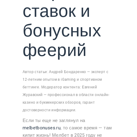
ставок и
бонусных
феерий
Автор статьи: Андрей Бондаренко — эксперт с
12-летним опытом в iGaming и спортивном
беттинге. Модератор контента: Евгений
Журавский — профессионал в области онлайн-
казино и букмекерских обзоров, гарант
достоверности информации.
Если ты еще не заглянул на
melbetbonuses.ru
, то самое время — там
кипит жизнь! Мелбет в 2025 году не