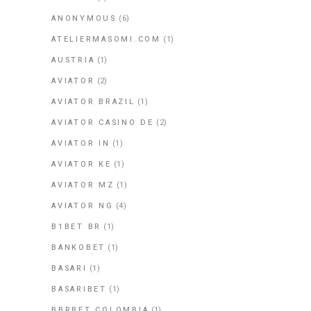
ANONYMOUS
(6)
ATELIERMASOMI.COM
(1)
AUSTRIA
(1)
AVIATOR
(2)
AVIATOR BRAZIL
(1)
AVIATOR CASINO DE
(2)
AVIATOR IN
(1)
AVIATOR KE
(1)
AVIATOR MZ
(1)
AVIATOR NG
(4)
B1BET BR
(1)
BANKOBET
(1)
BASARI
(1)
BASARIBET
(1)
BBRBET COLOMBIA
(1)