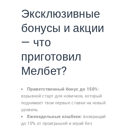
Эксклюзивные
бонусы и акции
— что
приготовил
Мелбет?
Приветственный бонус до 150%:
взрывной старт для новичков, который
поднимает твои первые ставки на новый
уровень.
Еженедельные кэшбэки:
возвращай
до 10% от проигрышей и играй без