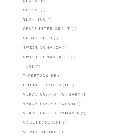
SLOTS
(12)
SLOTS`
(1)
SLOTTICA
(1)
SPACE-INTERIORS.IT
(1)
SUGAR RUSH
(1)
SWEET BONANZA
(4)
SWEET BONANZA TR
(1)
TEST
(1)
TICKET2GO.HR
(1)
UNCATEGORIZED
(1.809)
VERDE CASINO HUNGARY
(1)
VERDE CASINO POLAND
(1)
VERDE CASINO ROMANIA
(1)
VOULEZVOUS.DK
(1)
VOVAN CASINO
(1)