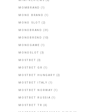
MINI-REVIEWS
(8)
MOMBRAND
(1)
MONO BRAND
(1)
MONO SLOT
(2)
MONOBRAND
(31)
MONOBREND
(10)
MONOGAME
(1)
MONOSLOT
(3)
MOSTBET
(3)
MOSTBET GR
(1)
MOSTBET HUNGARY
(2)
MOSTBET ITALY
(1)
MOSTBET NORWAY
(1)
MOSTBET RUSSIA
(1)
MOSTBET TR
(4)