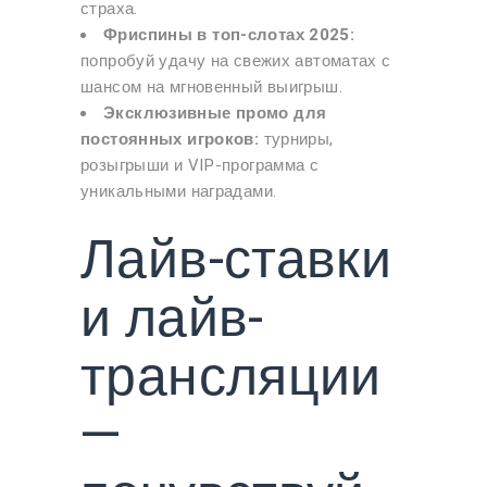
страха.
Фриспины в топ-слотах 2025:
попробуй удачу на свежих автоматах с
шансом на мгновенный выигрыш.
Эксклюзивные промо для
постоянных игроков:
турниры,
розыгрыши и VIP-программа с
уникальными наградами.
Лайв-ставки
и лайв-
трансляции
—