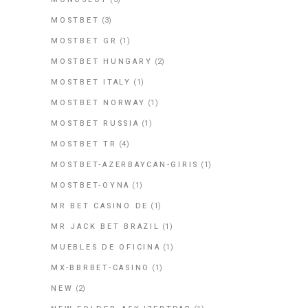
MOSTBET
(3)
MOSTBET GR
(1)
MOSTBET HUNGARY
(2)
MOSTBET ITALY
(1)
MOSTBET NORWAY
(1)
MOSTBET RUSSIA
(1)
MOSTBET TR
(4)
MOSTBET-AZERBAYCAN-GIRIS
(1)
MOSTBET-OYNA
(1)
MR BET CASINO DE
(1)
MR JACK BET BRAZIL
(1)
MUEBLES DE OFICINA
(1)
MX-BBRBET-CASINO
(1)
NEW
(2)