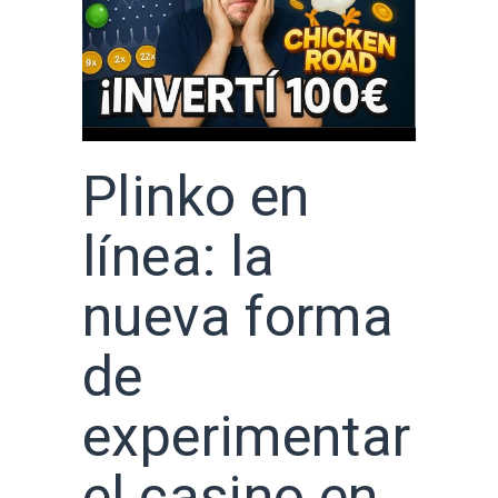
Plinko en
línea: la
nueva forma
de
experimentar