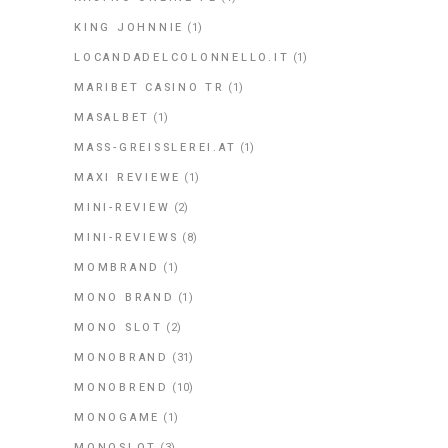
KING JOHNNIE
(1)
LOCANDADELCOLONNELLO.IT
(1)
MARIBET CASINO TR
(1)
MASALBET
(1)
MASS-GREISSLEREI.AT
(1)
MAXI REVIEWE
(1)
MINI-REVIEW
(2)
MINI-REVIEWS
(8)
MOMBRAND
(1)
MONO BRAND
(1)
MONO SLOT
(2)
MONOBRAND
(31)
MONOBREND
(10)
MONOGAME
(1)
MONOSLOT
(3)