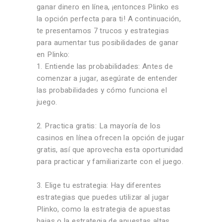
ganar dinero en línea, ¡entonces Plinko es
la opción perfecta para ti! A continuación,
te presentamos 7 trucos y estrategias
para aumentar tus posibilidades de ganar
en Plinko:
1. Entiende las probabilidades: Antes de
comenzar a jugar, asegúrate de entender
las probabilidades y cómo funciona el
juego.
2. Practica gratis: La mayoría de los
casinos en línea ofrecen la opción de jugar
gratis, así que aprovecha esta oportunidad
para practicar y familiarizarte con el juego.
3. Elige tu estrategia: Hay diferentes
estrategias que puedes utilizar al jugar
Plinko, como la estrategia de apuestas
bajas o la estrategia de apuestas altas.