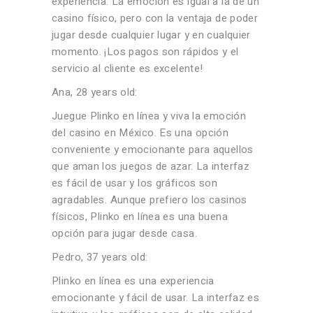
experiencia. La emoción es igual a la de un
casino físico, pero con la ventaja de poder
jugar desde cualquier lugar y en cualquier
momento. ¡Los pagos son rápidos y el
servicio al cliente es excelente!
Ana, 28 years old:
Juegue Plinko en línea y viva la emoción
del casino en México. Es una opción
conveniente y emocionante para aquellos
que aman los juegos de azar. La interfaz
es fácil de usar y los gráficos son
agradables. Aunque prefiero los casinos
físicos, Plinko en línea es una buena
opción para jugar desde casa.
Pedro, 37 years old:
Plinko en línea es una experiencia
emocionante y fácil de usar. La interfaz es