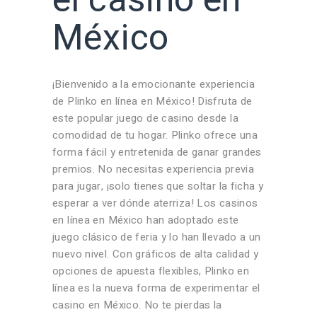
el casino en
México
¡Bienvenido a la emocionante experiencia
de Plinko en línea en México! Disfruta de
este popular juego de casino desde la
comodidad de tu hogar. Plinko ofrece una
forma fácil y entretenida de ganar grandes
premios. No necesitas experiencia previa
para jugar, ¡solo tienes que soltar la ficha y
esperar a ver dónde aterriza! Los casinos
en línea en México han adoptado este
juego clásico de feria y lo han llevado a un
nuevo nivel. Con gráficos de alta calidad y
opciones de apuesta flexibles, Plinko en
línea es la nueva forma de experimentar el
casino en México. No te pierdas la