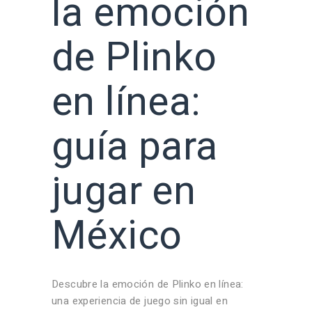
la emoción
de Plinko
en línea:
guía para
jugar en
México
Descubre la emoción de Plinko en línea:
una experiencia de juego sin igual en