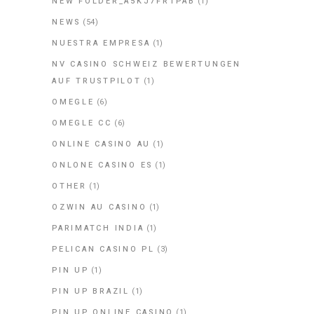
NEW FOLDER_A5KJ7FRTPAB
(1)
NEWS
(54)
NUESTRA EMPRESA
(1)
NV CASINO SCHWEIZ BEWERTUNGEN
AUF TRUSTPILOT
(1)
OMEGLE
(6)
OMEGLE CC
(6)
ONLINE CASINO AU
(1)
ONLONE CASINO ES
(1)
OTHER
(1)
OZWIN AU CASINO
(1)
PARIMATCH INDIA
(1)
PELICAN CASINO PL
(3)
PIN UP
(1)
PIN UP BRAZIL
(1)
PIN UP ONLINE CASINO
(1)