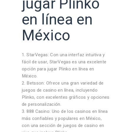
jugar Plinko
en línea en
México
1. StarVegas: Con una interfaz intuitiva y
fácil de usar, StarVegas es una excelente
opción para jugar Plinko en línea en
México.
2. Betsson: Ofrece una gran variedad de
juegos de casino en línea, incluyendo
Plinko, con excelentes gráficos y opciones
de personalización.
3. 888 Casino: Uno de los casinos en línea
más confiables y populares en México,
con una sección de juegos de casino en