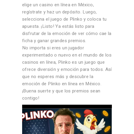
elige un casino en línea en México,
regístrate y haz un depósito. Luego,
selecciona el juego de Plinko y coloca tu
apuesta. ¡Listo! Ya estás listo para
disfrutar de la emoción de ver cómo cae la
ficha y ganar grandes premios.
No importa si eres un jugador
experimentado o nuevo en el mundo de los
casinos en línea, Plinko es un juego que
ofrece diversión y emoción para todos. Así
que no esperes más y descubre la
emoción de Plinko en línea en México.
¡Buena suerte y que los premios sean
contigo!