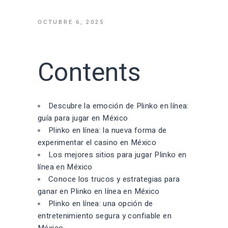
OCTUBRE 6, 2025
Contents
Descubre la emoción de Plinko en línea:
guía para jugar en México
Plinko en línea: la nueva forma de
experimentar el casino en México
Los mejores sitios para jugar Plinko en
línea en México
Conoce los trucos y estrategias para
ganar en Plinko en línea en México
Plinko en línea: una opción de
entretenimiento segura y confiable en