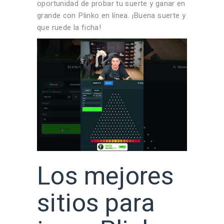
oportunidad de probar tu suerte y ganar en
grande con Plinko en línea. ¡Buena suerte y
que ruede la ficha!
Los mejores
sitios para