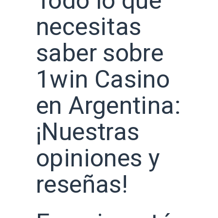
Todo lo que
necesitas
saber sobre
1win Casino
en Argentina:
¡Nuestras
opiniones y
reseñas!