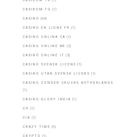
CASIBOM TR
(1)
CASIBOM-TG
(1)
CASINO
(64)
CASINO EN LIGNE FR
(1)
CASINO ONLINA CA
(1)
CASINO ONLINE AR
(2)
CASINÒ ONLINE IT
(3)
CASINO SVENSK LICENS
(1)
CASINO UTAN SVENSK LICENS
(1)
CASINO ZONDER CRUCKS NETHERLANDS
(1)
CASINO-GLORY INDIA
(1)
CH
(1)
CIB
(1)
CRAZY TIME
(5)
CRYPTO
(1)