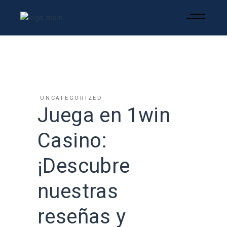
UNCATEGORIZED
Juega en 1win
Casino:
¡Descubre
nuestras
reseñas y