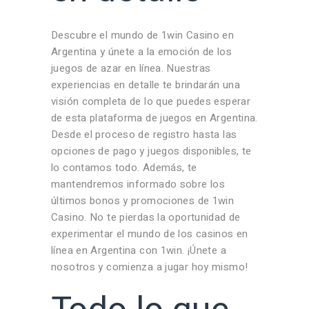
Descubre el mundo de 1win Casino en
Argentina y únete a la emoción de los
juegos de azar en línea. Nuestras
experiencias en detalle te brindarán una
visión completa de lo que puedes esperar
de esta plataforma de juegos en Argentina.
Desde el proceso de registro hasta las
opciones de pago y juegos disponibles, te
lo contamos todo. Además, te
mantendremos informado sobre los
últimos bonos y promociones de 1win
Casino. No te pierdas la oportunidad de
experimentar el mundo de los casinos en
línea en Argentina con 1win. ¡Únete a
nosotros y comienza a jugar hoy mismo!