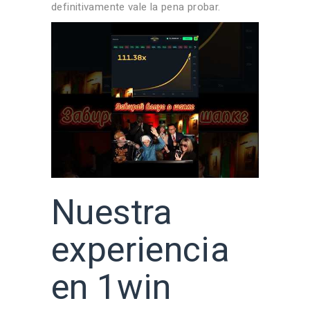
definitivamente vale la pena probar.
Nuestra
experiencia
en 1win