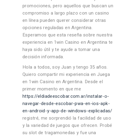
promociones, pero aquellos que buscan un
compromiso a largo plazo con un casino
en línea pueden querer considerar otras
opciones reguladas en Argentina.
Esperamos que esta reseña sobre nuestra
experiencia en 1win Casino en Argentina te
haya sido útil y te ayude a tomar una
decisión informada.
Hola a todos, soy Juan y tengo 35 años.
Quiero compartir mi experiencia en Juega
en 1win Casino en Argentina. Desde el
primer momento en que me
https://eldiadeescobar.com.ar/instalar-o-
navegar-desde-escobar-pwa-en-ios-apk-
en-android-y-app-de-windows-explicadas/
registré, me sorprendió la facilidad de uso
y la variedad de juegos que ofrecen. Probé
su slot de tragamonedas y fue una