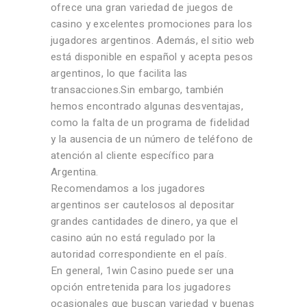
ofrece una gran variedad de juegos de
casino y excelentes promociones para los
jugadores argentinos. Además, el sitio web
está disponible en español y acepta pesos
argentinos, lo que facilita las
transacciones.Sin embargo, también
hemos encontrado algunas desventajas,
como la falta de un programa de fidelidad
y la ausencia de un número de teléfono de
atención al cliente específico para
Argentina.
Recomendamos a los jugadores
argentinos ser cautelosos al depositar
grandes cantidades de dinero, ya que el
casino aún no está regulado por la
autoridad correspondiente en el país.
En general, 1win Casino puede ser una
opción entretenida para los jugadores
ocasionales que buscan variedad y buenas