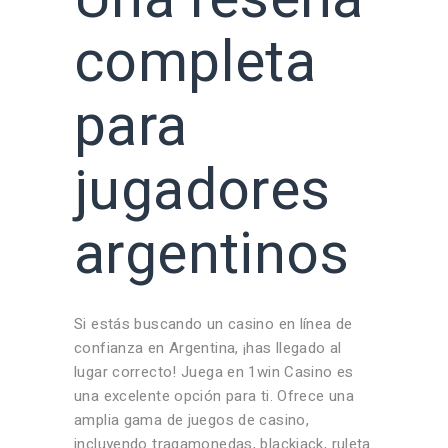
completa
para
jugadores
argentinos
Si estás buscando un casino en línea de
confianza en Argentina, ¡has llegado al
lugar correcto! Juega en 1win Casino es
una excelente opción para ti. Ofrece una
amplia gama de juegos de casino,
incluyendo tragamonedas, blackjack, ruleta