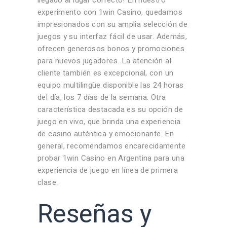
llegado al lugar correcto! En nuestro
experimento con 1win Casino, quedamos
impresionados con su amplia selección de
juegos y su interfaz fácil de usar. Además,
ofrecen generosos bonos y promociones
para nuevos jugadores. La atención al
cliente también es excepcional, con un
equipo multilingüe disponible las 24 horas
del día, los 7 días de la semana. Otra
característica destacada es su opción de
juego en vivo, que brinda una experiencia
de casino auténtica y emocionante. En
general, recomendamos encarecidamente
probar 1win Casino en Argentina para una
experiencia de juego en línea de primera
clase.
Reseñas y