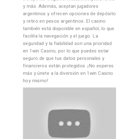
y más. Además, aceptan jugadores
argentinos y ofrecen opciones de depósito
y retiro en pesos argentinos. El casino
también está disponible en español, lo que
facilita la navegación y el juego. La
seguridad y la fiabilidad son una prioridad
en 1win Casino, por lo que puedes estar
seguro de que tus datos personales y
financieros están protegidos. ¡No esperes
más y únete a la diversión en 1win Casino
hoy mismo!