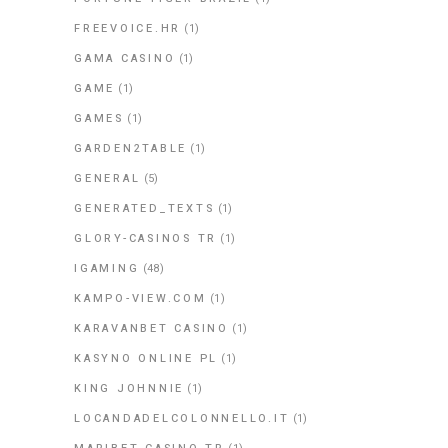
FREEVOICE.HR
(1)
GAMA CASINO
(1)
GAME
(1)
GAMES
(1)
GARDEN2TABLE
(1)
GENERAL
(5)
GENERATED_TEXTS
(1)
GLORY-CASINOS TR
(1)
IGAMING
(48)
KAMPO-VIEW.COM
(1)
KARAVANBET CASINO
(1)
KASYNO ONLINE PL
(1)
KING JOHNNIE
(1)
LOCANDADELCOLONNELLO.IT
(1)