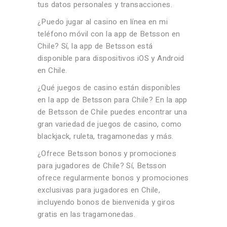
tus datos personales y transacciones.
¿Puedo jugar al casino en línea en mi
teléfono móvil con la app de Betsson en
Chile? Sí, la app de Betsson está
disponible para dispositivos iOS y Android
en Chile.
¿Qué juegos de casino están disponibles
en la app de Betsson para Chile? En la app
de Betsson de Chile puedes encontrar una
gran variedad de juegos de casino, como
blackjack, ruleta, tragamonedas y más.
¿Ofrece Betsson bonos y promociones
para jugadores de Chile? Sí, Betsson
ofrece regularmente bonos y promociones
exclusivas para jugadores en Chile,
incluyendo bonos de bienvenida y giros
gratis en las tragamonedas.