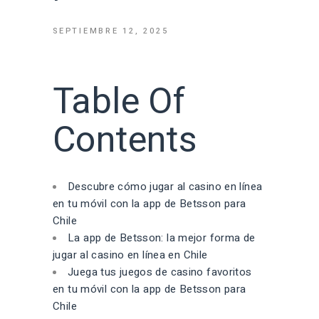
SEPTIEMBRE 12, 2025
Table Of
Contents
Descubre cómo jugar al casino en línea
en tu móvil con la app de Betsson para
Chile
La app de Betsson: la mejor forma de
jugar al casino en línea en Chile
Juega tus juegos de casino favoritos
en tu móvil con la app de Betsson para
Chile