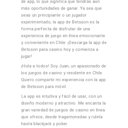
de app, lo que significa que tendrás aún
más oportunidades de ganar. Ya sea que
seas un principiante o un jugador
experimentado, la app de Betsson es la
forma perfecta de disfrutar de una
experiencia de juego en línea emocionante
y conveniente en Chile. ¡Descarga la app de
Betsson para casino hoy y comienza a
jugar!
¡Hola a todos! Soy Juan, un apasionado de
los juegos de casino y residente en Chile.
Quiero compartir mi experiencia con la app
de Betsson para móvil.
La app es intuitiva y fácil de usar, con un
diseño moderno y atractivo. Me encanta la
gran variedad de juegos de casino en línea
que ofrece, desde tragamonedas y ruleta
hasta blackjack y poker.