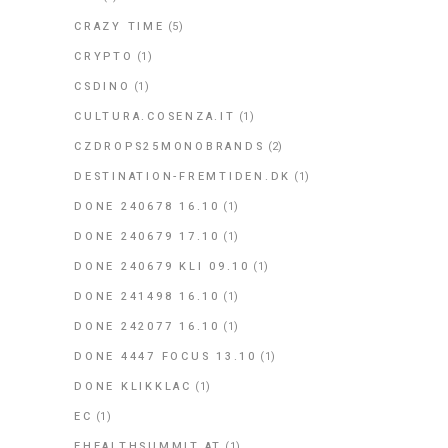
CRAZY TIME
(5)
CRYPTO
(1)
CSDINO
(1)
CULTURA.COSENZA.IT
(1)
CZDROPS25MONOBRANDS
(2)
DESTINATION-FREMTIDEN.DK
(1)
DONE 240678 16.10
(1)
DONE 240679 17.10
(1)
DONE 240679 KLI 09.10
(1)
DONE 241498 16.10
(1)
DONE 242077 16.10
(1)
DONE 4447 FOCUS 13.10
(1)
DONE KLIKKLAC
(1)
EC
(1)
EHEALTHSUMMIT.AT
(1)