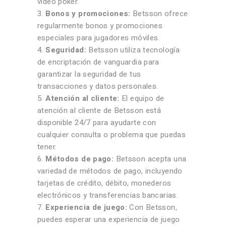
video poker.
3.
Bonos y promociones:
Betsson ofrece
regularmente bonos y promociones
especiales para jugadores móviles.
4.
Seguridad:
Betsson utiliza tecnología
de encriptación de vanguardia para
garantizar la seguridad de tus
transacciones y datos personales.
5.
Atención al cliente:
El equipo de
atención al cliente de Betsson está
disponible 24/7 para ayudarte con
cualquier consulta o problema que puedas
tener.
6.
Métodos de pago:
Betsson acepta una
variedad de métodos de pago, incluyendo
tarjetas de crédito, débito, monederos
electrónicos y transferencias bancarias.
7.
Experiencia de juego:
Con Betsson,
puedes esperar una experiencia de juego