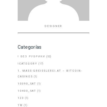
DESIGNER
Categorías
! БЕЗ РУБРИКИ
(52)
!CATEGORY
(17)
1. MASS-GREISSLEREI.AT – BITCOIN-
CASINOS
(1)
10390_SAT
(1)
10400_SAT
(1)
123
(1)
1W
(1)