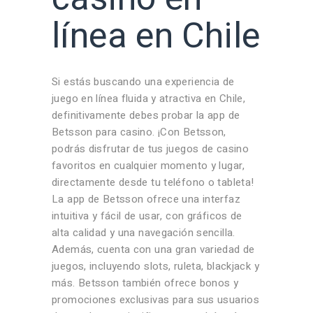
línea en Chile
Si estás buscando una experiencia de
juego en línea fluida y atractiva en Chile,
definitivamente debes probar la app de
Betsson para casino. ¡Con Betsson,
podrás disfrutar de tus juegos de casino
favoritos en cualquier momento y lugar,
directamente desde tu teléfono o tableta!
La app de Betsson ofrece una interfaz
intuitiva y fácil de usar, con gráficos de
alta calidad y una navegación sencilla.
Además, cuenta con una gran variedad de
juegos, incluyendo slots, ruleta, blackjack y
más. Betsson también ofrece bonos y
promociones exclusivas para sus usuarios