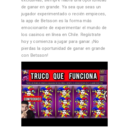
exclusivas, siempre habrá una oportunidad
de ganar en grande. Ya sea que seas un
jugador experimentado o recién empieces,
la app de Betsson es la forma más
emocionante de experimentar el mundo de
los casinos en línea en Chile. Regístrate
hoy y comienza a jugar para ganar. ¡No
pierdas la oportunidad de ganar en grande
con Betsson!