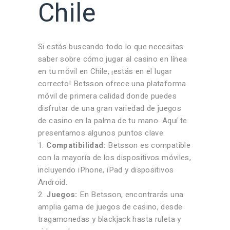
Chile
Si estás buscando todo lo que necesitas
saber sobre cómo jugar al casino en línea
en tu móvil en Chile, ¡estás en el lugar
correcto! Betsson ofrece una plataforma
móvil de primera calidad donde puedes
disfrutar de una gran variedad de juegos
de casino en la palma de tu mano. Aquí te
presentamos algunos puntos clave:
1.
Compatibilidad:
Betsson es compatible
con la mayoría de los dispositivos móviles,
incluyendo iPhone, iPad y dispositivos
Android.
2.
Juegos:
En Betsson, encontrarás una
amplia gama de juegos de casino, desde
tragamonedas y blackjack hasta ruleta y