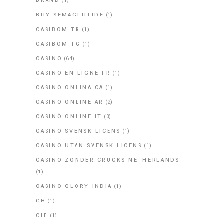
BRAND
(1)
BUY SEMAGLUTIDE
(1)
CASIBOM TR
(1)
CASIBOM-TG
(1)
CASINO
(64)
CASINO EN LIGNE FR
(1)
CASINO ONLINA CA
(1)
CASINO ONLINE AR
(2)
CASINÒ ONLINE IT
(3)
CASINO SVENSK LICENS
(1)
CASINO UTAN SVENSK LICENS
(1)
CASINO ZONDER CRUCKS NETHERLANDS
(1)
CASINO-GLORY INDIA
(1)
CH
(1)
CIB
(1)