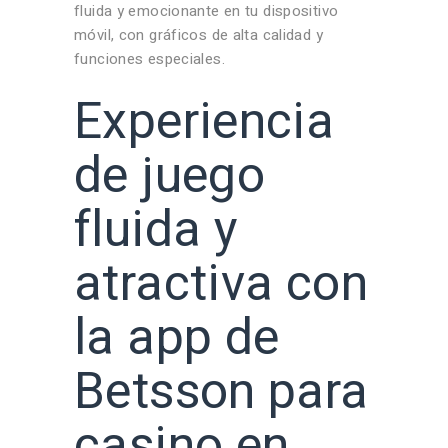
fluida y emocionante en tu dispositivo
móvil, con gráficos de alta calidad y
funciones especiales.
Experiencia
de juego
fluida y
atractiva con
la app de
Betsson para
casino en