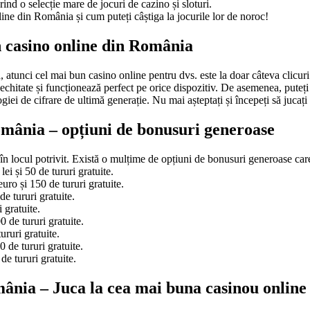
rind o selecție mare de jocuri de cazino și sloturi.
line din România și cum puteți câștiga la jocurile lor de noroc!
un casino online din România
atunci cel mai bun casino online pentru dvs. este la doar câteva clicuri 
ru echitate și funcționează perfect pe orice dispozitiv. De asemenea, pute
nologiei de cifrare de ultimă generație. Nu mai așteptați și începeți să ju
omânia – opțiuni de bonusuri generoase
n locul potrivit. Există o mulțime de opțiuni de bonusuri generoase care
i și 50 de tururi gratuite.
ro și 150 de tururi gratuite.
e tururi gratuite.
 gratuite.
de tururi gratuite.
ruri gratuite.
de tururi gratuite.
e tururi gratuite.
omânia – Juca la cea mai buna casinou onlin