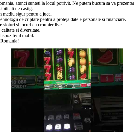
 Romania, atunci sunteti la locul potrivit. Ne putem bucura sa va preze
bilitati de castig.
un mediu sigur pentru a juca.
ehnologii de criptare pentru a proteja datele personale si financiare.
 sloturi si jocuri cu croupier live.
alitate si diversitate.
dispozitivul mobil.
in Romania!