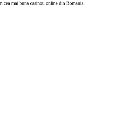
ntam cea mai buna casinou online din Romania.