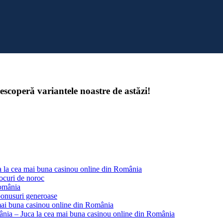
scoperă variantele noastre de astăzi!
a la cea mai buna casinou online din România
jocuri de noroc
România
bonusuri generoase
 mai buna casinou online din România
mânia – Juca la cea mai buna casinou online din România