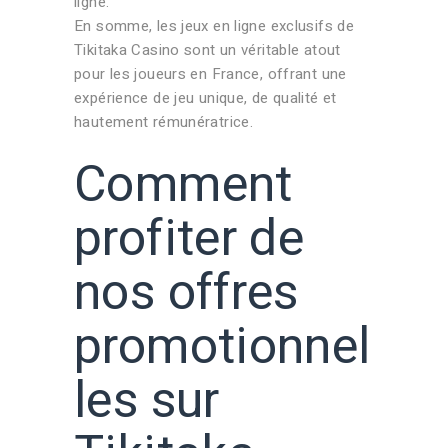
ligne.
En somme, les jeux en ligne exclusifs de
Tikitaka Casino sont un véritable atout
pour les joueurs en France, offrant une
expérience de jeu unique, de qualité et
hautement rémunératrice.
Comment
profiter de
nos offres
promotionnel
les sur