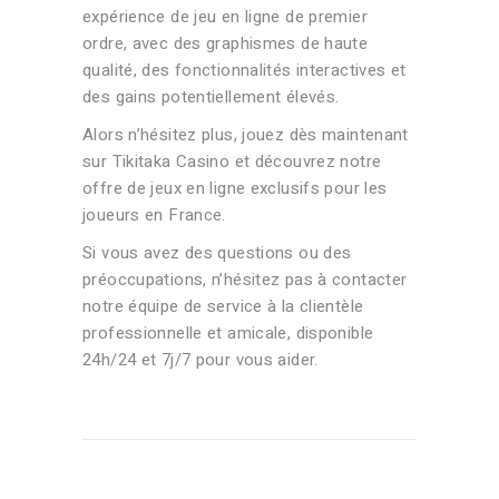
expérience de jeu en ligne de premier
ordre, avec des graphismes de haute
qualité, des fonctionnalités interactives et
des gains potentiellement élevés.
Alors n’hésitez plus, jouez dès maintenant
sur Tikitaka Casino et découvrez notre
offre de jeux en ligne exclusifs pour les
joueurs en France.
Si vous avez des questions ou des
préoccupations, n’hésitez pas à contacter
notre équipe de service à la clientèle
professionnelle et amicale, disponible
24h/24 et 7j/7 pour vous aider.