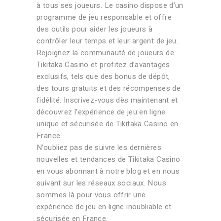
à tous ses joueurs. Le casino dispose d’un
programme de jeu responsable et offre
des outils pour aider les joueurs à
contrôler leur temps et leur argent de jeu.
Rejoignez la communauté de joueurs de
Tikitaka Casino et profitez d’avantages
exclusifs, tels que des bonus de dépôt,
des tours gratuits et des récompenses de
fidélité. Inscrivez-vous dès maintenant et
découvrez l’expérience de jeu en ligne
unique et sécurisée de Tikitaka Casino en
France.
N’oubliez pas de suivre les dernières
nouvelles et tendances de Tikitaka Casino
en vous abonnant à notre blog et en nous
suivant sur les réseaux sociaux. Nous
sommes là pour vous offrir une
expérience de jeu en ligne inoubliable et
sécurisée en France.