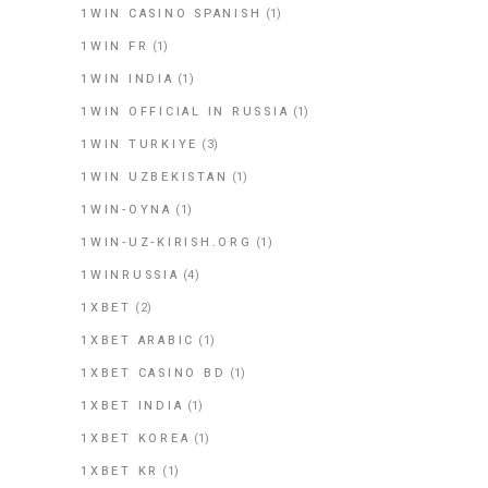
1WIN CASINO SPANISH
(1)
1WIN FR
(1)
1WIN INDIA
(1)
1WIN OFFICIAL IN RUSSIA
(1)
1WIN TURKIYE
(3)
1WIN UZBEKISTAN
(1)
1WIN-OYNA
(1)
1WIN-UZ-KIRISH.ORG
(1)
1WINRUSSIA
(4)
1XBET
(2)
1XBET ARABIC
(1)
1XBET CASINO BD
(1)
1XBET INDIA
(1)
1XBET KOREA
(1)
1XBET KR
(1)