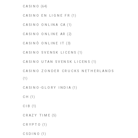
CASINO
(64)
CASINO EN LIGNE FR
(1)
CASINO ONLINA CA
(1)
CASINO ONLINE AR
(2)
CASINÒ ONLINE IT
(3)
CASINO SVENSK LICENS
(1)
CASINO UTAN SVENSK LICENS
(1)
CASINO ZONDER CRUCKS NETHERLANDS
(1)
CASINO-GLORY INDIA
(1)
CH
(1)
CIB
(1)
CRAZY TIME
(5)
CRYPTO
(1)
CSDINO
(1)