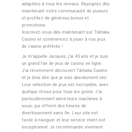
adaptées à tous les niveaux. Rejoignez dès
maintenant notre communauté de joueurs
et profitez de généreux bonus et
promotions.
Inscrivez-vous dès maintenant sur Tikitaka
Casino et commencez à jouer à vos jeux
de casino préférés !
Je m’appelle Jacques, j’ai 45 ans et je suis
un grand fan de jeux de casino en ligne.
J’ai récemment découvert Tikitaka Casino
et je dois dire que je suis absolument ravi.
Leur sélection de jeux est incroyable, avec
quelque chose pour tous les goûts. J’ai
particulièrement aimé leurs machines à
sous, qui offrent des heures de
divertissement sans fin. Leur site est
facile à naviguer et leur service client est
exceptionnel. Je recommande vivement