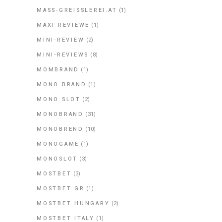
MASS-GREISSLEREI.AT
(1)
MAXI REVIEWE
(1)
MINI-REVIEW
(2)
MINI-REVIEWS
(8)
MOMBRAND
(1)
MONO BRAND
(1)
MONO SLOT
(2)
MONOBRAND
(31)
MONOBREND
(10)
MONOGAME
(1)
MONOSLOT
(3)
MOSTBET
(3)
MOSTBET GR
(1)
MOSTBET HUNGARY
(2)
MOSTBET ITALY
(1)