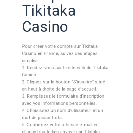
Tikitaka
Casino
Pour créer votre compte sur Tikitaka
Casino en France, suivez ces étapes
simples :
1. Rendez-vous sur le site web de Tikitaka
Casino.
2. Cliquez sur le bouton “S’inscrire” situé
en haut à droite de la page d’accueil.
3. Remplissez le formulaire d’inscription
avec vos informations personnelles.
4. Choisissez un nom d’utilisateur et un
mot de passe forts.
5. Confirmez votre adresse e-mail en
cliquant sur le lien envoyé par Tikitaka