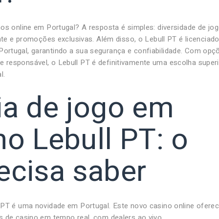
nos online em Portugal? A resposta é simples: diversidade de jog
ente e promoções exclusivas. Além disso, o Lebull PT é licenciado
ortugal, garantindo a sua segurança e confiabilidade. Com opç
 responsável, o Lebull PT é definitivamente uma escolha superi
l.
ia de jogo em
no Lebull PT: o
ecisa saber
l PT é uma novidade em Portugal. Este novo casino online ofere
s de casino em tempo real, com dealers ao vivo.