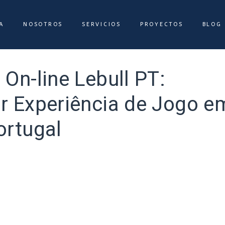
A
NOSOTROS
SERVICIOS
PROYECTOS
BLOG
On-line Lebull PT:
r Experiência de Jogo e
ortugal