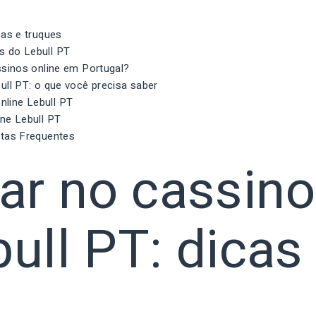
cas e truques
s do Lebull PT
ssinos online em Portugal?
ull PT: o que você precisa saber
line Lebull PT
ne Lebull PT
ntas Frequentes
ar no cassino
bull PT: dicas