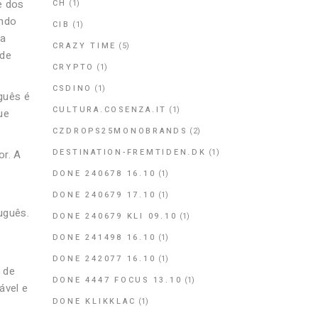
e dos
CH
(1)
endo
CIB
(1)
na
CRAZY TIME
(5)
 de
CRYPTO
(1)
CSDINO
(1)
guês é
CULTURA.COSENZA.IT
(1)
ue
CZDROPS25MONOBRANDS
(2)
DESTINATION-FREMTIDEN.DK
(1)
or. A
DONE 240678 16.10
(1)
DONE 240679 17.10
(1)
uguês.
DONE 240679 KLI 09.10
(1)
DONE 241498 16.10
(1)
DONE 242077 16.10
(1)
 de
DONE 4447 FOCUS 13.10
(1)
ável e
DONE KLIKKLAC
(1)