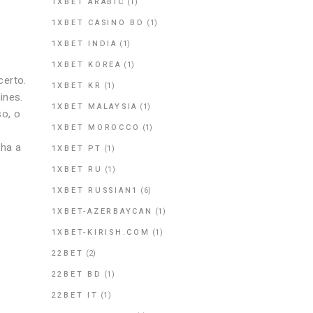
1XBET ARABIC
(1)
1XBET CASINO BD
(1)
1XBET INDIA
(1)
1XBET KOREA
(1)
certo.
1XBET KR
(1)
ines.
1XBET MALAYSIA
(1)
so, o
1XBET MOROCCO
(1)
nha a
1XBET PT
(1)
1XBET RU
(1)
1XBET RUSSIAN1
(6)
1XBET-AZERBAYCAN
(1)
1XBET-KIRISH.COM
(1)
22BET
(2)
22BET BD
(1)
22BET IT
(1)