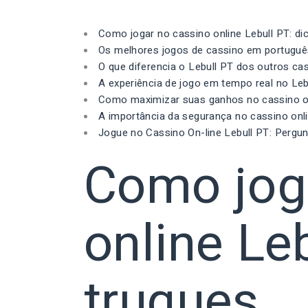
Como jogar no cassino online Lebull PT: di
Os melhores jogos de cassino em portuguê
O que diferencia o Lebull PT dos outros ca
A experiência de jogo em tempo real no Leb
Como maximizar suas ganhos no cassino on
A importância da segurança no cassino onli
Jogue no Cassino On-line Lebull PT: Pergu
Como jog
online Le
truques