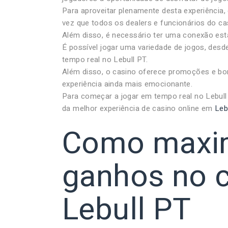
Para aproveitar plenamente desta experiência
vez que todos os dealers e funcionários do cas
Além disso, é necessário ter uma conexão estáv
É possível jogar uma variedade de jogos, desde
tempo real no Lebull PT.
Além disso, o casino oferece promoções e bon
experiência ainda mais emocionante.
Para começar a jogar em tempo real no Lebull
da melhor experiência de casino online em
Leb
Como maxim
ganhos no c
Lebull PT