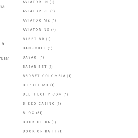
AVIATOR IN
(1)
uma
AVIATOR KE
(1)
AVIATOR MZ
(1)
AVIATOR NG
(4)
B1BET BR
(1)
 a
BANKOBET
(1)
BASARI
(1)
rutar
BASARIBET
(1)
BBRBET COLOMBIA
(1)
BBRBET MX
(1)
BEETHECITY.COM
(1)
BIZZO CASINO
(1)
BLOG
(81)
BOOK OF RA
(1)
BOOK OF RA IT
(1)