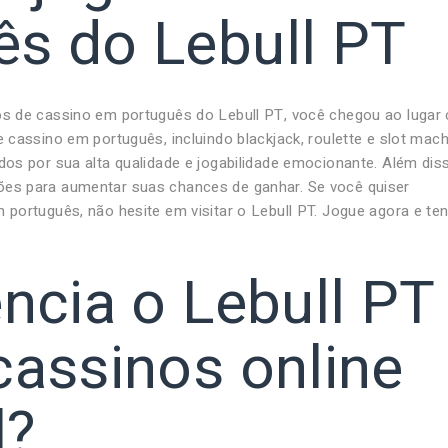
s do Lebull PT
s de cassino em português do Lebull PT, você chegou ao lugar 
cassino em português, incluindo blackjack, roulette e slot mach
os por sua alta qualidade e jogabilidade emocionante. Além dis
es para aumentar suas chances de ganhar. Se você quiser
português, não hesite em visitar o Lebull PT. Jogue agora e te
ncia o Lebull PT
cassinos online
l?