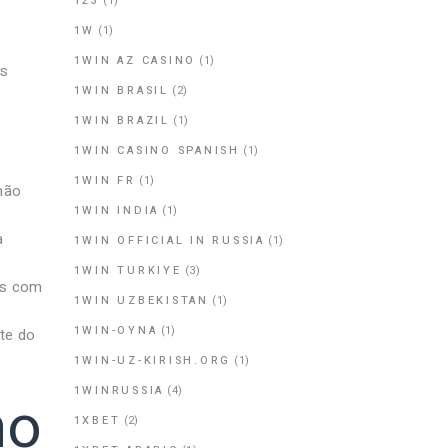
123
(1)
1W
(1)
1WIN AZ CASINO
(1)
as
1WIN BRASIL
(2)
1WIN BRAZIL
(1)
1WIN CASINO SPANISH
(1)
1WIN FR
(1)
não
1WIN INDIA
(1)
a
1WIN OFFICIAL IN RUSSIA
(1)
1WIN TURKIYE
(3)
os com
1WIN UZBEKISTAN
(1)
1WIN-OYNA
(1)
ute do
1WIN-UZ-KIRISH.ORG
(1)
1WINRUSSIA
(4)
no
1XBET
(2)