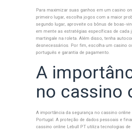
Para maximizar suas ganhos em um casino onli
primeiro lugar, escolha jogos com a maior pro
segundo lugar, aproveite os bônus de boas-vin
em mente as estratégias específicas de cada j
martingale na roleta. Além disso, tenha autoco
desnecessários. Por fim, escolha um casino on
português e garantia de pagamento.
A importânc
no cassino 
A importância da segurança no cassino online
Portugal. A proteção de dados pessoais e fina
cassino online Lebull PT utiliza tecnologias d