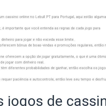
um cassino online no Lebull PT para Portugal, aqui estão algum
r, é importante que você entenda as regras de cada jogo para
 dinheiro para jogar e não exceda esse limite.
e oferecem bônus de boas-vindas e promoções regulares, então 
line oferecem a opção de jogar gratuitamente, o que é uma ótim
de jogar com dinheiro real.
s têm diferentes probabilidades de ganhar, então escolha os jog
e requer paciência e autocontrole, então leve seu tempo e desfr
 jogos de cassi