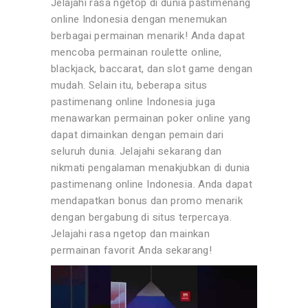
Jelajahi rasa ngetop di dunia pastimenang
online Indonesia dengan menemukan
berbagai permainan menarik! Anda dapat
mencoba permainan roulette online,
blackjack, baccarat, dan slot game dengan
mudah. Selain itu, beberapa situs
pastimenang online Indonesia juga
menawarkan permainan poker online yang
dapat dimainkan dengan pemain dari
seluruh dunia. Jelajahi sekarang dan
nikmati pengalaman menakjubkan di dunia
pastimenang online Indonesia. Anda dapat
mendapatkan bonus dan promo menarik
dengan bergabung di situs terpercaya.
Jelajahi rasa ngetop dan mainkan
permainan favorit Anda sekarang!