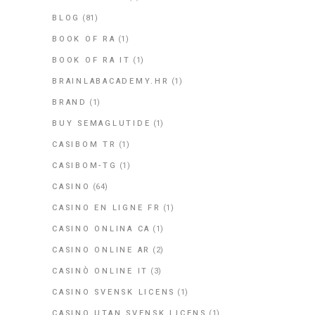
BLOG
(81)
BOOK OF RA
(1)
BOOK OF RA IT
(1)
BRAINLABACADEMY.HR
(1)
BRAND
(1)
BUY SEMAGLUTIDE
(1)
CASIBOM TR
(1)
CASIBOM-TG
(1)
CASINO
(64)
CASINO EN LIGNE FR
(1)
CASINO ONLINA CA
(1)
CASINO ONLINE AR
(2)
CASINÒ ONLINE IT
(3)
CASINO SVENSK LICENS
(1)
CASINO UTAN SVENSK LICENS
(1)