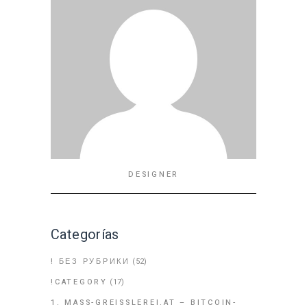
DESIGNER
Categorías
! БЕЗ РУБРИКИ
(52)
!CATEGORY
(17)
1. MASS-GREISSLEREI.AT – BITCOIN-