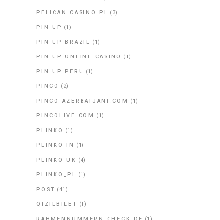
PELICAN CASINO PL
(3)
PIN UP
(1)
PIN UP BRAZIL
(1)
PIN UP ONLINE CASINO
(1)
PIN UP PERU
(1)
PINCO
(2)
PINCO-AZERBAIJANI.COM
(1)
PINCOLIVE.COM
(1)
PLINKO
(1)
PLINKO IN
(1)
PLINKO UK
(4)
PLINKO_PL
(1)
POST
(41)
QIZILBILET
(1)
RAHMENNUMMERN-CHECK.DE
(1)