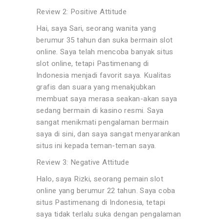
Review 2: Positive Attitude
Hai, saya Sari, seorang wanita yang
berumur 35 tahun dan suka bermain slot
online. Saya telah mencoba banyak situs
slot online, tetapi Pastimenang di
Indonesia menjadi favorit saya. Kualitas
grafis dan suara yang menakjubkan
membuat saya merasa seakan-akan saya
sedang bermain di kasino resmi. Saya
sangat menikmati pengalaman bermain
saya di sini, dan saya sangat menyarankan
situs ini kepada teman-teman saya.
Review 3: Negative Attitude
Halo, saya Rizki, seorang pemain slot
online yang berumur 22 tahun. Saya coba
situs Pastimenang di Indonesia, tetapi
saya tidak terlalu suka dengan pengalaman