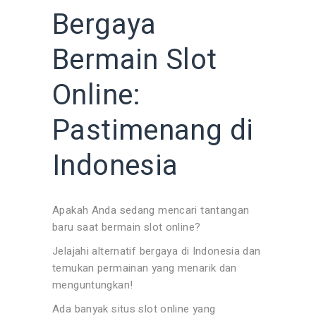
Bergaya
Bermain Slot
Online:
Pastimenang di
Indonesia
Apakah Anda sedang mencari tantangan
baru saat bermain slot online?
Jelajahi alternatif bergaya di Indonesia dan
temukan permainan yang menarik dan
menguntungkan!
Ada banyak situs slot online yang