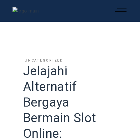
UNCATEGORIZED
Jelajahi
Alternatif
Bergaya
Bermain Slot
Online: