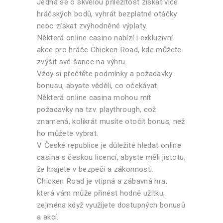
Jedná se o skvělou příležitost získat více
hráčských bodů, vyhrát bezplatné otáčky
nebo získat zvýhodněné výplaty.
Některá online casino nabízí i exkluzivní
akce pro hráče Chicken Road, kde můžete
zvýšit své šance na výhru.
Vždy si přečtěte podmínky a požadavky
bonusu, abyste věděli, co očekávat.
Některá online casina mohou mít
požadavky na tzv. playthrough, což
znamená, kolikrát musíte otočit bonus, než
ho můžete vybrat.
V České republice je důležité hledat online
casina s českou licencí, abyste měli jistotu,
že hrajete v bezpečí a zákonnosti.
Chicken Road je vtipná a zábavná hra,
která vám může přinést hodně užitku,
zejména když využijete dostupných bonusů
a akcí.