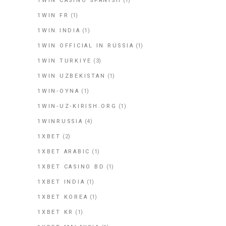
1WIN CASINO SPANISH
(1)
1WIN FR
(1)
1WIN INDIA
(1)
1WIN OFFICIAL IN RUSSIA
(1)
1WIN TURKIYE
(3)
1WIN UZBEKISTAN
(1)
1WIN-OYNA
(1)
1WIN-UZ-KIRISH.ORG
(1)
1WINRUSSIA
(4)
1XBET
(2)
1XBET ARABIC
(1)
1XBET CASINO BD
(1)
1XBET INDIA
(1)
1XBET KOREA
(1)
1XBET KR
(1)