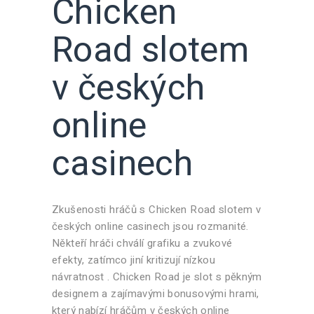
Chicken
Road slotem
v českých
online
casinech
Zkušenosti hráčů s Chicken Road slotem v
českých online casinech jsou rozmanité.
Někteří hráči chválí grafiku a zvukové
efekty, zatímco jiní kritizují nízkou
návratnost . Chicken Road je slot s pěkným
designem a zajímavými bonusovými hrami,
který nabízí hráčům v českých online