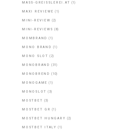
MASS-GREISSLEREI.AT
(1)
MAXI REVIEWE
(1)
MINI-REVIEW
(2)
MINI-REVIEWS
(8)
MOMBRAND
(1)
MONO BRAND
(1)
MONO SLOT
(2)
MONOBRAND
(31)
MONOBREND
(10)
MONOGAME
(1)
MONOSLOT
(3)
MOSTBET
(3)
MOSTBET GR
(1)
MOSTBET HUNGARY
(2)
MOSTBET ITALY
(1)