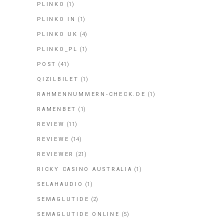
PLINKO
(1)
PLINKO IN
(1)
PLINKO UK
(4)
PLINKO_PL
(1)
POST
(41)
QIZILBILET
(1)
RAHMENNUMMERN-CHECK.DE
(1)
RAMENBET
(1)
REVIEW
(11)
REVIEWE
(14)
REVIEWER
(21)
RICKY CASINO AUSTRALIA
(1)
SELAHAUDIO
(1)
SEMAGLUTIDE
(2)
SEMAGLUTIDE ONLINE
(5)