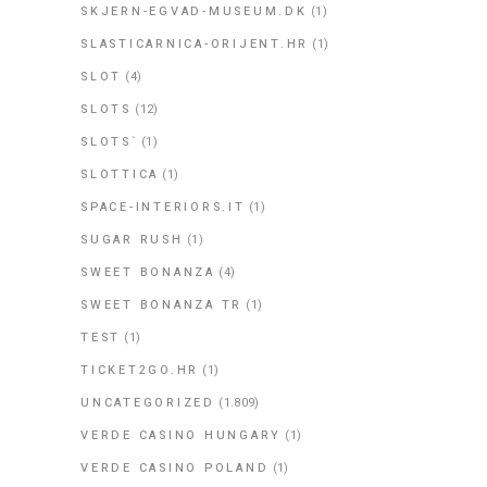
SKJERN-EGVAD-MUSEUM.DK
(1)
SLASTICARNICA-ORIJENT.HR
(1)
SLOT
(4)
SLOTS
(12)
SLOTS`
(1)
SLOTTICA
(1)
SPACE-INTERIORS.IT
(1)
SUGAR RUSH
(1)
SWEET BONANZA
(4)
SWEET BONANZA TR
(1)
TEST
(1)
TICKET2GO.HR
(1)
UNCATEGORIZED
(1.809)
VERDE CASINO HUNGARY
(1)
VERDE CASINO POLAND
(1)