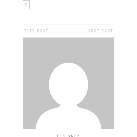
PREV POST
NEXT POST
DESIGNER