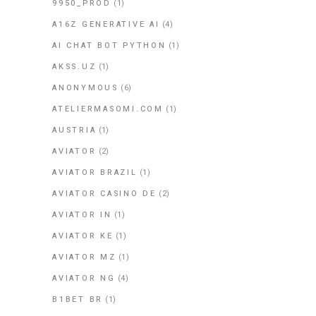
9950_PROD
(1)
A16Z GENERATIVE AI
(4)
AI CHAT BOT PYTHON
(1)
AKSS.UZ
(1)
ANONYMOUS
(6)
ATELIERMASOMI.COM
(1)
AUSTRIA
(1)
AVIATOR
(2)
AVIATOR BRAZIL
(1)
AVIATOR CASINO DE
(2)
AVIATOR IN
(1)
AVIATOR KE
(1)
AVIATOR MZ
(1)
AVIATOR NG
(4)
B1BET BR
(1)