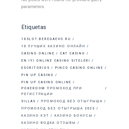
parameters.
Etiquetas
1XSLOT.BEREGAEVO.RU
10 ЛУЧШИХ КАЗИНО ОНЛАЙН
CASINO ONLINE
CAT CASINO
EN IYI ONLINE CASINO SITELERI
ESCRITORIOS
PINCO CASINO ONLINE
PIN UP CASINO
PIN UP CASINO ONLINE
POKERDOM ПРОМОКОД ПРИ
РЕГИСТРАЦИИ
SILLAS
ПРОМОКОД БЕЗ ОТЫГРЫША
ПРОМОКОД БЕЗ ОТЫГРЫША 2025
КАЗИНО КЭТ
КАЗИНО БОНУСЫ
КАЗИНО ВОДКА ОТЗЫВЫ