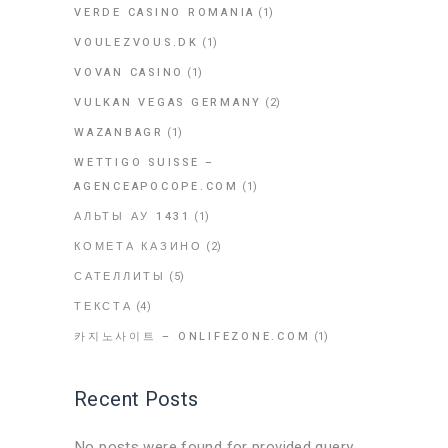
VERDE CASINO ROMANIA
(1)
VOULEZVOUS.DK
(1)
VOVAN CASINO
(1)
VULKAN VEGAS GERMANY
(2)
WAZANBAGR
(1)
WETTIGO SUISSE –
AGENCEAPOCOPE.COM
(1)
АЛЬТЫ АУ 1431
(1)
КОМЕТА КАЗИНО
(2)
САТЕЛЛИТЫ
(5)
ТЕКСТА
(4)
카지노사이트 – ONLIFEZONE.COM
(1)
Recent Posts
No posts were found for provided query