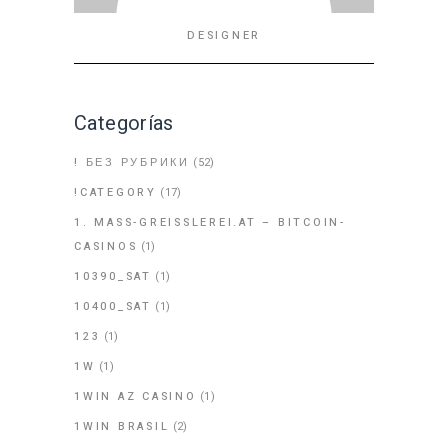
DESIGNER
Categorías
! БЕЗ РУБРИКИ
(52)
!CATEGORY
(17)
1. MASS-GREISSLEREI.AT – BITCOIN-
CASINOS
(1)
10390_SAT
(1)
10400_SAT
(1)
123
(1)
1W
(1)
1WIN AZ CASINO
(1)
1WIN BRASIL
(2)