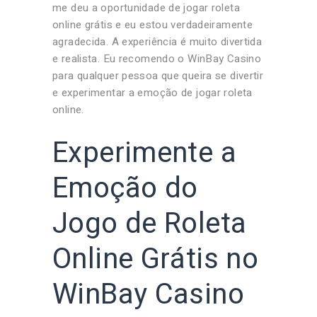
me deu a oportunidade de jogar roleta
online grátis e eu estou verdadeiramente
agradecida. A experiência é muito divertida
e realista. Eu recomendo o WinBay Casino
para qualquer pessoa que queira se divertir
e experimentar a emoção de jogar roleta
online.
Experimente a
Emoção do
Jogo de Roleta
Online Grátis no
WinBay Casino