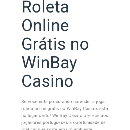
Roleta
Online
Grátis no
WinBay
Casino
Se você está procurando aprender a jogar
roleta online grátis no WinBay Casino, está
no lugar certo! WinBay Casino oferece aos
jogadores portugueses a oportunidade de
praticar sua sorte em um ambiente