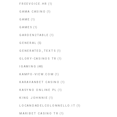
FREEVOICE.HR
(1)
GAMA CASINO
(1)
GAME
(1)
GAMES
(1)
GARDEN2TABLE
(1)
GENERAL
(5)
GENERATED_TEXTS
(1)
GLORY-CASINOS TR
(1)
IGAMING
(48)
KAMPO-VIEW.COM
(1)
KARAVANBET CASINO
(1)
KASYNO ONLINE PL
(1)
KING JOHNNIE
(1)
LOCANDADELCOLONNELLO.IT
(1)
MARIBET CASINO TR
(1)