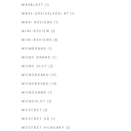
MASALBET
(1)
MASS-GREISSLEREI.AT
(1)
MAXI REVIEWE
(1)
MINI-REVIEW
(2)
MINI-REVIEWS
(8)
MOMBRAND
(1)
MONO BRAND
(1)
MONO SLOT
(2)
MONOBRAND
(31)
MONOBREND
(10)
MONOGAME
(1)
MONOSLOT
(3)
MOSTBET
(3)
MOSTBET GR
(1)
MOSTBET HUNGARY
(2)