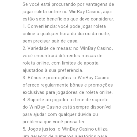
Se você está procurando por vantagens de
jogar roleta online no WinBay Casino, aqui
estão sete benefícios que deve considerar:
1. Conveniência: você pode jogar roleta
online a qualquer hora do dia ou da noite,
sem precisar sair de casa.
2. Variedade de mesas: no WinBay Casino,
você encontrará diferentes mesas de
roleta online, com limites de aposta
ajustados à sua preferência.
3. Bônus e promoções: o WinBay Casino
oferece regularmente bônus e promoções
exclusivas para jogadores de roleta online.
4. Suporte ao jogador: o time de suporte
do WinBay Casino está sempre disponível
para ajudar com qualquer dúvida ou
problema que você possa ter.
5. Jogos justos: o WinBay Casino utiliza
um gerador de números aleatórios para