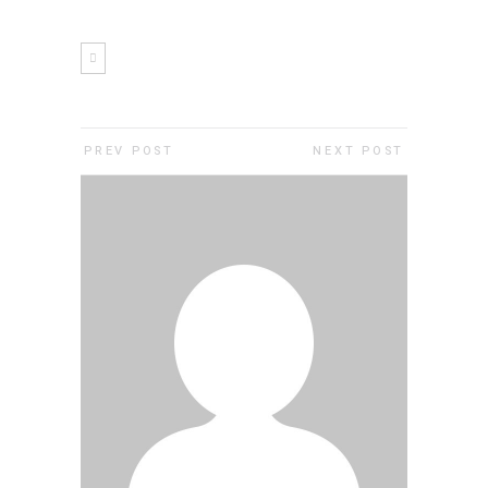
PREV POST
NEXT POST