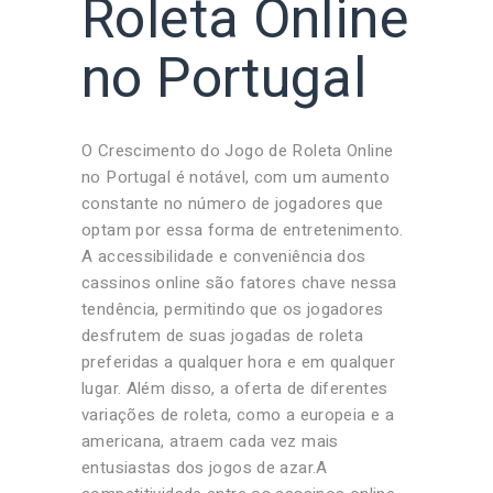
Roleta Online
no Portugal
O Crescimento do Jogo de Roleta Online
no Portugal é notável, com um aumento
constante no número de jogadores que
optam por essa forma de entretenimento.
A accessibilidade e conveniência dos
cassinos online são fatores chave nessa
tendência, permitindo que os jogadores
desfrutem de suas jogadas de roleta
preferidas a qualquer hora e em qualquer
lugar. Além disso, a oferta de diferentes
variações de roleta, como a europeia e a
americana, atraem cada vez mais
entusiastas dos jogos de azar.A