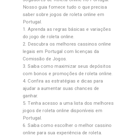
Nosso guia fornece tudo o que precisa
saber sobre jogos de roleta online em
Portugal.
1. Aprenda as regras básicas e variações
do jogo de roleta online.
2. Descubra os melhores cassinos online
legais em Portugal com licenças da
Comissão de Jogos.
3. Saiba como maximizar seus depósitos
com bonos e promoções de roleta online.
4. Confira as estratégias e dicas para
ajudar a aumentar suas chances de
ganhar.
5. Tenha acesso a uma lista dos melhores
jogos de roleta online disponíveis em
Portugal.
6. Saiba como escolher o melhor cassino
online para sua experiência de roleta.