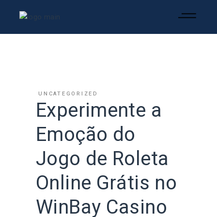
UNCATEGORIZED
Experimente a
Emoção do
Jogo de Roleta
Online Grátis no
WinBay Casino