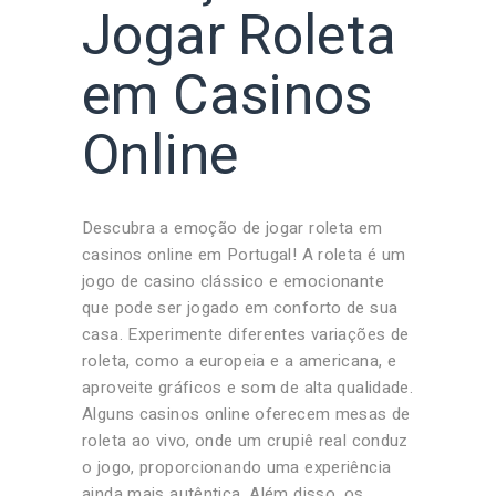
Jogar Roleta
em Casinos
Online
Descubra a emoção de jogar roleta em
casinos online em Portugal! A roleta é um
jogo de casino clássico e emocionante
que pode ser jogado em conforto de sua
casa. Experimente diferentes variações de
roleta, como a europeia e a americana, e
aproveite gráficos e som de alta qualidade.
Alguns casinos online oferecem mesas de
roleta ao vivo, onde um crupiê real conduz
o jogo, proporcionando uma experiência
ainda mais autêntica. Além disso, os