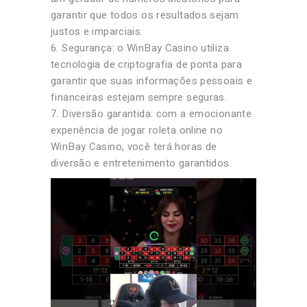
garantir que todos os resultados sejam
justos e imparciais.
6. Segurança: o WinBay Casino utiliza
tecnologia de criptografia de ponta para
garantir que suas informações pessoais e
financeiras estejam sempre seguras.
7. Diversão garantida: com a emocionante
experiência de jogar roleta online no
WinBay Casino, você terá horas de
diversão e entretenimento garantidos.