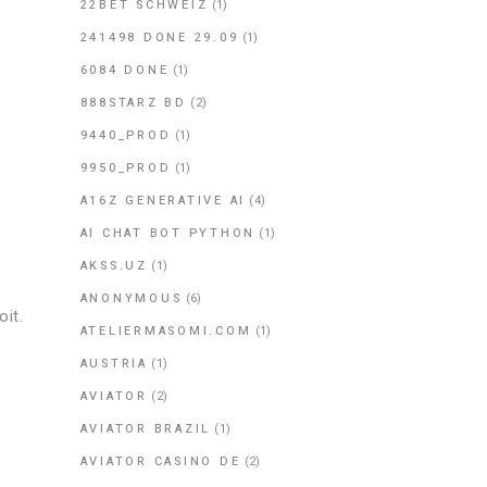
22BET SCHWEIZ
(1)
241498 DONE 29.09
(1)
6084 DONE
(1)
888STARZ BD
(2)
9440_PROD
(1)
9950_PROD
(1)
A16Z GENERATIVE AI
(4)
AI CHAT BOT PYTHON
(1)
AKSS.UZ
(1)
ANONYMOUS
(6)
it.
ATELIERMASOMI.COM
(1)
AUSTRIA
(1)
AVIATOR
(2)
AVIATOR BRAZIL
(1)
AVIATOR CASINO DE
(2)