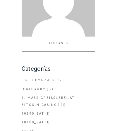
DESIGNER
Categorías
! БЕЗ РУБРИКИ
(52)
!CATEGORY
(17)
1. MASS-GREISSLEREI.AT –
BITCOIN-CASINOS
(1)
10390_SAT
(1)
10400_SAT
(1)