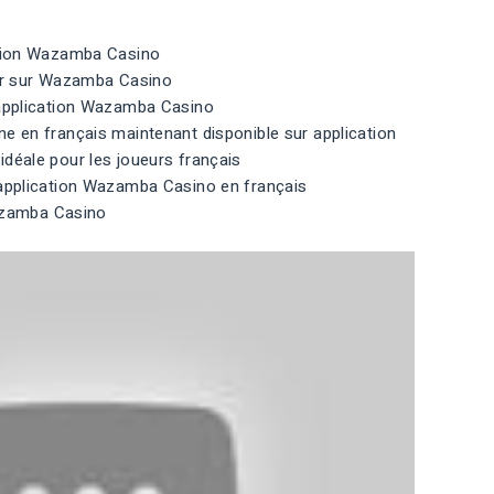
cation Wazamba Casino
r sur Wazamba Casino
’application Wazamba Casino
e en français maintenant disponible sur application
déale pour les joueurs français
’application Wazamba Casino en français
Wazamba Casino