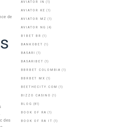
AVIATOR IN
(1)
AVIATOR KE
(1)
nce de
AVIATOR MZ
(1)
AVIATOR NG
(4)
és
B1BET BR
(1)
BANKOBET
(1)
BASARI
(1)
BASARIBET
(1)
BBRBET COLOMBIA
(1)
BBRBET MX
(1)
BEETHECITY.COM
(1)
BIZZO CASINO
(1)
,
BLOG
(81)
s
BOOK OF RA
(1)
.
c des
BOOK OF RA IT
(1)
es