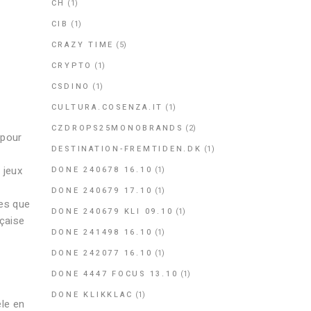
CH
(1)
CIB
(1)
CRAZY TIME
(5)
CRYPTO
(1)
CSDINO
(1)
CULTURA.COSENZA.IT
(1)
CZDROPS25MONOBRANDS
(2)
 pour
DESTINATION-FREMTIDEN.DK
(1)
 jeux
DONE 240678 16.10
(1)
DONE 240679 17.10
(1)
les que
DONE 240679 KLI 09.10
(1)
nçaise
DONE 241498 16.10
(1)
DONE 242077 16.10
(1)
DONE 4447 FOCUS 13.10
(1)
DONE KLIKKLAC
(1)
èle en