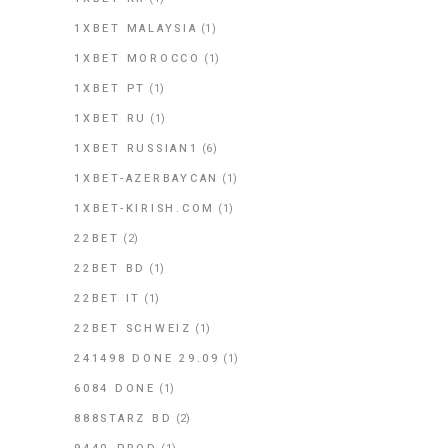
1XBET MALAYSIA
(1)
1XBET MOROCCO
(1)
1XBET PT
(1)
1XBET RU
(1)
1XBET RUSSIAN1
(6)
1XBET-AZERBAYCAN
(1)
1XBET-KIRISH.COM
(1)
22BET
(2)
22BET BD
(1)
22BET IT
(1)
22BET SCHWEIZ
(1)
241498 DONE 29.09
(1)
6084 DONE
(1)
888STARZ BD
(2)