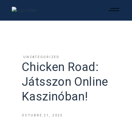
UNCATEGORIZED
Chicken Road:
Játsszon Online
Kaszinóban!
OCTUBRE 21, 2025