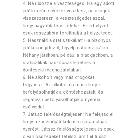
4. Ne üldözzé a veszteséged: Ha egy adott
játék során sokszor vesztesz, ne akarjuk
visszaszerezni a veszteségedet azzal,
hogy nagyobb tétet tételsz. Ez a helyzet
csak rosszabbra fordíthatja a helyzetedet.
5. Használd a statisztikákat: Ha bizonyos
játékokon játszol, figyelj a statisztikákra.
Néhány játékban, például a blackjackben, a
statisztikák hasznosak lehetnek a
döntéseid meghozatalában.
6. Ne alkoholt vagy más drogokat
fogyassz: Az alkohol és más drogok
befolyásolhatják a döntéshozatalt, és
negatívan befolyásolhatják a nyerési
esélyeidet.
7. Játssz felelősségteljesen: Ne felejtsd el,
hogy a kaszinójátékok nem garantálnak
nyerést. Játssz felelősségteljesen és csak
olyan összegeket tételsz, amit el tudsz