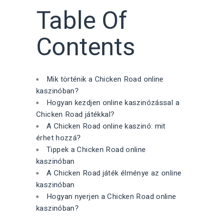
Table Of
Contents
Mik történik a Chicken Road online
kaszinóban?
Hogyan kezdjen online kaszinózással a
Chicken Road játékkal?
A Chicken Road online kaszinó: mit
érhet hozzá?
Tippek a Chicken Road online
kaszinóban
A Chicken Road játék élménye az online
kaszinóban
Hogyan nyerjen a Chicken Road online
kaszinóban?