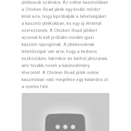
játékosok számára. Az online kaszinókban
a Chicken Road játék egy kiváló módot
kínál arra, hogy kipróbálják a tehetségüket
a kaszinó játékokban, és egy új élményt
szerezzenek. A Chicken Road játékot
azonnal ki kell próbálni minden igazi
kaszinó rajongónak. A játékosoknak
lehetőségük van arra, hogy a kedvenc
eszközükön, bármikor és bárhol játszanak,
ami tovább növeli a kasinoélmény
élvezetét. A Chicken Road játék online
kaszinóban való megélése egy kalandos út
a nyerés felé.