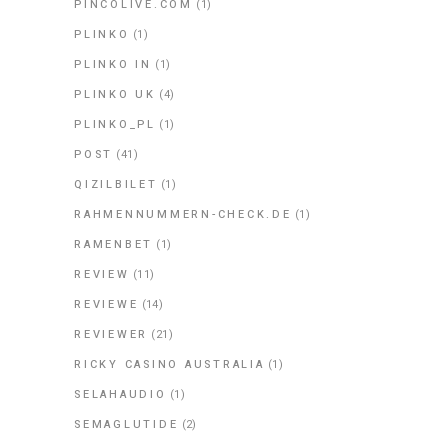
PINCOLIVE.COM
(1)
PLINKO
(1)
PLINKO IN
(1)
PLINKO UK
(4)
PLINKO_PL
(1)
POST
(41)
QIZILBILET
(1)
RAHMENNUMMERN-CHECK.DE
(1)
RAMENBET
(1)
REVIEW
(11)
REVIEWE
(14)
REVIEWER
(21)
RICKY CASINO AUSTRALIA
(1)
SELAHAUDIO
(1)
SEMAGLUTIDE
(2)