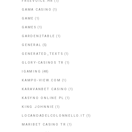
FREEVOICE.HR
(1)
GAMA CASINO
(1)
GAME
(1)
GAMES
(1)
GARDEN2TABLE
(1)
GENERAL
(5)
GENERATED_TEXTS
(1)
GLORY-CASINOS TR
(1)
IGAMING
(48)
KAMPO-VIEW.COM
(1)
KARAVANBET CASINO
(1)
KASYNO ONLINE PL
(1)
KING JOHNNIE
(1)
LOCANDADELCOLONNELLO.IT
(1)
MARIBET CASINO TR
(1)