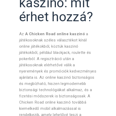
kaszinó: mit
érhet hozzá?
Az
A Chicken Road online kaszinó
a
játékosoknak széles választékot kínál
online játékokból, köztük kaszinó
játékokból, például blackjack, roulette és
pokerból. A regisztráció után a
játékosoknak elérhetővé válik a
nyeremények és promóciók kedvezményes
ajánlata is. Az online kaszinó biztonságos
és megbízható, hiszen legmodernebb
biztonsági technológiákat alkalmaz, és a
fizetési módszerek is biztonságosak. A
Chicken Road online kaszinó továbbá
kiemelkedő mobil alkalmazással is
rendelkezik, amely lehetővé teszi a