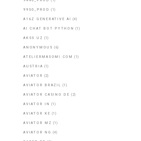
9440_PROD
(1)
9950_PROD
(1)
A16Z GENERATIVE AI
(4)
AI CHAT BOT PYTHON
(1)
AKSS.UZ
(1)
ANONYMOUS
(6)
ATELIERMASOMI.COM
(1)
AUSTRIA
(1)
AVIATOR
(2)
AVIATOR BRAZIL
(1)
AVIATOR CASINO DE
(2)
AVIATOR IN
(1)
AVIATOR KE
(1)
AVIATOR MZ
(1)
AVIATOR NG
(4)