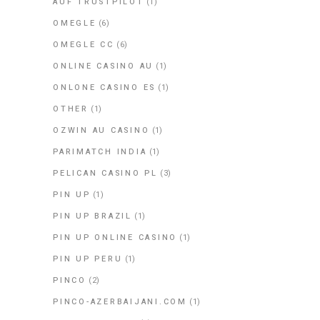
AUF TRUSTPILOT
(1)
OMEGLE
(6)
OMEGLE CC
(6)
ONLINE CASINO AU
(1)
ONLONE CASINO ES
(1)
OTHER
(1)
OZWIN AU CASINO
(1)
PARIMATCH INDIA
(1)
PELICAN CASINO PL
(3)
PIN UP
(1)
PIN UP BRAZIL
(1)
PIN UP ONLINE CASINO
(1)
PIN UP PERU
(1)
PINCO
(2)
PINCO-AZERBAIJANI.COM
(1)