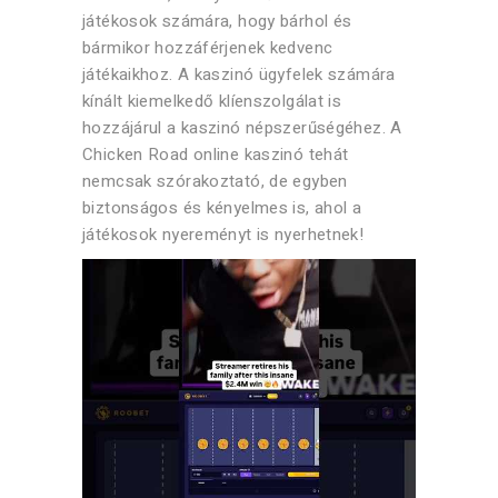
játékosok számára, hogy bárhol és
bármikor hozzáférjenek kedvenc
játékaikhoz. A kaszinó ügyfelek számára
kínált kiemelkedő klíenszolgálat is
hozzájárul a kaszinó népszerűségéhez. A
Chicken Road online kaszinó tehát
nemcsak szórakoztató, de egyben
biztonságos és kényelmes is, ahol a
játékosok nyereményt is nyerhetnek!