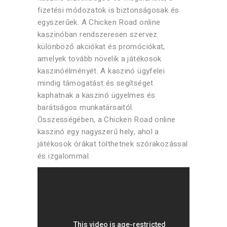
fizetési módozatok is biztonságosak és
egyszerűek. A Chicken Road online
kaszinóban rendszeresen szervez
különböző akciókat és promóciókat,
amelyek tovább növelik a játékosok
kaszinóélményét. A kaszinó ügyfelei
mindig támogatást és segítséget
kaphatnak a kaszinó ügyelmes és
barátságos munkatársaitól.
Összességében, a Chicken Road online
kaszinó egy nagyszerű hely, ahol a
játékosok órákat tölthetnek szórakozással
és izgalommal.