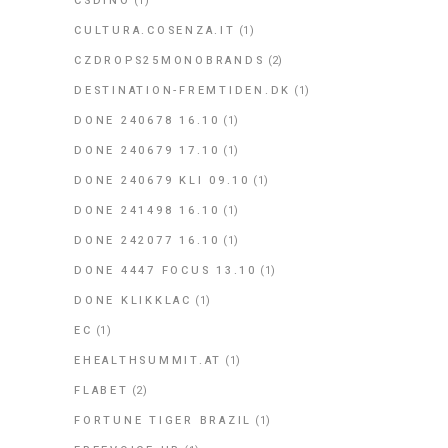
CSDINO
(1)
CULTURA.COSENZA.IT
(1)
CZDROPS25MONOBRANDS
(2)
DESTINATION-FREMTIDEN.DK
(1)
DONE 240678 16.10
(1)
DONE 240679 17.10
(1)
DONE 240679 KLI 09.10
(1)
DONE 241498 16.10
(1)
DONE 242077 16.10
(1)
DONE 4447 FOCUS 13.10
(1)
DONE KLIKKLAC
(1)
EC
(1)
EHEALTHSUMMIT.AT
(1)
FLABET
(2)
FORTUNE TIGER BRAZIL
(1)