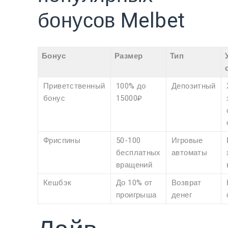
бонусов Melbet
Бонус
Размер
Тип
Приветственный
100% до
Депозитный
бонус
15000₽
Фриспины
50-100
Игровые
бесплатных
автоматы
вращений
Кешбэк
До 10% от
Возврат
проигрыша
денег