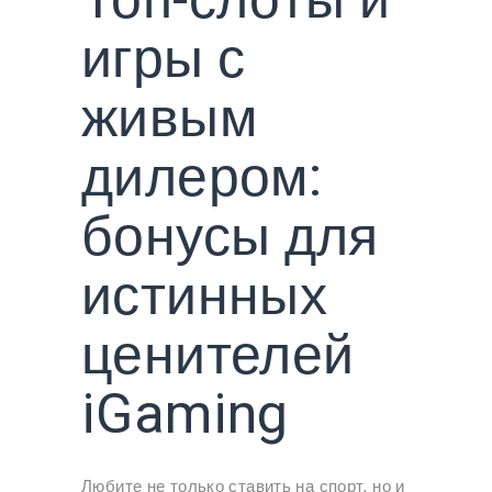
Топ-слоты и
игры с
живым
дилером:
бонусы для
истинных
ценителей
iGaming
Любите не только ставить на спорт, но и