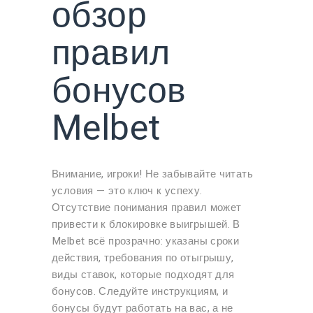
обзор
правил
бонусов
Melbet
Внимание, игроки! Не забывайте читать
условия — это ключ к успеху.
Отсутствие понимания правил может
привести к блокировке выигрышей. В
Melbet всё прозрачно: указаны сроки
действия, требования по отыгрышу,
виды ставок, которые подходят для
бонусов. Следуйте инструкциям, и
бонусы будут работать на вас, а не