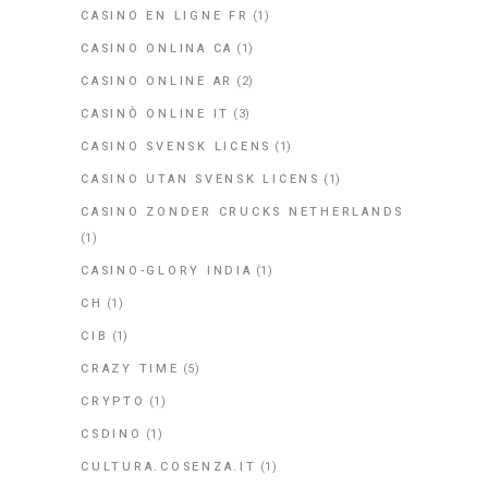
CASINO EN LIGNE FR
(1)
CASINO ONLINA CA
(1)
CASINO ONLINE AR
(2)
CASINÒ ONLINE IT
(3)
CASINO SVENSK LICENS
(1)
CASINO UTAN SVENSK LICENS
(1)
CASINO ZONDER CRUCKS NETHERLANDS
(1)
CASINO-GLORY INDIA
(1)
CH
(1)
CIB
(1)
CRAZY TIME
(5)
CRYPTO
(1)
CSDINO
(1)
CULTURA.COSENZA.IT
(1)