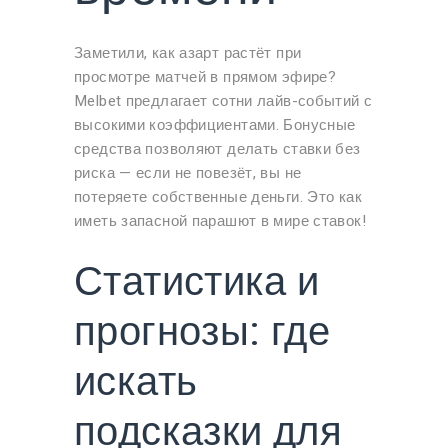
Заметили, как азарт растёт при
просмотре матчей в прямом эфире?
Melbet предлагает сотни лайв-событий с
высокими коэффициентами. Бонусные
средства позволяют делать ставки без
риска — если не повезёт, вы не
потеряете собственные деньги. Это как
иметь запасной парашют в мире ставок!
Статистика и
прогнозы: где
искать
подсказки для