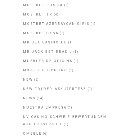
MOSTBET RUSSIA
(1)
MOSTBET TR
(4)
MOSTBET-AZERBAYCAN-GIRIS
(1)
MOSTBET-OYNA
(1)
MR BET CASINO DE
(1)
MR JACK BET BRAZIL
(1)
MUEBLES DE OFICINA
(1)
MX-BBRBET-CASINO
(1)
NEW
(2)
NEW FOLDER_A5KJ7FRTPAB
(1)
NEWS
(54)
NUESTRA EMPRESA
(1)
NV CASINO SCHWEIZ BEWERTUNGEN
AUF TRUSTPILOT
(1)
OMEGLE
(6)