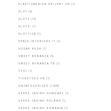
SLASTICARNICA-ORIJENT.HR
(1)
SLOT
(4)
SLOTS
(12)
SLOTS`
(1)
SLOTTICA
(1)
SPACE-INTERIORS.IT
(1)
SUGAR RUSH
(1)
SWEET BONANZA
(4)
SWEET BONANZA TR
(1)
TEST
(1)
TICKET2GO.HR
(1)
UNCATEGORIZED
(1.809)
VERDE CASINO HUNGARY
(1)
VERDE CASINO POLAND
(1)
VERDE CASINO ROMANIA
(1)