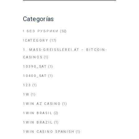
Categorías
! БЕЗ РУБРИКИ
(52)
!CATEGORY
(17)
1. MASS-GREISSLEREI.AT – BITCOIN-
CASINOS
(1)
10390_SAT
(1)
10400_SAT
(1)
123
(1)
1W
(1)
1WIN AZ CASINO
(1)
1WIN BRASIL
(2)
1WIN BRAZIL
(1)
1WIN CASINO SPANISH
(1)