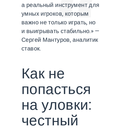
а реальный инструмент для
умных игроков, которым
важно не только играть, но
и выигрывать стабильно.» —
Сергей Мантуров, аналитик
ставок.
Как не
попасться
на уловки:
честный