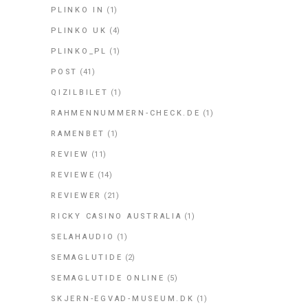
PLINKO IN
(1)
PLINKO UK
(4)
PLINKO_PL
(1)
POST
(41)
QIZILBILET
(1)
RAHMENNUMMERN-CHECK.DE
(1)
RAMENBET
(1)
REVIEW
(11)
REVIEWE
(14)
REVIEWER
(21)
RICKY CASINO AUSTRALIA
(1)
SELAHAUDIO
(1)
SEMAGLUTIDE
(2)
SEMAGLUTIDE ONLINE
(5)
SKJERN-EGVAD-MUSEUM.DK
(1)