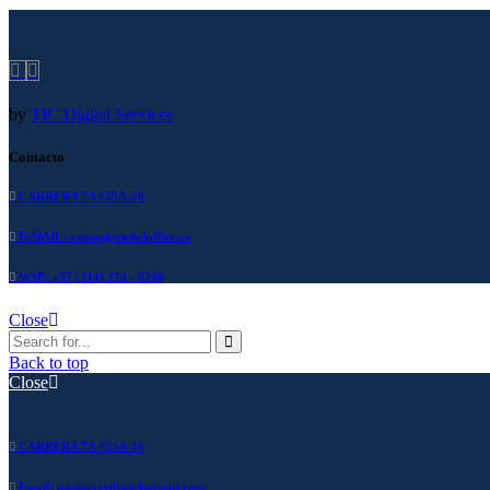
by
TIC Digital Services
Contacto
CARRERA 7A #25A-50
E-MAIL: ventas@mobeloffice.co
WSP: +57 (314) 274 - 0248
Close
Back to top
Close
CARRERA 7A #25A-50
Email: paulsaavedra@hotmail.com