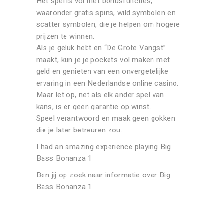
Het spel is vol met bonusfuncties,
waaronder gratis spins, wild symbolen en
scatter symbolen, die je helpen om hogere
prijzen te winnen.
Als je geluk hebt en “De Grote Vangst”
maakt, kun je je pockets vol maken met
geld en genieten van een onvergetelijke
ervaring in een Nederlandse online casino.
Maar let op, net als elk ander spel van
kans, is er geen garantie op winst.
Speel verantwoord en maak geen gokken
die je later betreuren zou.
I had an amazing experience playing Big
Bass Bonanza 1
Ben jij op zoek naar informatie over Big
Bass Bonanza 1