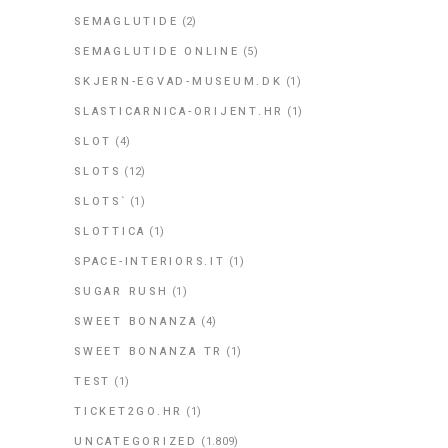
SEMAGLUTIDE
(2)
SEMAGLUTIDE ONLINE
(5)
SKJERN-EGVAD-MUSEUM.DK
(1)
SLASTICARNICA-ORIJENT.HR
(1)
SLOT
(4)
SLOTS
(12)
SLOTS`
(1)
SLOTTICA
(1)
SPACE-INTERIORS.IT
(1)
SUGAR RUSH
(1)
SWEET BONANZA
(4)
SWEET BONANZA TR
(1)
TEST
(1)
TICKET2GO.HR
(1)
UNCATEGORIZED
(1.809)