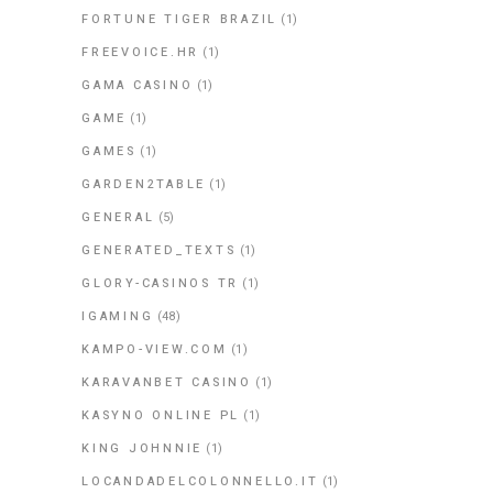
FORTUNE TIGER BRAZIL
(1)
FREEVOICE.HR
(1)
GAMA CASINO
(1)
GAME
(1)
GAMES
(1)
GARDEN2TABLE
(1)
GENERAL
(5)
GENERATED_TEXTS
(1)
GLORY-CASINOS TR
(1)
IGAMING
(48)
KAMPO-VIEW.COM
(1)
KARAVANBET CASINO
(1)
KASYNO ONLINE PL
(1)
KING JOHNNIE
(1)
LOCANDADELCOLONNELLO.IT
(1)