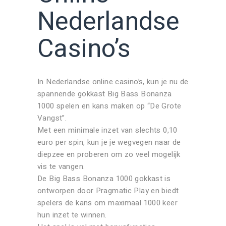
Nederlandse
Casino’s
In Nederlandse online casino’s, kun je nu de
spannende gokkast Big Bass Bonanza
1000 spelen en kans maken op “De Grote
Vangst”.
Met een minimale inzet van slechts 0,10
euro per spin, kun je je wegvegen naar de
diepzee en proberen om zo veel mogelijk
vis te vangen.
De Big Bass Bonanza 1000 gokkast is
ontworpen door Pragmatic Play en biedt
spelers de kans om maximaal 1000 keer
hun inzet te winnen.