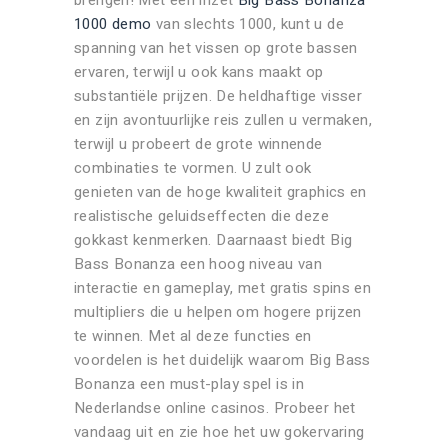
1000 demo
van slechts 1000, kunt u de
spanning van het vissen op grote bassen
ervaren, terwijl u ook kans maakt op
substantiële prijzen. De heldhaftige visser
en zijn avontuurlijke reis zullen u vermaken,
terwijl u probeert de grote winnende
combinaties te vormen. U zult ook
genieten van de hoge kwaliteit graphics en
realistische geluidseffecten die deze
gokkast kenmerken. Daarnaast biedt Big
Bass Bonanza een hoog niveau van
interactie en gameplay, met gratis spins en
multipliers die u helpen om hogere prijzen
te winnen. Met al deze functies en
voordelen is het duidelijk waarom Big Bass
Bonanza een must-play spel is in
Nederlandse online casinos. Probeer het
vandaag uit en zie hoe het uw gokervaring