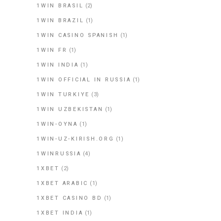
1WIN BRASIL
(2)
1WIN BRAZIL
(1)
1WIN CASINO SPANISH
(1)
1WIN FR
(1)
1WIN INDIA
(1)
1WIN OFFICIAL IN RUSSIA
(1)
1WIN TURKIYE
(3)
1WIN UZBEKISTAN
(1)
1WIN-OYNA
(1)
1WIN-UZ-KIRISH.ORG
(1)
1WINRUSSIA
(4)
1XBET
(2)
1XBET ARABIC
(1)
1XBET CASINO BD
(1)
1XBET INDIA
(1)