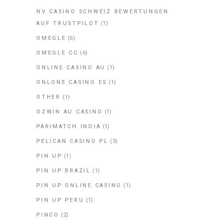
NV CASINO SCHWEIZ BEWERTUNGEN
AUF TRUSTPILOT
(1)
OMEGLE
(6)
OMEGLE CC
(6)
ONLINE CASINO AU
(1)
ONLONE CASINO ES
(1)
OTHER
(1)
OZWIN AU CASINO
(1)
PARIMATCH INDIA
(1)
PELICAN CASINO PL
(3)
PIN UP
(1)
PIN UP BRAZIL
(1)
PIN UP ONLINE CASINO
(1)
PIN UP PERU
(1)
PINCO
(2)