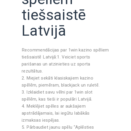
tiešsaistē
Latvijā
Recommendācijas par 1win kazino spēliem
tiešsaistē Latvijā:1. Veiciet sports
parišanas un atzinieties uz sporta
rezultātus.
2. Miejiet sekāti klasiskajiem kazino
spēlēm, piemēram, blackjack un ruletē.
3. Izklaidiet savu vēlni par 1win slot
spēlēm, kas tieši ir populāri Latvijā.
4. Meklējiet spēles ar aukšajiem
apstrādājamais, lai iegūtu labākās
izmaksas iespējas.
5. Pārbaudiet jaunu spēlu “Aplēsties