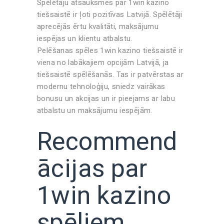
Spēlētāju atsauksmes par 1win kazino
tiešsaistē ir ļoti pozitīvas Latvijā. Spēlētāji
aprecējās ērtu kvalitāti, maksājumu
iespējas un klientu atbalstu.
Pelēšanas spēles 1win kazino tiešsaistē ir
viena no labākajiem opcijām Latvijā, ja
tiešsaistē spēlēšanās. Tas ir patvērstas ar
modernu tehnoloģiju, sniedz vairākas
bonusu un akcijas un ir pieejams ar labu
atbalstu un maksājumu iespējām.
Recommend
ācijas par
1win kazino
spēliem