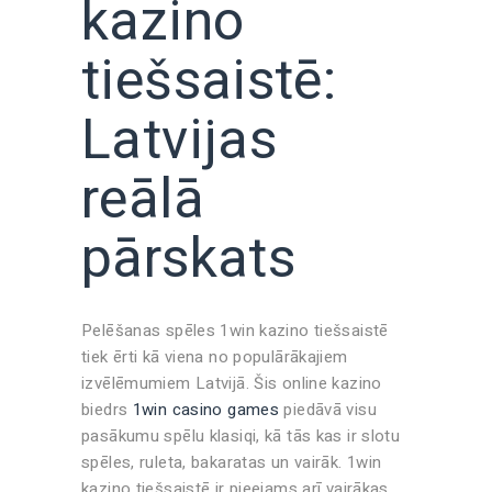
kazino
tiešsaistē:
Latvijas
reālā
pārskats
Pelēšanas spēles 1win kazino tiešsaistē
tiek ērti kā viena no populārākajiem
izvēlēmumiem Latvijā. Šis online kazino
biedrs
1win casino games
piedāvā visu
pasākumu spēlu klasiqi, kā tās kas ir slotu
spēles, ruleta, bakaratas un vairāk. 1win
kazino tiešsaistē ir pieejams arī vairākas