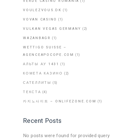
VERDE CASINO ROMANIA
(1)
VOULEZVOUS.DK
(1)
VOVAN CASINO
(1)
VULKAN VEGAS GERMANY
(2)
WAZANBAGR
(1)
WETTIGO SUISSE –
AGENCEAPOCOPE.COM
(1)
АЛЬТЫ АУ 1431
(1)
КОМЕТА КАЗИНО
(2)
САТЕЛЛИТЫ
(5)
ТЕКСТА
(4)
카지노사이트 – ONLIFEZONE.COM
(1)
Recent Posts
No posts were found for provided query