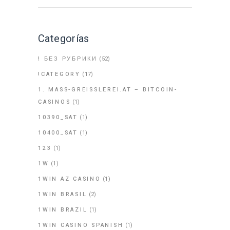
Categorías
! БЕЗ РУБРИКИ
(52)
!CATEGORY
(17)
1. MASS-GREISSLEREI.AT – BITCOIN-
CASINOS
(1)
10390_SAT
(1)
10400_SAT
(1)
123
(1)
1W
(1)
1WIN AZ CASINO
(1)
1WIN BRASIL
(2)
1WIN BRAZIL
(1)
1WIN CASINO SPANISH
(1)