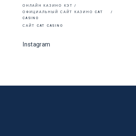
ОНЛАЙН КАЗИНО КЭТ
ОФИЦИАЛЬНЫЙ САЙТ КАЗИНО CAT
CASINO
САЙТ CAT CASINO
Instagram