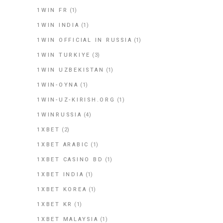
1WIN FR
(1)
1WIN INDIA
(1)
1WIN OFFICIAL IN RUSSIA
(1)
1WIN TURKIYE
(3)
1WIN UZBEKISTAN
(1)
1WIN-OYNA
(1)
1WIN-UZ-KIRISH.ORG
(1)
1WINRUSSIA
(4)
1XBET
(2)
1XBET ARABIC
(1)
1XBET CASINO BD
(1)
1XBET INDIA
(1)
1XBET KOREA
(1)
1XBET KR
(1)
1XBET MALAYSIA
(1)