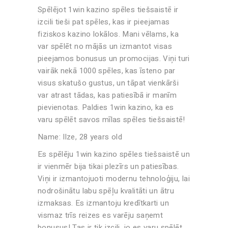
Spēlējot 1win kazino spēles tiešsaistē ir
izcili tieši pat spēles, kas ir pieejamas
fiziskos kazino lokālos. Mani vēlams, ka
var spēlēt no mājās un izmantot visas
pieejamos bonusus un promocijas. Viņi turi
vairāk nekā 1000 spēles, kas īsteno par
visus skatušo gustus, un tāpat vienkārši
var atrast tādas, kas patiesībā ir manīm
pievienotas. Paldies 1win kazino, ka es
varu spēlēt savos mīlas spēles tiešsaistē!
Name: Ilze, 28 years old
Es spēlēju 1win kazino spēles tiešsaistē un
ir vienmēr bija tikai plezīrs un patiesības.
Viņi ir izmantojuoti modernu tehnoloģiju, lai
nodrošinātu labu spēļu kvalitāti un ātru
izmaksas. Es izmantoju kredītkarti un
vismaz trīs reizes es varēju saņemt
bonusus! Tas ir tik izcili, jo es varu spēlēt