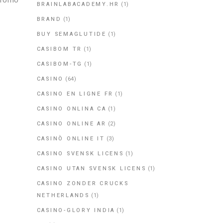
 Promo
BRAINLABACADEMY.HR
(1)
BRAND
(1)
BUY SEMAGLUTIDE
(1)
CASIBOM TR
(1)
CASIBOM-TG
(1)
CASINO
(64)
CASINO EN LIGNE FR
(1)
CASINO ONLINA CA
(1)
CASINO ONLINE AR
(2)
CASINÒ ONLINE IT
(3)
CASINO SVENSK LICENS
(1)
CASINO UTAN SVENSK LICENS
(1)
CASINO ZONDER CRUCKS
NETHERLANDS
(1)
CASINO-GLORY INDIA
(1)