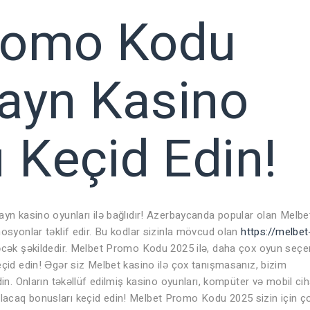
romo Kodu
ayn Kasino
ı Keçid Edin!
ayn kasino oyunları ilə bağlıdır! Azerbaycanda popular olan Melbe
osyonlar təklif edir. Bu kodlar sizinla mövcud olan
https://melbet
ləcək şəkildedir. Melbet Promo Kodu 2025 ilə, daha çox oyun seçe
çid edin! Əgər siz Melbet kasino ilə çox tanışmasanız, bizim
in. Onların təkəllüf edilmiş kasino oyunları, kompüter və mobil cih
acaq bonusları keçid edin! Melbet Promo Kodu 2025 sizin için ç