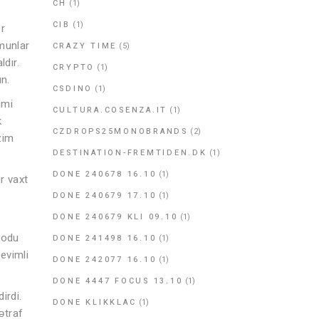
CH
(1)
CIB
(1)
r
zmunlar
CRAZY TIME
(5)
dır.
CRYPTO
(1)
n.
CSDINO
(1)
imi
CULTURA.COSENZA.IT
(1)
k
CZDROPS25MONOBRANDS
(2)
zim
DESTINATION-FREMTIDEN.DK
(1)
DONE 240678 16.10
(1)
ir vaxt
DONE 240679 17.10
(1)
DONE 240679 KLI 09.10
(1)
Kodu
DONE 241498 16.10
(1)
evimli
DONE 242077 16.10
(1)
DONE 4447 FOCUS 13.10
(1)
irdi.
DONE KLIKKLAC
(1)
ətraf