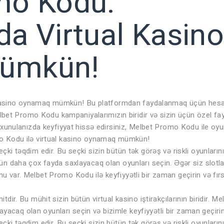
mo Kodu:
a Virtual Kasin
ümkün!
 kasino oynamaq mümkün! Bu platformdan faydalanmaq üçün hes
bet Promo Kodu kampaniyalarımızın biridir və sizin üçün özel fa
ç oxunulanızda keyfiyyat hissə edirsiniz, Melbet Promo Kodu ile oy
omo Kodu ilə virtual kasino oynamaq mümkün!
çki təqdim edir. Bu seçki sizin bütün tək görəş və riskli oyunlarını
çün daha çox fayda saxlayacaq olan oyunları seçin. Əgər siz slotla
u var. Melbet Promo Kodu ilə keyfiyyətli bir zaman geçirin və fırs
tdir. Bu mühit sizin bütün virtual kasino iştirakçılarının biridir. Me
acaq olan oyunları seçin və bizimle keyfiyyətli bir zaman geçirin
çki təqdim edir. Bu seçki sizin bütün tək görəş və riskli oyunlarını