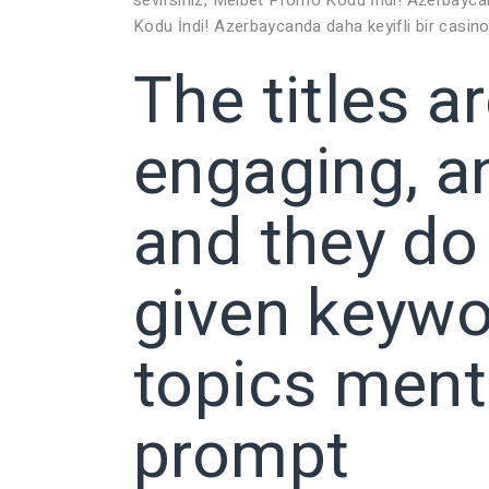
sevirsiniz, Melbet Promo Kodu İndi! Azerbaycan
Kodu İndi! Azerbaycanda daha keyifli bir casino
The titles a
engaging, a
and they do
given keywo
topics ment
prompt