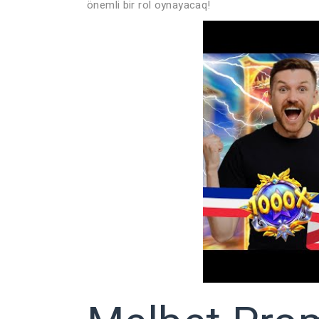
önemli bir rol oynayacaq!