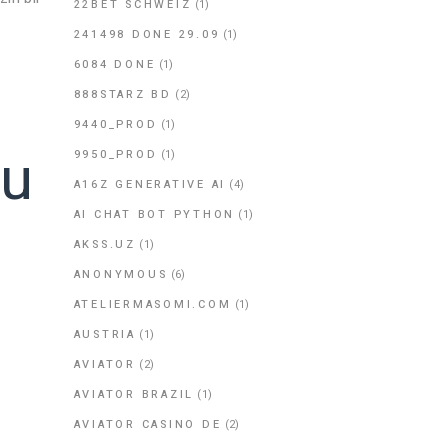
22BET SCHWEIZ
(1)
241498 DONE 29.09
(1)
6084 DONE
(1)
888STARZ BD
(2)
9440_PROD
(1)
du
9950_PROD
(1)
A16Z GENERATIVE AI
(4)
AI CHAT BOT PYTHON
(1)
AKSS.UZ
(1)
ANONYMOUS
(6)
ATELIERMASOMI.COM
(1)
AUSTRIA
(1)
AVIATOR
(2)
AVIATOR BRAZIL
(1)
AVIATOR CASINO DE
(2)