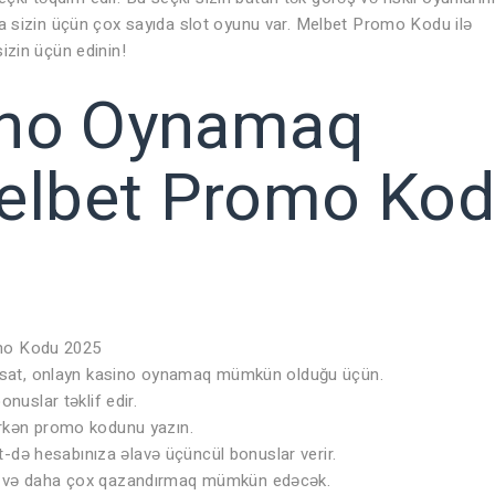
et-da sizin üçün çox sayıda slot oyunu var. Melbet Promo Kodu ilə
sizin üçün edinin!
ino Oynamaq
lbet Promo Ko
mo Kodu 2025
ırsat, onlayn kasino oynamaq mümkün olduğu üçün.
nuslar təklif edir.
ərkən promo kodunu yazın.
ə hesabınıza əlavə üçüncül bonuslar verir.
k və daha çox qazandırmaq mümkün edəcək.