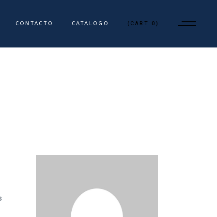
(
CART
0
)
CONTACTO
CATALOGO
No products in the cart.
OFICINA
EDUCACION
s