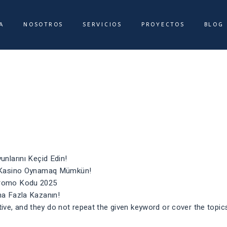
A
NOSOTROS
SERVICIOS
PROYECTOS
BLOG
nlarını Keçid Edin!
l Kasino Oynamaq Mümkün!
Promo Kodu 2025
a Fazla Kazanın!
tive, and they do not repeat the given keyword or cover the topic