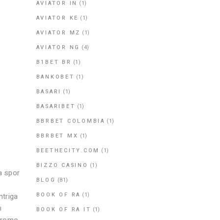
AVIATOR IN
(1)
AVIATOR KE
(1)
AVIATOR MZ
(1)
AVIATOR NG
(4)
B1BET BR
(1)
BANKOBET
(1)
BASARI
(1)
BASARIBET
(1)
BBRBET COLOMBIA
(1)
BBRBET MX
(1)
BEETHECITY.COM
(1)
BIZZO CASINO
(1)
a spor
BLOG
(81)
BOOK OF RA
(1)
ntriga
ı
BOOK OF RA IT
(1)