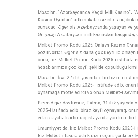
Məsələn, “Azərbaycanda Keçdi Milli Kasino”, “
Kasino Oyunları” adlı makalər sizinlə tanışdırıla
sunacaq. Əgər siz Azərbaycanda yaşayan və ya on
Ən yaxşı Azərbaycan milli kasinoları haqqında, 
Melbet Promo Kodu 2025: Onlayn Kazino Oyna
pozitivdirlər. Əgər siz daha çox keyfi ilə onlayn
öncə, biz Melbet Promo Kodu 2025-i istifadə edi
hesablarımıza çox keyfi şəkildə qoşulduğu kimi is
Məsələn, İsa, 27 illik yaşında olan bizim dostumu
Melbet Promo Kodu 2025-i istifadə edib, onun he
oynamağa motiv edirdi və onun Melbet-i sevimli 
Bizim digər dostumuz, Fatma, 31 illik yaşında 
2025-i istifadə edib, biraz keyfi oynayaraq, onu
edən səyahəti artırmaq istəyəndə yardım edirdi.
Ümumiyyət da, biz Melbet Promo Kodu 2025-i is
Biz Melbet-i tavsiə edirik sizin üçün, çünki bi