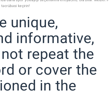
da daha spor yoxlayışı seçenlərinə ehtiyacınız ola bilər. Melbet
 təcrübəsi keçirin!
re unique,
nd informative,
 not repeat the
rd or cover the
ioned in the