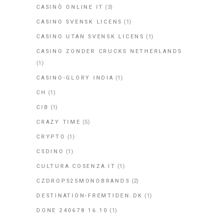
CASINÒ ONLINE IT
(3)
CASINO SVENSK LICENS
(1)
CASINO UTAN SVENSK LICENS
(1)
CASINO ZONDER CRUCKS NETHERLANDS
(1)
CASINO-GLORY INDIA
(1)
CH
(1)
CIB
(1)
CRAZY TIME
(5)
CRYPTO
(1)
CSDINO
(1)
CULTURA.COSENZA.IT
(1)
CZDROPS25MONOBRANDS
(2)
DESTINATION-FREMTIDEN.DK
(1)
DONE 240678 16.10
(1)