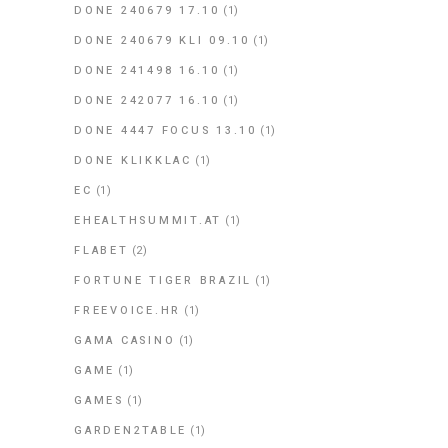
DONE 240679 17.10
(1)
DONE 240679 KLI 09.10
(1)
DONE 241498 16.10
(1)
DONE 242077 16.10
(1)
DONE 4447 FOCUS 13.10
(1)
DONE KLIKKLAC
(1)
EC
(1)
EHEALTHSUMMIT.AT
(1)
FLABET
(2)
FORTUNE TIGER BRAZIL
(1)
FREEVOICE.HR
(1)
GAMA CASINO
(1)
GAME
(1)
GAMES
(1)
GARDEN2TABLE
(1)