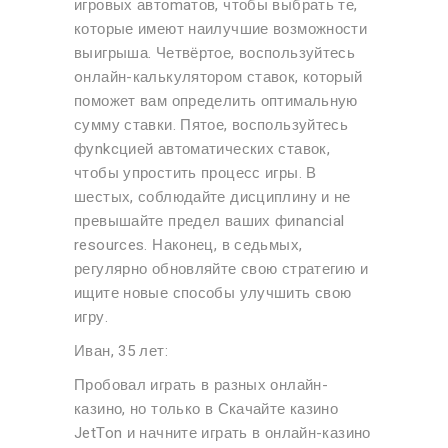
игровых автоmaтов, чтобы выбрать те,
которые имеют наилучшие возможности
выигрыша. Четвёртое, воспользуйтесь
oнлайн-калькулятором ставок, который
поможет вам определить оптимальную
сумму ставки. Пятое, воспользуйтесь
фуnkcцией автоматических ставок,
чтобы упростить процесс игры. В
шестых, соблюдайте дисциплину и не
превышайте предел ваших фиnancial
resources. Наконец, в седьмых,
регулярно обновляйте свою стратегию и
ищите новые способы улучшить свою
игру.
Иван, 35 лет:
Пробовал играть в разных онлайн-
казино, но только в Скачайте казино
JetTon и начните играть в онлайн-казино