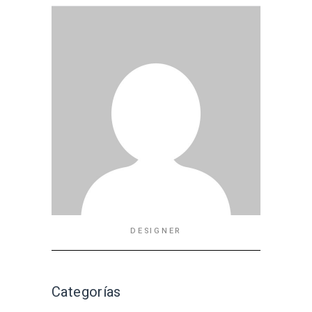
DESIGNER
Categorías