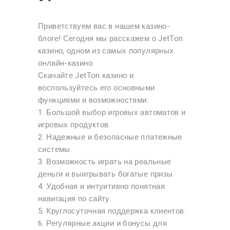
Приветствуем вас в нашем казино-
блоге! Сегодня мы расскажем о JetTon
казино, одном из самых популярных
онлайн-казино.
Скачайте JetTon казино и
воспользуйтесь его основными
функциями и возможностями:
1. Большой выбор игровых автоматов и
игровых продуктов.
2. Надежные и безопасные платежные
системы.
3. Возможность играть на реальные
деньги и выигрывать богатые призы.
4. Удобная и интуитивно понятная
навигация по сайту.
5. Круглосуточная поддержка клиентов.
6. Регулярные акции и бонусы для