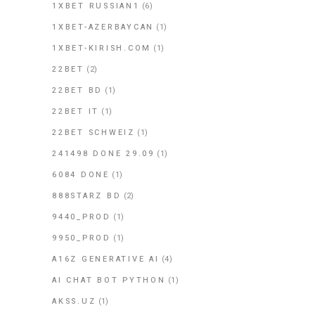
1XBET RUSSIAN1
(6)
1XBET-AZERBAYCAN
(1)
1XBET-KIRISH.COM
(1)
22BET
(2)
22BET BD
(1)
22BET IT
(1)
22BET SCHWEIZ
(1)
241498 DONE 29.09
(1)
6084 DONE
(1)
888STARZ BD
(2)
9440_PROD
(1)
9950_PROD
(1)
A16Z GENERATIVE AI
(4)
AI CHAT BOT PYTHON
(1)
AKSS.UZ
(1)