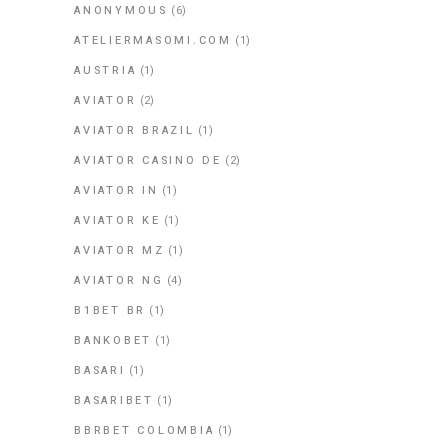
ANONYMOUS
(6)
ATELIERMASOMI.COM
(1)
AUSTRIA
(1)
AVIATOR
(2)
AVIATOR BRAZIL
(1)
AVIATOR CASINO DE
(2)
AVIATOR IN
(1)
AVIATOR KE
(1)
AVIATOR MZ
(1)
AVIATOR NG
(4)
B1BET BR
(1)
BANKOBET
(1)
BASARI
(1)
BASARIBET
(1)
BBRBET COLOMBIA
(1)