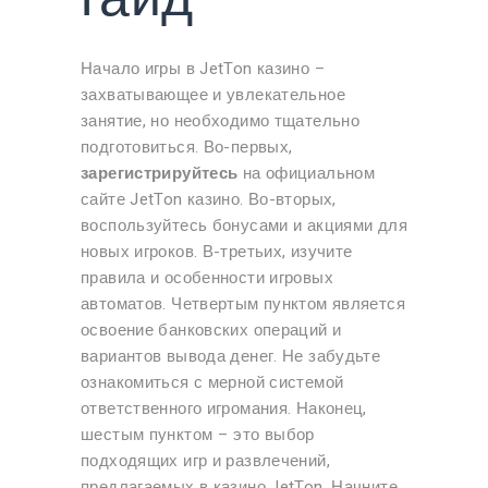
Начало игры в JetTon казино –
захватывающее и увлекательное
занятие, но необходимо тщательно
подготовиться. Во-первых,
зарегистрируйтесь
на официальном
сайте JetTon казино. Во-вторых,
воспользуйтесь бонусами и акциями для
новых игроков. В-третьих, изучите
правила и особенности игровых
автоматов. Четвертым пунктом является
освоение банковских операций и
вариантов вывода денег. Не забудьте
ознакомиться с мерной системой
ответственного игромания. Наконец,
шестым пунктом – это выбор
подходящих игр и развлечений,
предлагаемых в казино JetTon. Начните