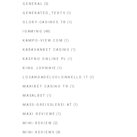
GENERAL
(5)
GENERATED_TEXTS
(1)
GLORY-CASINOS TR
(1)
IGAMING
(48)
KAMPO-VIEW.COM
(1)
KARAVANBET CASINO
(1)
KASYNO ONLINE PL
(1)
KING JOHNNIE
(1)
LOCANDADELCOLONNELLO.IT
(1)
MARIBET CASINO TR
(1)
MASALBET
(1)
MASS-GREISSLEREI.AT
(1)
MAXI REVIEWE
(1)
MINI-REVIEW
(2)
MINI-REVIEWS
(8)