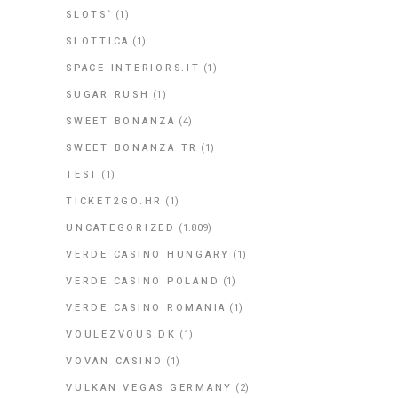
SLOTS`
(1)
SLOTTICA
(1)
SPACE-INTERIORS.IT
(1)
SUGAR RUSH
(1)
SWEET BONANZA
(4)
SWEET BONANZA TR
(1)
TEST
(1)
TICKET2GO.HR
(1)
UNCATEGORIZED
(1.809)
VERDE CASINO HUNGARY
(1)
VERDE CASINO POLAND
(1)
VERDE CASINO ROMANIA
(1)
VOULEZVOUS.DK
(1)
VOVAN CASINO
(1)
VULKAN VEGAS GERMANY
(2)