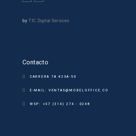
by
TIC Digital Services
Contacto
CARRERA 7A #25A-50
E-MAIL: VENTAS@MOBELOFFICE.CO
WSP: +57 (314) 274 - 0248