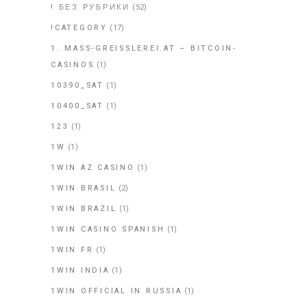
! БЕЗ РУБРИКИ
(52)
!CATEGORY
(17)
1. MASS-GREISSLEREI.AT – BITCOIN-
CASINOS
(1)
10390_SAT
(1)
10400_SAT
(1)
123
(1)
1W
(1)
1WIN AZ CASINO
(1)
1WIN BRASIL
(2)
1WIN BRAZIL
(1)
1WIN CASINO SPANISH
(1)
1WIN FR
(1)
1WIN INDIA
(1)
1WIN OFFICIAL IN RUSSIA
(1)