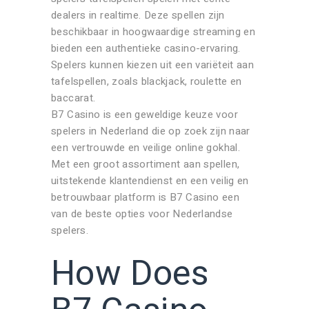
dealers in realtime. Deze spellen zijn
beschikbaar in hoogwaardige streaming en
bieden een authentieke casino-ervaring.
Spelers kunnen kiezen uit een variëteit aan
tafelspellen, zoals blackjack, roulette en
baccarat.
B7 Casino is een geweldige keuze voor
spelers in Nederland die op zoek zijn naar
een vertrouwde en veilige online gokhal.
Met een groot assortiment aan spellen,
uitstekende klantendienst en een veilig en
betrouwbaar platform is B7 Casino een
van de beste opties voor Nederlandse
spelers.
How Does