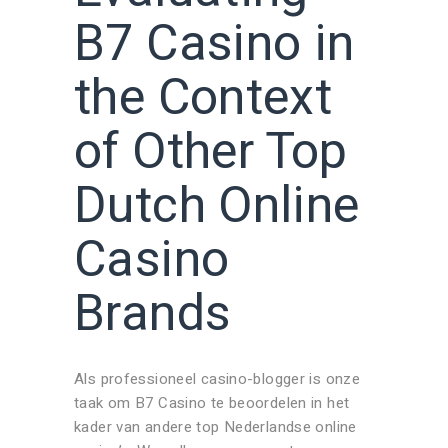
B7 Casino in
the Context
of Other Top
Dutch Online
Casino
Brands
Als professioneel casino-blogger is onze
taak om B7 Casino te beoordelen in het
kader van andere top Nederlandse online