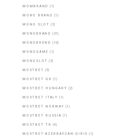
MOMBRAND
(1)
MONO BRAND
(1)
MONO SLOT
(2)
MONOBRAND
(31)
MONOBREND
(10)
MONOGAME
(1)
MONOSLOT
(3)
MOSTBET
(3)
MOSTBET GR
(1)
MOSTBET HUNGARY
(2)
MOSTBET ITALY
(1)
MOSTBET NORWAY
(1)
MOSTBET RUSSIA
(1)
MOSTBET TR
(4)
MOSTBET-AZERBAYCAN-GIRIS
(1)