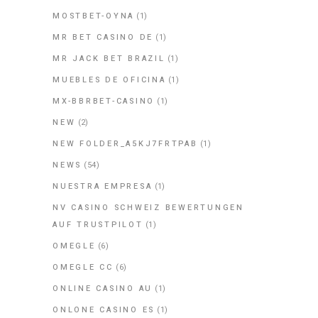
MOSTBET-OYNA
(1)
MR BET CASINO DE
(1)
MR JACK BET BRAZIL
(1)
MUEBLES DE OFICINA
(1)
MX-BBRBET-CASINO
(1)
NEW
(2)
NEW FOLDER_A5KJ7FRTPAB
(1)
NEWS
(54)
NUESTRA EMPRESA
(1)
NV CASINO SCHWEIZ BEWERTUNGEN
AUF TRUSTPILOT
(1)
OMEGLE
(6)
OMEGLE CC
(6)
ONLINE CASINO AU
(1)
ONLONE CASINO ES
(1)