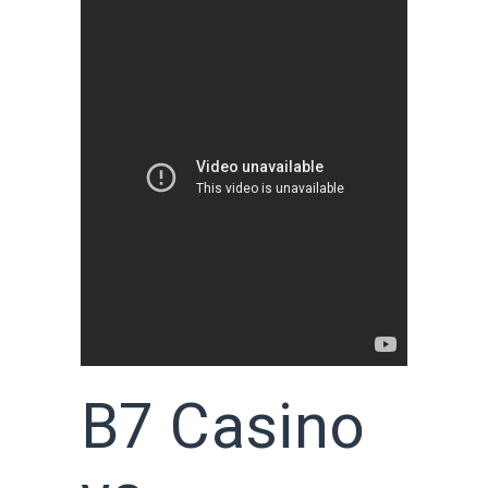
B7 Casino