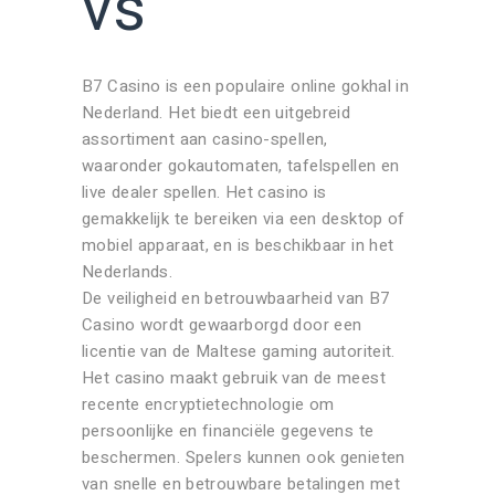
vs
B7 Casino is een populaire online gokhal in
Nederland. Het biedt een uitgebreid
assortiment aan casino-spellen,
waaronder gokautomaten, tafelspellen en
live dealer spellen. Het casino is
gemakkelijk te bereiken via een desktop of
mobiel apparaat, en is beschikbaar in het
Nederlands.
De veiligheid en betrouwbaarheid van B7
Casino wordt gewaarborgd door een
licentie van de Maltese gaming autoriteit.
Het casino maakt gebruik van de meest
recente encryptietechnologie om
persoonlijke en financiële gegevens te
beschermen. Spelers kunnen ook genieten
van snelle en betrouwbare betalingen met