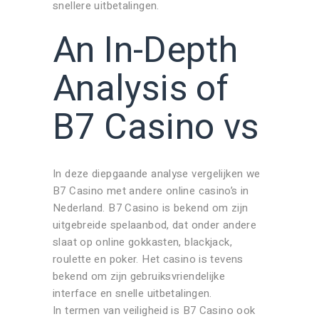
snellere uitbetalingen.
An In-Depth
Analysis of
B7 Casino vs
In deze diepgaande analyse vergelijken we
B7 Casino met andere online casino’s in
Nederland. B7 Casino is bekend om zijn
uitgebreide spelaanbod, dat onder andere
slaat op online gokkasten, blackjack,
roulette en poker. Het casino is tevens
bekend om zijn gebruiksvriendelijke
interface en snelle uitbetalingen.
In termen van veiligheid is B7 Casino ook