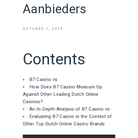
Aanbieders
OCTUBRE 1, 2025
Contents
B7 Casino vs
How Does B7 Casino Measure Up
Against Other Leading Dutch Online
Casinos?
An In-Depth Analysis of B7 Casino vs
Evaluating B7 Casino in the Context of
Other Top Dutch Online Casino Brands