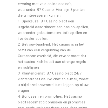
ervaring met vele online casino’s,
waaronder B7 Casino. Hier zijn 8 punten
die u interesseren kunnen:
1. Spelkeuze: B7 Casino biedt een
uitgebreid assortiment aan casino-spellen,
waaronder gokautomaten, tafelspellen en
live dealer spellen.
2. Betrouwbaarheid: Het casino is in het
bezit van een vergunning van de
Curacaose overheid, die ervoor staat dat
het casino zich houdt aan strenge regels
en richtlijnen.
3. Klantendienst: B7 Casino biedt 24/7
klantendienst via live chat en e-mail, zodat
u altijd snel antwoord kunt krijgen op al uw
vragen.
4. Bonussen en promoties: Het casino
biedt regelmatig bonussen en promoties
aan, zoals welkomstbonussen, free spins