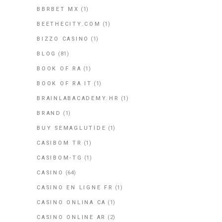
BBRBET MX
(1)
BEETHECITY.COM
(1)
BIZZO CASINO
(1)
BLOG
(81)
BOOK OF RA
(1)
BOOK OF RA IT
(1)
BRAINLABACADEMY.HR
(1)
BRAND
(1)
BUY SEMAGLUTIDE
(1)
CASIBOM TR
(1)
CASIBOM-TG
(1)
CASINO
(64)
CASINO EN LIGNE FR
(1)
CASINO ONLINA CA
(1)
CASINO ONLINE AR
(2)