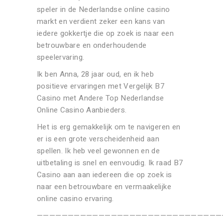
speler in de Nederlandse online casino
markt en verdient zeker een kans van
iedere gokkertje die op zoek is naar een
betrouwbare en onderhoudende
speelervaring.
Ik ben Anna, 28 jaar oud, en ik heb
positieve ervaringen met Vergelijk B7
Casino met Andere Top Nederlandse
Online Casino Aanbieders.
Het is erg gemakkelijk om te navigeren en
er is een grote verscheidenheid aan
spellen. Ik heb veel gewonnen en de
uitbetaling is snel en eenvoudig. Ik raad B7
Casino aan aan iedereen die op zoek is
naar een betrouwbare en vermaakelijke
online casino ervaring.
——————————————————————————————