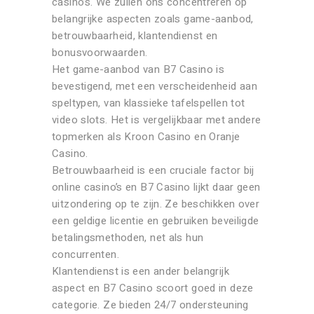
casino’s. We zullen ons concentreren op
belangrijke aspecten zoals game-aanbod,
betrouwbaarheid, klantendienst en
bonusvoorwaarden.
Het game-aanbod van B7 Casino is
bevestigend, met een verscheidenheid aan
speltypen, van klassieke tafelspellen tot
video slots. Het is vergelijkbaar met andere
topmerken als Kroon Casino en Oranje
Casino.
Betrouwbaarheid is een cruciale factor bij
online casino’s en B7 Casino lijkt daar geen
uitzondering op te zijn. Ze beschikken over
een geldige licentie en gebruiken beveiligde
betalingsmethoden, net als hun
concurrenten.
Klantendienst is een ander belangrijk
aspect en B7 Casino scoort goed in deze
categorie. Ze bieden 24/7 ondersteuning