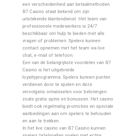
een verscheidenheid aan betaalmethoden.
B7 Casino staat bekend om zijn
uitstekende klantendienst. Het team van
professionele medewerkers is 24/7
beschikbaar om hulp te bieden met alle
vragen of problemen. Spelers kunnen
contact opnemen met het team via live
chat, e-mail of telefoon.
Een van de belangrijkste voordelen van B7
Casino is het uitgebreide
loyaltyprogramma. Spelers kunnen punten
verdienen door te spelen en deze
vervolgens omwisselen voor beloningen
zoals gratis spins en bonussen. Het casino
biedt ook regelmatig promoties en speciale
aanbiedingen aan om spelers te behouden
en aan te trekken.
In het live casino van B7 Casino kunnen
spelers tafelspellen spelen met echte