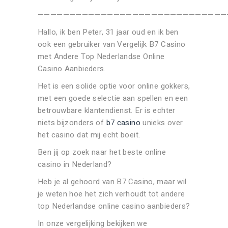
——————————————————————————————
Hallo, ik ben Peter, 31 jaar oud en ik ben
ook een gebruiker van Vergelijk B7 Casino
met Andere Top Nederlandse Online
Casino Aanbieders.
Het is een solide optie voor online gokkers,
met een goede selectie aan spellen en een
betrouwbare klantendienst. Er is echter
niets bijzonders of
b7 casino
unieks over
het casino dat mij echt boeit.
Ben jij op zoek naar het beste online
casino in Nederland?
Heb je al gehoord van B7 Casino, maar wil
je weten hoe het zich verhoudt tot andere
top Nederlandse online casino aanbieders?
In onze vergelijking bekijken we