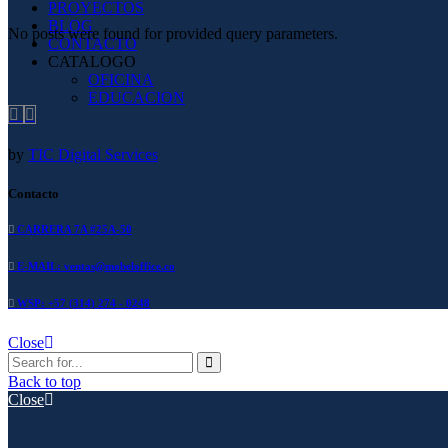
PROYECTOS
BLOG
No posts were found for provided query parameters.
CONTACTO
CATALOGO
OFICINA
EDUCACION
by
TIC Digital Services
Contacto
CARRERA 7A #25A-50
E-MAIL: ventas@mobeloffice.co
WSP: +57 (314) 274 - 0248
Close
Back to top
Close